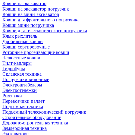
Ковши на экскаватор
Ковши на экскаватор погрузчик
Ковши на мини-экскаватор
Ковши для фронтального погрузчика
Ковши мини-погрузчика
Ковши для телескопического погрузчика
Клык рыхлитель
Дробильные ковши
Ковши сортировочные
Роторные просеивающие ковши
Челюстные ковши
Тилт-каплеры
Гидробуры
Складская техника
Погрузчики вилочные
Электроштабелеры
Электротележки
Ричтраки
Перевозчики паллет
Подъемная техника
Подъемный телескопический погрузчик
Строительное оборудование
Дорожно-строительная техника
Землеройная техника
Экскаваторы