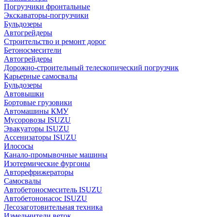
Погрузчики фронтальные
Экскаваторы-погрузчики
Бульдозеры
Автогрейдеры
Строительство и ремонт дорог
Бетоносмесители
Автогрейдеры
Дорожно-строительный телескопический погрузчик
Карьерные самосвалы
Бульдозеры
Автовышки
Бортовые грузовики
Автомашины КМУ
Мусоровозы ISUZU
Эвакуаторы ISUZU
Ассенизаторы ISUZU
Илососы
Канало-промывочные машины
Изотермические фургоны
Авторефрижераторы
Самосвалы
Автобетоносмеситель ISUZU
Автобетононасос ISUZU
Лесозаготовительная техника
Измельчители веток