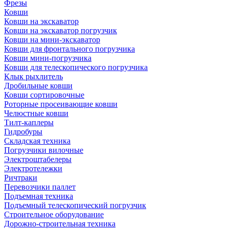
Фрезы
Ковши
Ковши на экскаватор
Ковши на экскаватор погрузчик
Ковши на мини-экскаватор
Ковши для фронтального погрузчика
Ковши мини-погрузчика
Ковши для телескопического погрузчика
Клык рыхлитель
Дробильные ковши
Ковши сортировочные
Роторные просеивающие ковши
Челюстные ковши
Тилт-каплеры
Гидробуры
Складская техника
Погрузчики вилочные
Электроштабелеры
Электротележки
Ричтраки
Перевозчики паллет
Подъемная техника
Подъемный телескопический погрузчик
Строительное оборудование
Дорожно-строительная техника