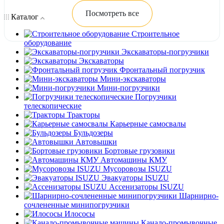
Посмотреть все
Каталог
Строительное
оборудование
Экскаваторы-погрузчики
Экскаваторы
Фронтальный погрузчик
Мини-экскаваторы
Мини-погрузчики
Погрузчики
телескопические
Тракторы
Карьерные самосвалы
Бульдозеры
Автовышки
Бортовые грузовики
Автомашины КМУ
Мусоровозы ISUZU
Эвакуаторы ISUZU
Ассенизаторы ISUZU
Шарнирно-
сочлененные минипогрузчики
Илососы
Канало-промывочные