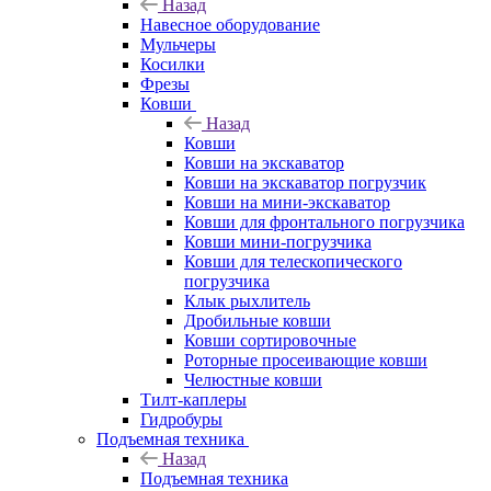
Назад
Навесное оборудование
Мульчеры
Косилки
Фрезы
Ковши
Назад
Ковши
Ковши на экскаватор
Ковши на экскаватор погрузчик
Ковши на мини-экскаватор
Ковши для фронтального погрузчика
Ковши мини-погрузчика
Ковши для телескопического
погрузчика
Клык рыхлитель
Дробильные ковши
Ковши сортировочные
Роторные просеивающие ковши
Челюстные ковши
Тилт-каплеры
Гидробуры
Подъемная техника
Назад
Подъемная техника