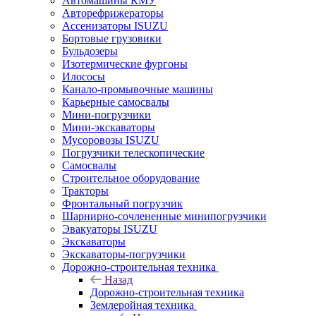
Автомашины КМУ
Авторефрижераторы
Ассенизаторы ISUZU
Бортовые грузовики
Бульдозеры
Изотермические фургоны
Илососы
Канало-промывочные машины
Карьерные самосвалы
Мини-погрузчики
Мини-экскаваторы
Мусоровозы ISUZU
Погрузчики телескопические
Самосвалы
Строительное оборудование
Тракторы
Фронтальный погрузчик
Шарнирно-сочлененные минипогрузчики
Эвакуаторы ISUZU
Экскаваторы
Экскаваторы-погрузчики
Дорожно-строительная техника
Назад
Дорожно-строительная техника
Землеройная техника