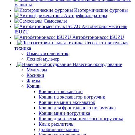
машины
Изотермические фургоны
Авторефрижераторы
Самосвалы
Автобетоносмеситель
ISUZU
Автобетононасос ISUZU
Лесозаготовительная
техника
Измельчители веток
Лесной мульчер
Навесное оборудование
Мульчеры
Косилки
Фрезы
Ковши
Ковши на экскаватор
Ковши на экскаватор погрузчик
Ковши на мини-экскаватор
Ковши для фронтального погрузчика
Ковши мини-погрузчика
Ковши для телескопического погрузчика
Клык рыхлитель
Дробильные ковши
Ковши сортировочные