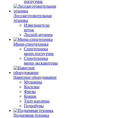
погрузчик
Лесозаготовительная
техника
Измельчители
веток
Лесной мульчер
Мини-спецтехника
Спецтехника
мини-погрузчик
Спецтехника
мини-экскаваторы
Навесное оборудование
Мульчеры
Косилки
Фрезы
Ковши
Тилт-каплеры
Гидробуры
Подъемная техника