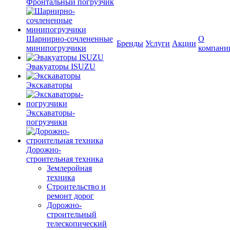
Фронтальный погрузчик
Шарнирно-сочлененные
О
Бренды
Услуги
Акции
минипогрузчики
компани
Эвакуаторы ISUZU
Экскаваторы
Экскаваторы-
погрузчики
Дорожно-
строительная техника
Землеройная
техника
Строительство и
ремонт дорог
Дорожно-
строительный
телескопический