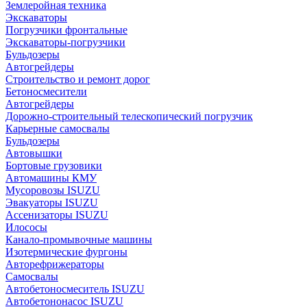
Землеройная техника
Экскаваторы
Погрузчики фронтальные
Экскаваторы-погрузчики
Бульдозеры
Автогрейдеры
Строительство и ремонт дорог
Бетоносмесители
Автогрейдеры
Дорожно-строительный телескопический погрузчик
Карьерные самосвалы
Бульдозеры
Автовышки
Бортовые грузовики
Автомашины КМУ
Мусоровозы ISUZU
Эвакуаторы ISUZU
Ассенизаторы ISUZU
Илососы
Канало-промывочные машины
Изотермические фургоны
Авторефрижераторы
Самосвалы
Автобетоносмеситель ISUZU
Автобетононасос ISUZU