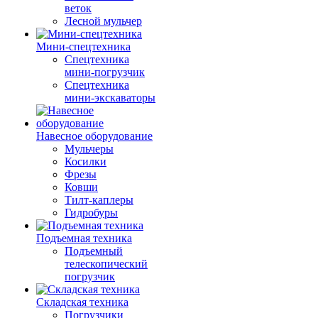
веток
Лесной мульчер
Мини-спецтехника
Спецтехника
мини-погрузчик
Спецтехника
мини-экскаваторы
Навесное оборудование
Мульчеры
Косилки
Фрезы
Ковши
Тилт-каплеры
Гидробуры
Подъемная техника
Подъемный
телескопический
погрузчик
Складская техника
Погрузчики