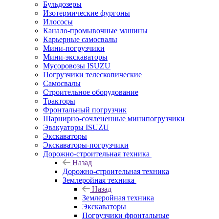
Бульдозеры
Изотермические фургоны
Илососы
Канало-промывочные машины
Карьерные самосвалы
Мини-погрузчики
Мини-экскаваторы
Мусоровозы ISUZU
Погрузчики телескопические
Самосвалы
Строительное оборудование
Тракторы
Фронтальный погрузчик
Шарнирно-сочлененные минипогрузчики
Эвакуаторы ISUZU
Экскаваторы
Экскаваторы-погрузчики
Дорожно-строительная техника
Назад
Дорожно-строительная техника
Землеройная техника
Назад
Землеройная техника
Экскаваторы
Погрузчики фронтальные