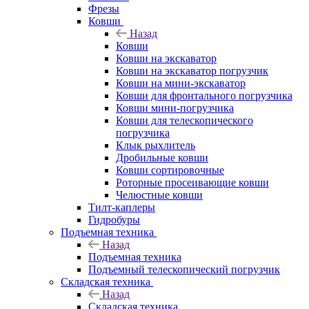
Фрезы
Ковши
Назад
Ковши
Ковши на экскаватор
Ковши на экскаватор погрузчик
Ковши на мини-экскаватор
Ковши для фронтального погрузчика
Ковши мини-погрузчика
Ковши для телескопического
погрузчика
Клык рыхлитель
Дробильные ковши
Ковши сортировочные
Роторные просеивающие ковши
Челюстные ковши
Тилт-каплеры
Гидробуры
Подъемная техника
Назад
Подъемная техника
Подъемный телескопический погрузчик
Складская техника
Назад
Складская техника