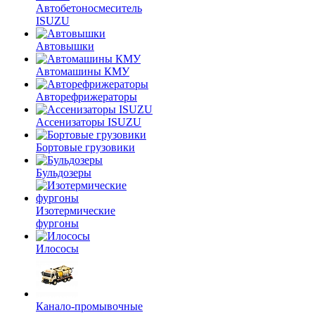
Автобетоносмеситель
ISUZU
Автовышки
Автомашины КМУ
Авторефрижераторы
Ассенизаторы ISUZU
Бортовые грузовики
Бульдозеры
Изотермические
фургоны
Илососы
Канало-промывочные