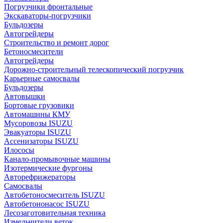
Погрузчики фронтальные
Экскаваторы-погрузчики
Бульдозеры
Автогрейдеры
Строительство и ремонт дорог
Бетоносмесители
Автогрейдеры
Дорожно-строительный телескопический погрузчик
Карьерные самосвалы
Бульдозеры
Автовышки
Бортовые грузовики
Автомашины КМУ
Мусоровозы ISUZU
Эвакуаторы ISUZU
Ассенизаторы ISUZU
Илососы
Канало-промывочные машины
Изотермические фургоны
Авторефрижераторы
Самосвалы
Автобетоносмеситель ISUZU
Автобетононасос ISUZU
Лесозаготовительная техника
Измельчители веток