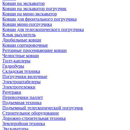
Ковши на экскаватор
Ковши на экскаватор погрузчик
Ковши на мини-экскаватор
Ковши для фронтального погрузчика
Ковши мини-погрузчика
Ковши для телескопического погрузчика
Клык рыхлитель
Дробильные ковши
Ковши сортировочные
Роторные просеивающие ковши
Челюстные ковши
Тилт-каплеры
Гидробуры
Складская техника
Погрузчики вилочные
Электроштабелеры
Электротележки
Ричтраки
Перевозчики паллет
Подъемная техника
Подъемный телескопический погрузчик
Строительное оборудование
Дорожно-строительная техника
Землеройная техника
Экскаваторы