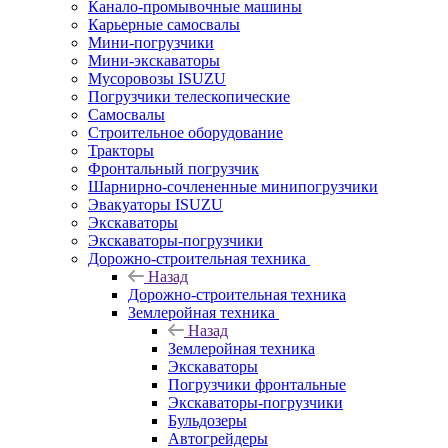
Канало-промывочные машины
Карьерные самосвалы
Мини-погрузчики
Мини-экскаваторы
Мусоровозы ISUZU
Погрузчики телескопические
Самосвалы
Строительное оборудование
Тракторы
Фронтальный погрузчик
Шарнирно-сочлененные минипогрузчики
Эвакуаторы ISUZU
Экскаваторы
Экскаваторы-погрузчики
Дорожно-строительная техника
Назад
Дорожно-строительная техника
Землеройная техника
Назад
Землеройная техника
Экскаваторы
Погрузчики фронтальные
Экскаваторы-погрузчики
Бульдозеры
Автогрейдеры