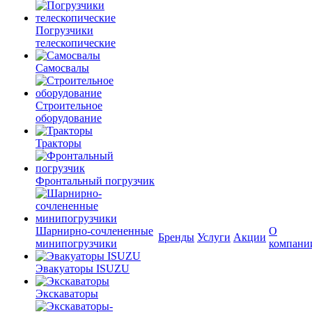
Погрузчики
телескопические
Самосвалы
Строительное
оборудование
Тракторы
Фронтальный погрузчик
Шарнирно-сочлененные
О
Бренды
Услуги
Акции
минипогрузчики
компани
Эвакуаторы ISUZU
Экскаваторы