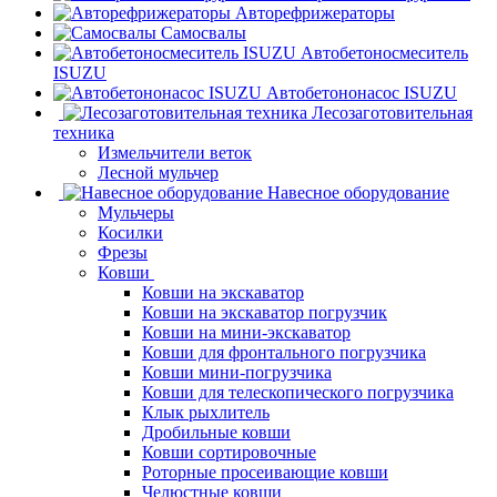
Авторефрижераторы
Самосвалы
Автобетоносмеситель
ISUZU
Автобетононасос ISUZU
Лесозаготовительная
техника
Измельчители веток
Лесной мульчер
Навесное оборудование
Мульчеры
Косилки
Фрезы
Ковши
Ковши на экскаватор
Ковши на экскаватор погрузчик
Ковши на мини-экскаватор
Ковши для фронтального погрузчика
Ковши мини-погрузчика
Ковши для телескопического погрузчика
Клык рыхлитель
Дробильные ковши
Ковши сортировочные
Роторные просеивающие ковши
Челюстные ковши