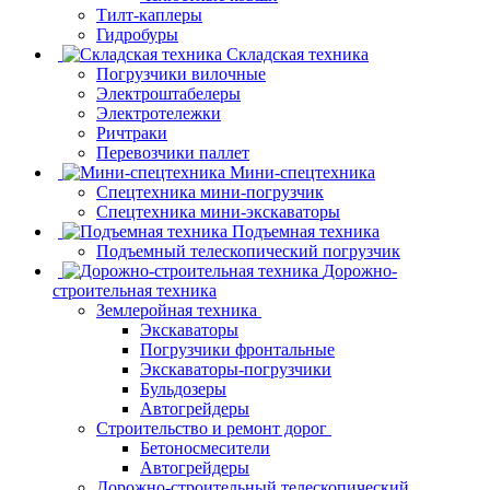
Тилт-каплеры
Гидробуры
Складская техника
Погрузчики вилочные
Электроштабелеры
Электротележки
Ричтраки
Перевозчики паллет
Мини-спецтехника
Спецтехника мини-погрузчик
Спецтехника мини-экскаваторы
Подъемная техника
Подъемный телескопический погрузчик
Дорожно-
строительная техника
Землеройная техника
Экскаваторы
Погрузчики фронтальные
Экскаваторы-погрузчики
Бульдозеры
Автогрейдеры
Строительство и ремонт дорог
Бетоносмесители
Автогрейдеры
Дорожно-строительный телескопический