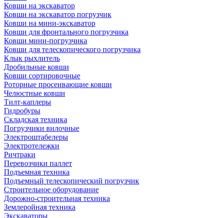
Ковши на экскаватор
Ковши на экскаватор погрузчик
Ковши на мини-экскаватор
Ковши для фронтального погрузчика
Ковши мини-погрузчика
Ковши для телескопического погрузчика
Клык рыхлитель
Дробильные ковши
Ковши сортировочные
Роторные просеивающие ковши
Челюстные ковши
Тилт-каплеры
Гидробуры
Складская техника
Погрузчики вилочные
Электроштабелеры
Электротележки
Ричтраки
Перевозчики паллет
Подъемная техника
Подъемный телескопический погрузчик
Строительное оборудование
Дорожно-строительная техника
Землеройная техника
Экскаваторы