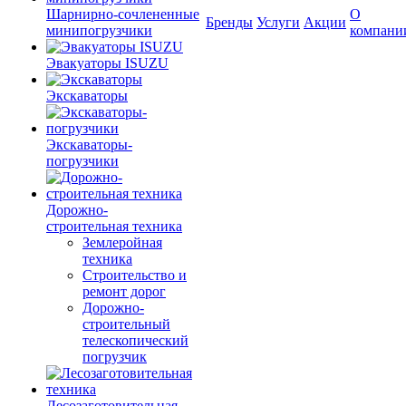
Шарнирно-сочлененные
О
Бренды
Услуги
Акции
минипогрузчики
компани
Эвакуаторы ISUZU
Экскаваторы
Экскаваторы-
погрузчики
Дорожно-
строительная техника
Землеройная
техника
Строительство и
ремонт дорог
Дорожно-
строительный
телескопический
погрузчик
Лесозаготовительная