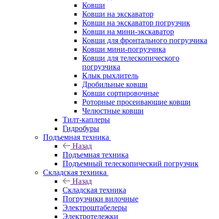
Ковши
Ковши на экскаватор
Ковши на экскаватор погрузчик
Ковши на мини-экскаватор
Ковши для фронтального погрузчика
Ковши мини-погрузчика
Ковши для телескопического
погрузчика
Клык рыхлитель
Дробильные ковши
Ковши сортировочные
Роторные просеивающие ковши
Челюстные ковши
Тилт-каплеры
Гидробуры
Подъемная техника
Назад
Подъемная техника
Подъемный телескопический погрузчик
Складская техника
Назад
Складская техника
Погрузчики вилочные
Электроштабелеры
Электротележки