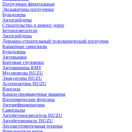
Погрузчики фронтальные
Экскаваторы-погрузчики
Бульдозеры
Автогрейдеры
Строительство и ремонт дорог
Бетоносмесители
Автогрейдеры
Дорожно-строительный телескопический погрузчик
Карьерные самосвалы
Бульдозеры
Автовышки
Бортовые грузовики
Автомашины КМУ
Мусоровозы ISUZU
Эвакуаторы ISUZU
Ассенизаторы ISUZU
Илососы
Канало-промывочные машины
Изотермические фургоны
Авторефрижераторы
Самосвалы
Автобетоносмеситель ISUZU
Автобетононасос ISUZU
Лесозаготовительная техника
Измельчители веток