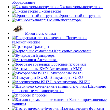
оборудование
Экскаваторы-погрузчики
Экскаваторы
Фронтальный погрузчик
Мини-экскаваторы
Мини-погрузчики
Погрузчики
телескопические
Тракторы
Карьерные самосвалы
Бульдозеры
Автовышки
Бортовые грузовики
Автомашины КМУ
Мусоровозы ISUZU
Эвакуаторы ISUZU
Ассенизаторы ISUZU
Шарнирно-
сочлененные минипогрузчики
Илососы
Канало-промывочные
машины
Изотермические фургоны