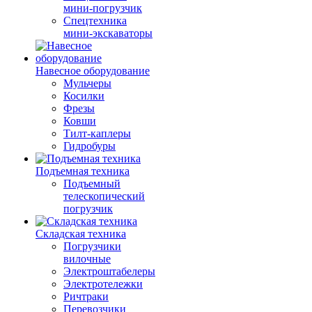
мини-погрузчик
Спецтехника
мини-экскаваторы
Навесное оборудование
Мульчеры
Косилки
Фрезы
Ковши
Тилт-каплеры
Гидробуры
Подъемная техника
Подъемный
телескопический
погрузчик
Складская техника
Погрузчики
вилочные
Электроштабелеры
Электротележки
Ричтраки
Перевозчики