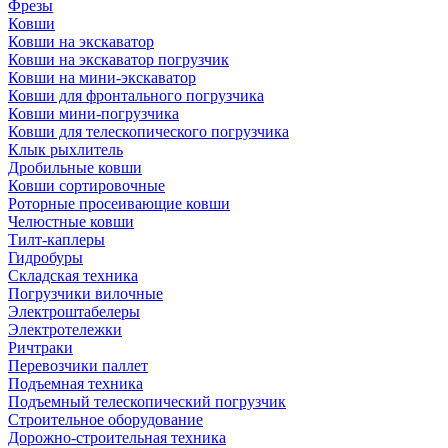
Фрезы
Ковши
Ковши на экскаватор
Ковши на экскаватор погрузчик
Ковши на мини-экскаватор
Ковши для фронтального погрузчика
Ковши мини-погрузчика
Ковши для телескопического погрузчика
Клык рыхлитель
Дробильные ковши
Ковши сортировочные
Роторные просеивающие ковши
Челюстные ковши
Тилт-каплеры
Гидробуры
Складская техника
Погрузчики вилочные
Электроштабелеры
Электротележки
Ричтраки
Перевозчики паллет
Подъемная техника
Подъемный телескопический погрузчик
Строительное оборудование
Дорожно-строительная техника