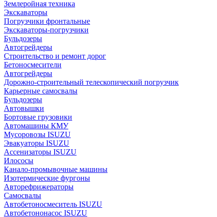
Землеройная техника
Экскаваторы
Погрузчики фронтальные
Экскаваторы-погрузчики
Бульдозеры
Автогрейдеры
Строительство и ремонт дорог
Бетоносмесители
Автогрейдеры
Дорожно-строительный телескопический погрузчик
Карьерные самосвалы
Бульдозеры
Автовышки
Бортовые грузовики
Автомашины КМУ
Мусоровозы ISUZU
Эвакуаторы ISUZU
Ассенизаторы ISUZU
Илососы
Канало-промывочные машины
Изотермические фургоны
Авторефрижераторы
Самосвалы
Автобетоносмеситель ISUZU
Автобетононасос ISUZU