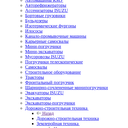
Автомашины КМУ
Авторефрижераторы
Ассенизаторы ISUZU
Бортовые грузовики
Бульдозеры
Изотермические фургоны
Илососы
Канало-промывочные машины
Карьерные самосвалы
Мини-погрузчики
Мини-экскаваторы
Мусоровозы ISUZU
Погрузчики телескопические
Самосвалы
Строительное оборудование
Тракторы
Фронтальный погрузчик
Шарнирно-сочлененные минипогрузчики
Эвакуаторы ISUZU
Экскаваторы
Экскаваторы-погрузчики
Дорожно-строительная техника
Назад
Дорожно-строительная техника
Землеройная техника