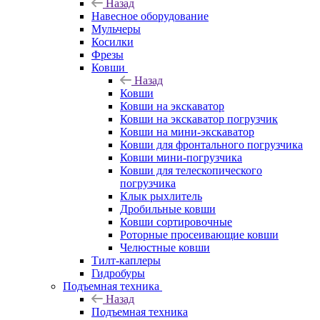
Назад
Навесное оборудование
Мульчеры
Косилки
Фрезы
Ковши
Назад
Ковши
Ковши на экскаватор
Ковши на экскаватор погрузчик
Ковши на мини-экскаватор
Ковши для фронтального погрузчика
Ковши мини-погрузчика
Ковши для телескопического
погрузчика
Клык рыхлитель
Дробильные ковши
Ковши сортировочные
Роторные просеивающие ковши
Челюстные ковши
Тилт-каплеры
Гидробуры
Подъемная техника
Назад
Подъемная техника