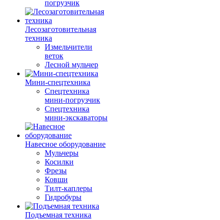
погрузчик
Лесозаготовительная
техника
Измельчители
веток
Лесной мульчер
Мини-спецтехника
Спецтехника
мини-погрузчик
Спецтехника
мини-экскаваторы
Навесное оборудование
Мульчеры
Косилки
Фрезы
Ковши
Тилт-каплеры
Гидробуры
Подъемная техника