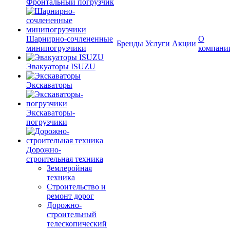
Фронтальный погрузчик
Шарнирно-сочлененные
О
Бренды
Услуги
Акции
минипогрузчики
компани
Эвакуаторы ISUZU
Экскаваторы
Экскаваторы-
погрузчики
Дорожно-
строительная техника
Землеройная
техника
Строительство и
ремонт дорог
Дорожно-
строительный
телескопический