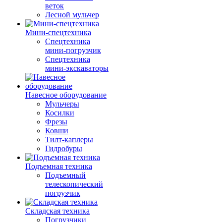
веток
Лесной мульчер
Мини-спецтехника
Спецтехника
мини-погрузчик
Спецтехника
мини-экскаваторы
Навесное оборудование
Мульчеры
Косилки
Фрезы
Ковши
Тилт-каплеры
Гидробуры
Подъемная техника
Подъемный
телескопический
погрузчик
Складская техника
Погрузчики