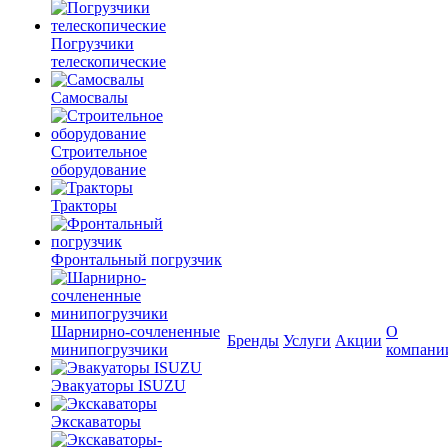
Погрузчики
телескопические
Самосвалы
Строительное
оборудование
Тракторы
Фронтальный погрузчик
Шарнирно-сочлененные
О
Бренды
Услуги
Акции
минипогрузчики
компани
Эвакуаторы ISUZU
Экскаваторы