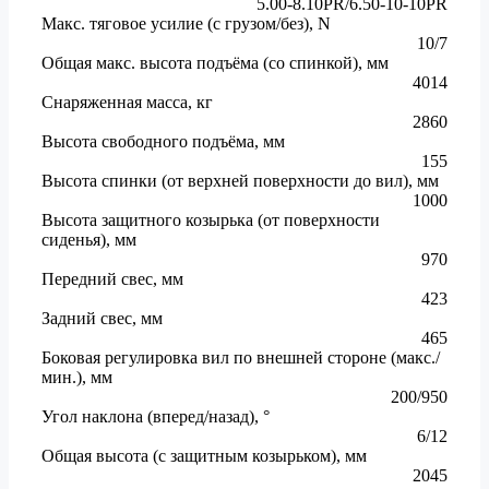
5.00-8.10PR/6.50-10-10PR
Макс. тяговое усилие (с грузом/без), N
10/7
Общая макс. высота подъёма (со спинкой), мм
4014
Снаряженная масса, кг
2860
Высота свободного подъёма, мм
155
Высота спинки (от верхней поверхности до вил), мм
1000
Высота защитного козырька (от поверхности
сиденья), мм
970
Передний свес, мм
423
Задний свес, мм
465
Боковая регулировка вил по внешней стороне (макс./
мин.), мм
200/950
Угол наклона (вперед/назад), °
6/12
Общая высота (с защитным козырьком), мм
2045