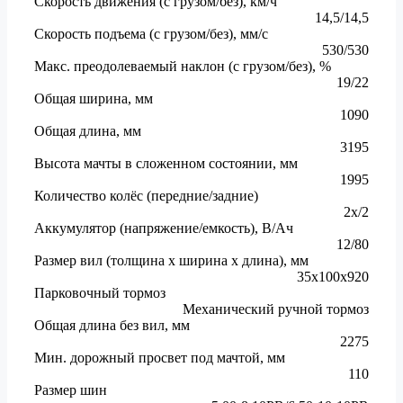
Скорость движения (с грузом/без), км/ч
14,5/14,5
Скорость подъема (с грузом/без), мм/с
530/530
Макс. преодолеваемый наклон (с грузом/без), %
19/22
Общая ширина, мм
1090
Общая длина, мм
3195
Высота мачты в сложенном состоянии, мм
1995
Количество колёс (передние/задние)
2х/2
Аккумулятор (напряжение/емкость), В/Aч
12/80
Размер вил (толщина х ширина x длина), мм
35х100х920
Парковочный тормоз
Механический ручной тормоз
Общая длина без вил, мм
2275
Мин. дорожный просвет под мачтой, мм
110
Размер шин