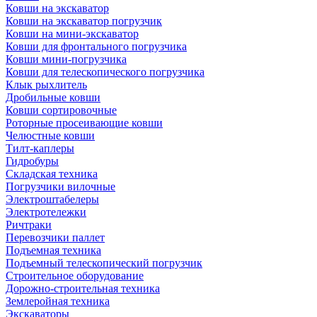
Ковши на экскаватор
Ковши на экскаватор погрузчик
Ковши на мини-экскаватор
Ковши для фронтального погрузчика
Ковши мини-погрузчика
Ковши для телескопического погрузчика
Клык рыхлитель
Дробильные ковши
Ковши сортировочные
Роторные просеивающие ковши
Челюстные ковши
Тилт-каплеры
Гидробуры
Складская техника
Погрузчики вилочные
Электроштабелеры
Электротележки
Ричтраки
Перевозчики паллет
Подъемная техника
Подъемный телескопический погрузчик
Строительное оборудование
Дорожно-строительная техника
Землеройная техника
Экскаваторы