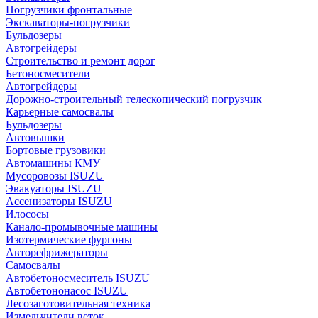
Погрузчики фронтальные
Экскаваторы-погрузчики
Бульдозеры
Автогрейдеры
Строительство и ремонт дорог
Бетоносмесители
Автогрейдеры
Дорожно-строительный телескопический погрузчик
Карьерные самосвалы
Бульдозеры
Автовышки
Бортовые грузовики
Автомашины КМУ
Мусоровозы ISUZU
Эвакуаторы ISUZU
Ассенизаторы ISUZU
Илососы
Канало-промывочные машины
Изотермические фургоны
Авторефрижераторы
Самосвалы
Автобетоносмеситель ISUZU
Автобетононасос ISUZU
Лесозаготовительная техника
Измельчители веток