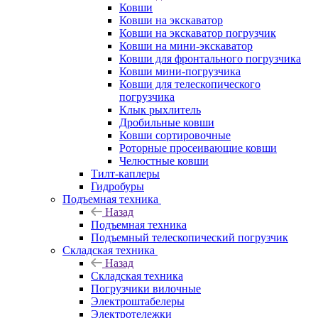
Ковши
Ковши на экскаватор
Ковши на экскаватор погрузчик
Ковши на мини-экскаватор
Ковши для фронтального погрузчика
Ковши мини-погрузчика
Ковши для телескопического
погрузчика
Клык рыхлитель
Дробильные ковши
Ковши сортировочные
Роторные просеивающие ковши
Челюстные ковши
Тилт-каплеры
Гидробуры
Подъемная техника
Назад
Подъемная техника
Подъемный телескопический погрузчик
Складская техника
Назад
Складская техника
Погрузчики вилочные
Электроштабелеры
Электротележки