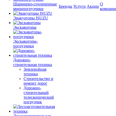
Шарнирно-сочлененные
О
Бренды
Услуги
Акции
минипогрузчики
компани
Эвакуаторы ISUZU
Экскаваторы
Экскаваторы-
погрузчики
Дорожно-
строительная техника
Землеройная
техника
Строительство и
ремонт дорог
Дорожно-
строительный
телескопический
погрузчик
Лесозаготовительная