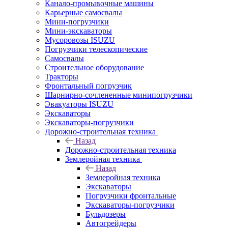
Канало-промывочные машины
Карьерные самосвалы
Мини-погрузчики
Мини-экскаваторы
Мусоровозы ISUZU
Погрузчики телескопические
Самосвалы
Строительное оборудование
Тракторы
Фронтальный погрузчик
Шарнирно-сочлененные минипогрузчики
Эвакуаторы ISUZU
Экскаваторы
Экскаваторы-погрузчики
Дорожно-строительная техника
Назад
Дорожно-строительная техника
Землеройная техника
Назад
Землеройная техника
Экскаваторы
Погрузчики фронтальные
Экскаваторы-погрузчики
Бульдозеры
Автогрейдеры