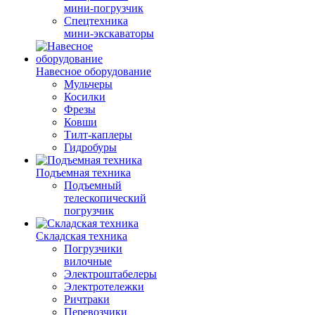
мини-погрузчик
Спецтехника
мини-экскаваторы
Навесное оборудование
Мульчеры
Косилки
Фрезы
Ковши
Тилт-каплеры
Гидробуры
Подъемная техника
Подъемный
телескопический
погрузчик
Складская техника
Погрузчики
вилочные
Электроштабелеры
Электротележки
Ричтраки
Перевозчики