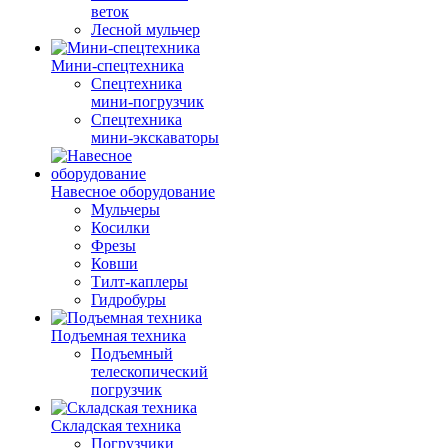
веток
Лесной мульчер
Мини-спецтехника
Спецтехника
мини-погрузчик
Спецтехника
мини-экскаваторы
Навесное оборудование
Мульчеры
Косилки
Фрезы
Ковши
Тилт-каплеры
Гидробуры
Подъемная техника
Подъемный
телескопический
погрузчик
Складская техника
Погрузчики