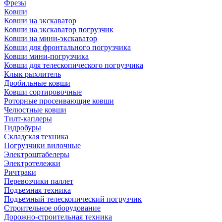
Фрезы
Ковши
Ковши на экскаватор
Ковши на экскаватор погрузчик
Ковши на мини-экскаватор
Ковши для фронтального погрузчика
Ковши мини-погрузчика
Ковши для телескопического погрузчика
Клык рыхлитель
Дробильные ковши
Ковши сортировочные
Роторные просеивающие ковши
Челюстные ковши
Тилт-каплеры
Гидробуры
Складская техника
Погрузчики вилочные
Электроштабелеры
Электротележки
Ричтраки
Перевозчики паллет
Подъемная техника
Подъемный телескопический погрузчик
Строительное оборудование
Дорожно-строительная техника