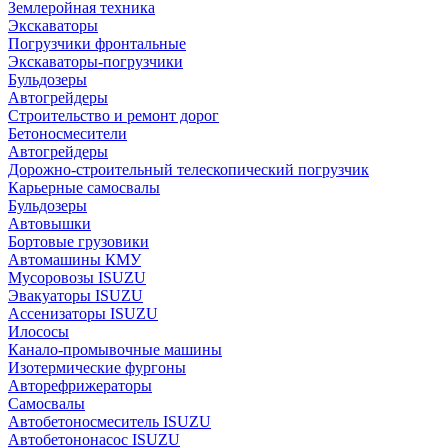
Землеройная техника
Экскаваторы
Погрузчики фронтальные
Экскаваторы-погрузчики
Бульдозеры
Автогрейдеры
Строительство и ремонт дорог
Бетоносмесители
Автогрейдеры
Дорожно-строительный телескопический погрузчик
Карьерные самосвалы
Бульдозеры
Автовышки
Бортовые грузовики
Автомашины КМУ
Мусоровозы ISUZU
Эвакуаторы ISUZU
Ассенизаторы ISUZU
Илососы
Канало-промывочные машины
Изотермические фургоны
Авторефрижераторы
Самосвалы
Автобетоносмеситель ISUZU
Автобетононасос ISUZU