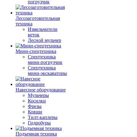
погрузчик
Лесозаготовительная
техника
Измельчители
веток
Лесной мульчер
Мини-спецтехника
Спецтехника
мини-погрузчик
Спецтехника
мини-экскаваторы
Навесное оборудование
Мульчеры
Косилки
Фрезы
Ковши
Тилт-каплеры
Гидробуры
Подъемная техника