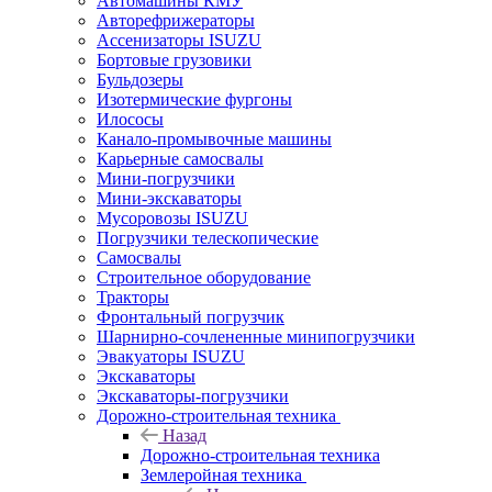
Автомашины КМУ
Авторефрижераторы
Ассенизаторы ISUZU
Бортовые грузовики
Бульдозеры
Изотермические фургоны
Илососы
Канало-промывочные машины
Карьерные самосвалы
Мини-погрузчики
Мини-экскаваторы
Мусоровозы ISUZU
Погрузчики телескопические
Самосвалы
Строительное оборудование
Тракторы
Фронтальный погрузчик
Шарнирно-сочлененные минипогрузчики
Эвакуаторы ISUZU
Экскаваторы
Экскаваторы-погрузчики
Дорожно-строительная техника
Назад
Дорожно-строительная техника
Землеройная техника