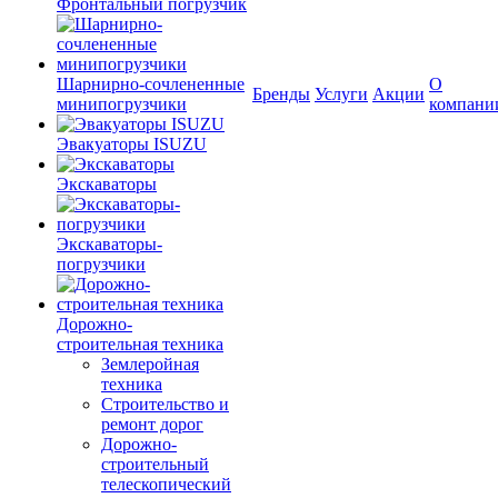
Фронтальный погрузчик
Шарнирно-сочлененные
О
Бренды
Услуги
Акции
минипогрузчики
компани
Эвакуаторы ISUZU
Экскаваторы
Экскаваторы-
погрузчики
Дорожно-
строительная техника
Землеройная
техника
Строительство и
ремонт дорог
Дорожно-
строительный
телескопический