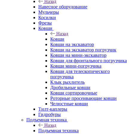
Назад
Навесное оборудование
Мульчеры
Косилки
Фрезы
Ковши
Назад
Ковши
Ковши на экскаватор
Ковши на экскаватор погрузчик
Ковши на мини-экскаватор
Ковши для фронтального погрузчика
Ковши мини-погрузчика
Ковши для телескопического
погрузчика
Клык рыхлитель
Дробильные ковши
Ковши сортировочные
Роторные просеивающие ковши
Челюстные ковши
Тилт-каплеры
Гидробуры
Подъемная техника
Назад
Подъемная техника