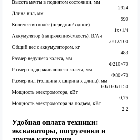
Высота мачты в поднятом состоянии, мм
2924
Длина вил, мм
590
Количество колёс (передние/задние)
1x+1/4
Аккумулятор (напряжение/емкость), В/Aч
2×12/100
Общий вес с аккумулятором, кг
483
Размер ведущего колеса, мм
Ф210×70
Размер поддерживающего колеса, мм
Ф80×70
Размер вил (толщина х ширина x длина), мм
60х160х1150
Мощность электромотора, кВт
0,75
Мощность электромотора на подъем, кВт
2,2
Удобная оплата техники:
экскаваторы, погрузчики и
другие категории