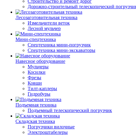
Строительство и ремонт дорог
Дорожно-строительный телескопический погрузчи
Лесозаготовительная техника
Измельчители веток
Лесной мульчер
Мини-спецтехника
Спецтехника мини-погрузчик
Спецтехника мини-экскаваторы
Навесное оборудование
Мульчеры
Косилки
Фрезы
Ковши
Тилт-каплеры
Гидробуры
Подъемная техника
Подъемный телескопический погрузчик
Складская техника
Погрузчики вилочные
Электроштабелеры