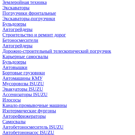
Землеройная техника
Экскаваторы
Погрузчики фронтальные
Экскаваторы-погрузчики
Бульдозеры
Автогрейдеры
Строительство и ремонт дорог
Бетоносмесители
Автогрейдеры
Дорожно-строительный телескопический погрузчик
Карьерные самосвалы
Бульдозеры
Автовышки
Бортовые грузовики
Автомашины КМУ
Мусоровозы ISUZU
Эвакуаторы ISUZU
Ассенизаторы ISUZU
Илососы
Канало-промывочные машины
Изотермические фургоны
Авторефрижераторы
Самосвалы
Автобетоносмеситель ISUZU
Автобетононасос ISUZU