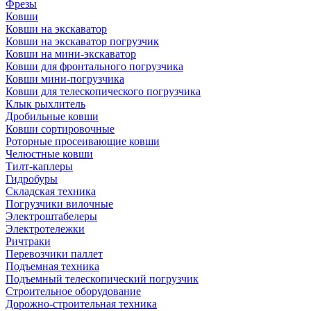
Фрезы
Ковши
Ковши на экскаватор
Ковши на экскаватор погрузчик
Ковши на мини-экскаватор
Ковши для фронтального погрузчика
Ковши мини-погрузчика
Ковши для телескопического погрузчика
Клык рыхлитель
Дробильные ковши
Ковши сортировочные
Роторные просеивающие ковши
Челюстные ковши
Тилт-каплеры
Гидробуры
Складская техника
Погрузчики вилочные
Электроштабелеры
Электротележки
Ричтраки
Перевозчики паллет
Подъемная техника
Подъемный телескопический погрузчик
Строительное оборудование
Дорожно-строительная техника