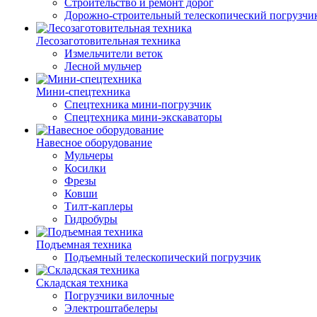
Строительство и ремонт дорог
Дорожно-строительный телескопический погрузчи
Лесозаготовительная техника
Измельчители веток
Лесной мульчер
Мини-спецтехника
Спецтехника мини-погрузчик
Спецтехника мини-экскаваторы
Навесное оборудование
Мульчеры
Косилки
Фрезы
Ковши
Тилт-каплеры
Гидробуры
Подъемная техника
Подъемный телескопический погрузчик
Складская техника
Погрузчики вилочные
Электроштабелеры