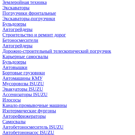
Землеройная техника
Экскаваторы
Погрузчики фронтальные
Экскаваторы-погрузчики
Бульдозеры
Автогрейдеры
Строительство и ремонт дорог
Бетоносмесители
Автогрейдеры
Дорожно-строительный телескопический погрузчик
Карьерные самосвалы
Бульдозеры
Автовышки
Бортовые грузовики
Автомашины КМУ
Мусоровозы ISUZU
Эвакуаторы ISUZU
Ассенизаторы ISUZU
Илососы
Канало-промывочные машины
Изотермические фургоны
Авторефрижераторы
Самосвалы
Автобетоносмеситель ISUZU
Автобетононасос ISUZU