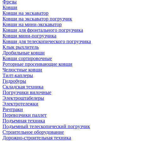
Фрезы
Ковши
Ковши на экскаватор
Ковши на экскаватор погрузчик
Ковши на мини-экскаватор
Ковши для фронтального погрузчика
Ковши мини-погрузчика
Ковши для телескопического погрузчика
Клык рыхлитель
Дробильные ковши
Ковши сортировочные
Роторные просеивающие ковши
Челюстные ковши
Тилт-каплеры
Гидробуры
Складская техника
Погрузчики вилочные
Электроштабелеры
Электротележки
Ричтраки
Перевозчики паллет
Подъемная техника
Подъемный телескопический погрузчик
Строительное оборудование
Дорожно-строительная техника