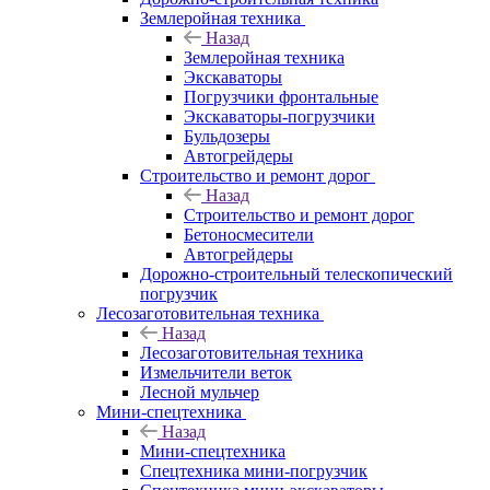
Землеройная техника
Назад
Землеройная техника
Экскаваторы
Погрузчики фронтальные
Экскаваторы-погрузчики
Бульдозеры
Автогрейдеры
Строительство и ремонт дорог
Назад
Строительство и ремонт дорог
Бетоносмесители
Автогрейдеры
Дорожно-строительный телескопический
погрузчик
Лесозаготовительная техника
Назад
Лесозаготовительная техника
Измельчители веток
Лесной мульчер
Мини-спецтехника
Назад
Мини-спецтехника
Спецтехника мини-погрузчик