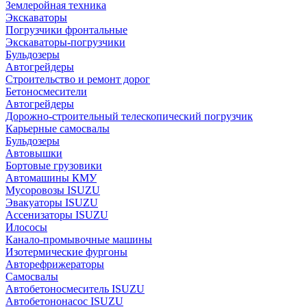
Землеройная техника
Экскаваторы
Погрузчики фронтальные
Экскаваторы-погрузчики
Бульдозеры
Автогрейдеры
Строительство и ремонт дорог
Бетоносмесители
Автогрейдеры
Дорожно-строительный телескопический погрузчик
Карьерные самосвалы
Бульдозеры
Автовышки
Бортовые грузовики
Автомашины КМУ
Мусоровозы ISUZU
Эвакуаторы ISUZU
Ассенизаторы ISUZU
Илососы
Канало-промывочные машины
Изотермические фургоны
Авторефрижераторы
Самосвалы
Автобетоносмеситель ISUZU
Автобетононасос ISUZU