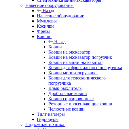
Спецтехника мини-экскаваторы
Навесное оборудование
Назад
Навесное оборудование
Мульчеры
Косилки
Фрезы
Ковши
Назад
Ковши
Ковши на экскаватор
Ковши на экскаватор погрузчик
Ковши на мини-экскаватор
Ковши для фронтального погрузчика
Ковши мини-погрузчика
Ковши для телескопического
погрузчика
Клык рыхлитель
Дробильные ковши
Ковши сортировочные
Роторные просеивающие ковши
Челюстные ковши
Тилт-каплеры
Гидробуры
Подъемная техника