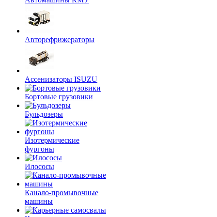
Авторефрижераторы
Ассенизаторы ISUZU
Бортовые грузовики
Бульдозеры
Изотермические
фургоны
Илососы
Канало-промывочные
машины