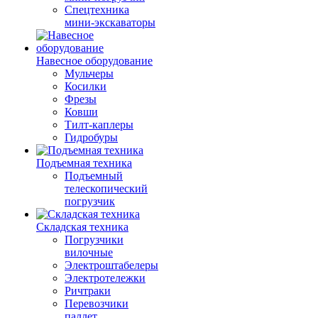
Спецтехника
мини-экскаваторы
Навесное оборудование
Мульчеры
Косилки
Фрезы
Ковши
Тилт-каплеры
Гидробуры
Подъемная техника
Подъемный
телескопический
погрузчик
Складская техника
Погрузчики
вилочные
Электроштабелеры
Электротележки
Ричтраки
Перевозчики
паллет