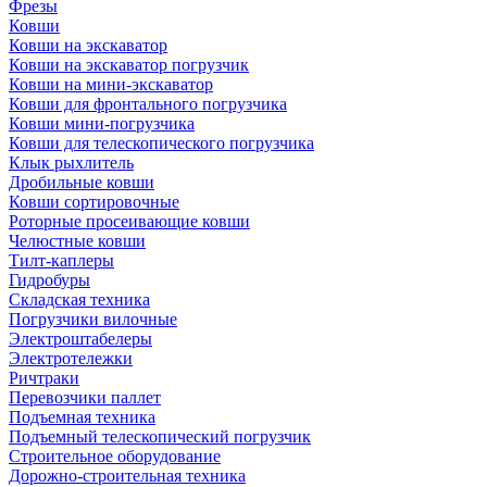
Фрезы
Ковши
Ковши на экскаватор
Ковши на экскаватор погрузчик
Ковши на мини-экскаватор
Ковши для фронтального погрузчика
Ковши мини-погрузчика
Ковши для телескопического погрузчика
Клык рыхлитель
Дробильные ковши
Ковши сортировочные
Роторные просеивающие ковши
Челюстные ковши
Тилт-каплеры
Гидробуры
Складская техника
Погрузчики вилочные
Электроштабелеры
Электротележки
Ричтраки
Перевозчики паллет
Подъемная техника
Подъемный телескопический погрузчик
Строительное оборудование
Дорожно-строительная техника