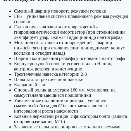
Сменный шарнир поворота режущей головки
FFS – уникальная система плавающего режима режущей
головки
Гидравлическая защита от повреждений -
гидропневматический амортизатор (при столкновении
демпфирует удар, сжимая гидроцилиндр пантографа)
Механическая защита от повреждений – шарнир
нижней тяги (при столкновении приподнимает корпус
косилки и отводит назад)
Шарнир копирования рельефа у основания пантографа
Корпус режущей головки усилен сталью Hardox,
контрнож встроен в конструкцию
Трехточечная навеска категории 2-3
Пальцы для трехточечной навески
Карданный вал
Опорный ролик диаметром 160 мм, установлен на
самоустанавливающиеся подшипники
Увеличенные подшипники ротора – увеличен
смазочный объем для бОльших межсервисных
интервалов и роста надежности
Кованые держатели резцов, с фиксатором болта (защита
от проворачивания, М16)
Закаленные пальцы шарниров с само-смазываемыми