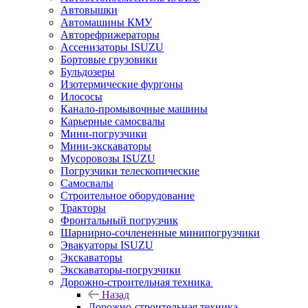
Автовышки
Автомашины КМУ
Авторефрижераторы
Ассенизаторы ISUZU
Бортовые грузовики
Бульдозеры
Изотермические фургоны
Илососы
Канало-промывочные машины
Карьерные самосвалы
Мини-погрузчики
Мини-экскаваторы
Мусоровозы ISUZU
Погрузчики телескопические
Самосвалы
Строительное оборудование
Тракторы
Фронтальный погрузчик
Шарнирно-сочлененные минипогрузчики
Эвакуаторы ISUZU
Экскаваторы
Экскаваторы-погрузчики
Дорожно-строительная техника
Назад
Дорожно-строительная техника