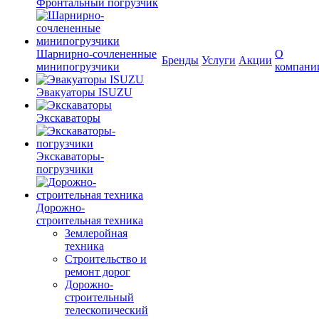
Фронтальный погрузчик
Шарнирно-сочлененные
О
Бренды
Услуги
Акции
минипогрузчики
компани
Эвакуаторы ISUZU
Экскаваторы
Экскаваторы-
погрузчики
Дорожно-
строительная техника
Землеройная
техника
Строительство и
ремонт дорог
Дорожно-
строительный
телескопический