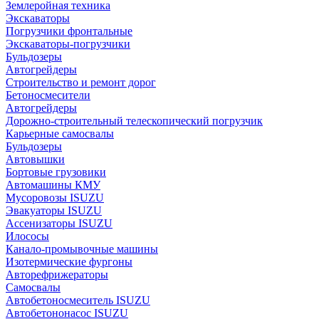
Землеройная техника
Экскаваторы
Погрузчики фронтальные
Экскаваторы-погрузчики
Бульдозеры
Автогрейдеры
Строительство и ремонт дорог
Бетоносмесители
Автогрейдеры
Дорожно-строительный телескопический погрузчик
Карьерные самосвалы
Бульдозеры
Автовышки
Бортовые грузовики
Автомашины КМУ
Мусоровозы ISUZU
Эвакуаторы ISUZU
Ассенизаторы ISUZU
Илососы
Канало-промывочные машины
Изотермические фургоны
Авторефрижераторы
Самосвалы
Автобетоносмеситель ISUZU
Автобетононасос ISUZU