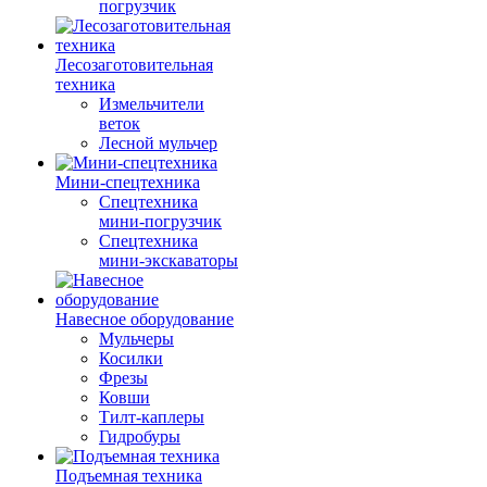
погрузчик
Лесозаготовительная
техника
Измельчители
веток
Лесной мульчер
Мини-спецтехника
Спецтехника
мини-погрузчик
Спецтехника
мини-экскаваторы
Навесное оборудование
Мульчеры
Косилки
Фрезы
Ковши
Тилт-каплеры
Гидробуры
Подъемная техника