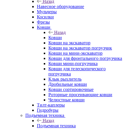
Назад
Навесное оборудование
Мульчеры
Косилки
Фрезы
Ковши
Назад
Ковши
Ковши на экскаватор
Ковши на экскаватор погрузчик
Ковши на мини-экскаватор
Ковши для фронтального погрузчика
Ковши мини-погрузчика
Ковши для телескопического
погрузчика
Клык рыхлитель
Дробильные ковши
Ковши сортировочные
Роторные просеивающие ковши
Челюстные ковши
Тилт-каплеры
Гидробуры
Подъемная техника
Назад
Подъемная техника