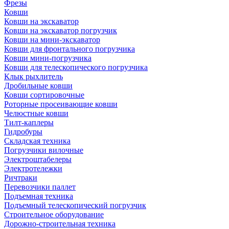
Фрезы
Ковши
Ковши на экскаватор
Ковши на экскаватор погрузчик
Ковши на мини-экскаватор
Ковши для фронтального погрузчика
Ковши мини-погрузчика
Ковши для телескопического погрузчика
Клык рыхлитель
Дробильные ковши
Ковши сортировочные
Роторные просеивающие ковши
Челюстные ковши
Тилт-каплеры
Гидробуры
Складская техника
Погрузчики вилочные
Электроштабелеры
Электротележки
Ричтраки
Перевозчики паллет
Подъемная техника
Подъемный телескопический погрузчик
Строительное оборудование
Дорожно-строительная техника