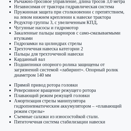
Рычажно-тросовое управление, длина тросов 3,0 метра
Независимая от трактора гидравлическая система
Пружинная защита при столкновении с препятствием,
на левом нижнем креплении к навеске трактора
Редуктор группы 3, с увеличенным КПД,
Чугунные насосы и гидромотор
Закаленные пальцы шарниров с само-смазываемыми
втулками
Гидрозамки на цилиндрах стрелы
Трехточечная навеска категории 2
Пальцы для трехточечной навески
Карданный вал
Подшипники опорного ролика защищены от
загрязнений системой «лабиринт». Опорный ролик
диаметром 140 мм
Прямой привод ротора головки
Реверсивное вращение режущего ротора
Плавающий режим режущей головки
Амортизация стрелы манипулятора
гидропневматическим аккумулятором – «плавающий
режим стрелы»
Съемные салазки из износостойкой стали.
Пятиточечная система стабилизации навески