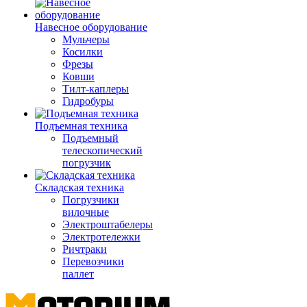
Навесное оборудование
Мульчеры
Косилки
Фрезы
Ковши
Тилт-каплеры
Гидробуры
Подъемная техника
Подъемный
телескопический
погрузчик
Складская техника
Погрузчики
вилочные
Электроштабелеры
Электротележки
Ричтраки
Перевозчики
паллет