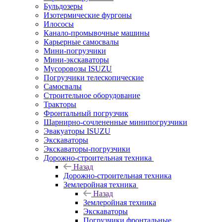
Бульдозеры
Изотермические фургоны
Илососы
Канало-промывочные машины
Карьерные самосвалы
Мини-погрузчики
Мини-экскаваторы
Мусоровозы ISUZU
Погрузчики телескопические
Самосвалы
Строительное оборудование
Тракторы
Фронтальный погрузчик
Шарнирно-сочлененные минипогрузчики
Эвакуаторы ISUZU
Экскаваторы
Экскаваторы-погрузчики
Дорожно-строительная техника
Назад
Дорожно-строительная техника
Землеройная техника
Назад
Землеройная техника
Экскаваторы
Погрузчики фронтальные