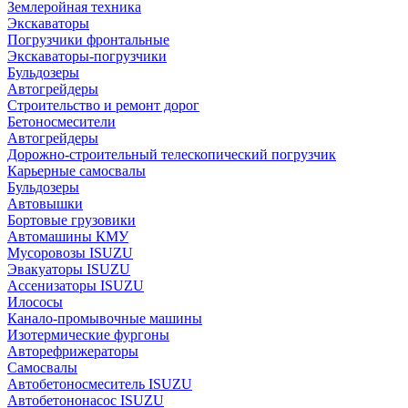
Землеройная техника
Экскаваторы
Погрузчики фронтальные
Экскаваторы-погрузчики
Бульдозеры
Автогрейдеры
Строительство и ремонт дорог
Бетоносмесители
Автогрейдеры
Дорожно-строительный телескопический погрузчик
Карьерные самосвалы
Бульдозеры
Автовышки
Бортовые грузовики
Автомашины КМУ
Мусоровозы ISUZU
Эвакуаторы ISUZU
Ассенизаторы ISUZU
Илососы
Канало-промывочные машины
Изотермические фургоны
Авторефрижераторы
Самосвалы
Автобетоносмеситель ISUZU
Автобетононасос ISUZU