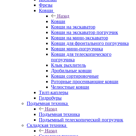
Фрезы
Ковши
Назад
Ковши
Ковши на экскаватор
Ковши на экскаватор погрузчик
Ковши на мини-экскаватор
Ковши для фронтального погрузчика
Ковши мини-погрузчика
Ковши для телескопического
погрузчика
Клык рыхлитель
Дробильные ковши
Ковши сортировочные
Роторные просеивающие ковши
Челюстные ковши
Тилт-каплеры
Гидробуры
Подъемная техника
Назад
Подъемная техника
Подъемный телескопический погрузчик
Складская техника
Назад