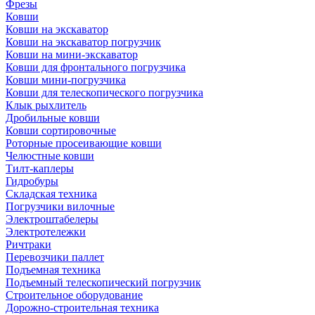
Фрезы
Ковши
Ковши на экскаватор
Ковши на экскаватор погрузчик
Ковши на мини-экскаватор
Ковши для фронтального погрузчика
Ковши мини-погрузчика
Ковши для телескопического погрузчика
Клык рыхлитель
Дробильные ковши
Ковши сортировочные
Роторные просеивающие ковши
Челюстные ковши
Тилт-каплеры
Гидробуры
Складская техника
Погрузчики вилочные
Электроштабелеры
Электротележки
Ричтраки
Перевозчики паллет
Подъемная техника
Подъемный телескопический погрузчик
Строительное оборудование
Дорожно-строительная техника