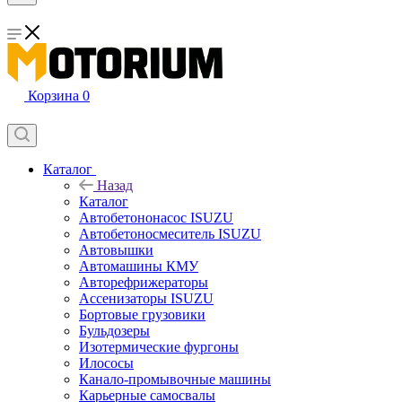
Корзина
0
Каталог
Назад
Каталог
Автобетононасос ISUZU
Автобетоносмеситель ISUZU
Автовышки
Автомашины КМУ
Авторефрижераторы
Ассенизаторы ISUZU
Бортовые грузовики
Бульдозеры
Изотермические фургоны
Илососы
Канало-промывочные машины
Карьерные самосвалы