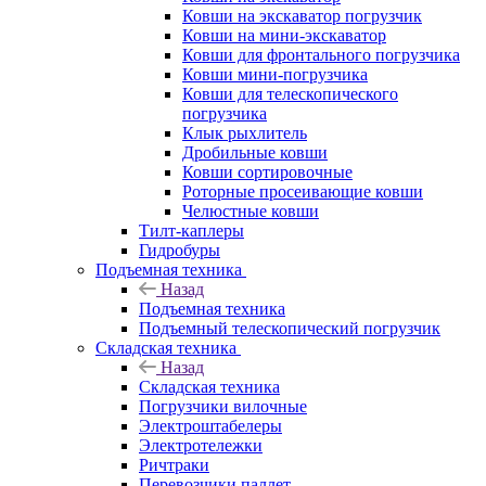
Ковши на экскаватор погрузчик
Ковши на мини-экскаватор
Ковши для фронтального погрузчика
Ковши мини-погрузчика
Ковши для телескопического
погрузчика
Клык рыхлитель
Дробильные ковши
Ковши сортировочные
Роторные просеивающие ковши
Челюстные ковши
Тилт-каплеры
Гидробуры
Подъемная техника
Назад
Подъемная техника
Подъемный телескопический погрузчик
Складская техника
Назад
Складская техника
Погрузчики вилочные
Электроштабелеры
Электротележки
Ричтраки
Перевозчики паллет