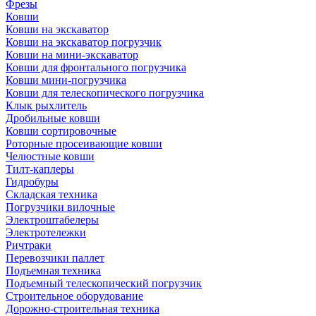
Фрезы
Ковши
Ковши на экскаватор
Ковши на экскаватор погрузчик
Ковши на мини-экскаватор
Ковши для фронтального погрузчика
Ковши мини-погрузчика
Ковши для телескопического погрузчика
Клык рыхлитель
Дробильные ковши
Ковши сортировочные
Роторные просеивающие ковши
Челюстные ковши
Тилт-каплеры
Гидробуры
Складская техника
Погрузчики вилочные
Электроштабелеры
Электротележки
Ричтраки
Перевозчики паллет
Подъемная техника
Подъемный телескопический погрузчик
Строительное оборудование
Дорожно-строительная техника