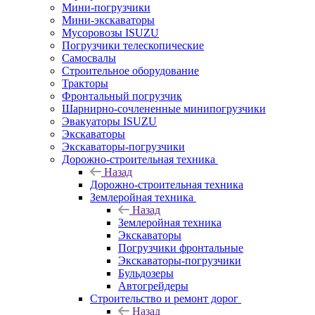
Мини-погрузчики
Мини-экскаваторы
Мусоровозы ISUZU
Погрузчики телескопические
Самосвалы
Строительное оборудование
Тракторы
Фронтальный погрузчик
Шарнирно-сочлененные минипогрузчики
Эвакуаторы ISUZU
Экскаваторы
Экскаваторы-погрузчики
Дорожно-строительная техника
Назад
Дорожно-строительная техника
Землеройная техника
Назад
Землеройная техника
Экскаваторы
Погрузчики фронтальные
Экскаваторы-погрузчики
Бульдозеры
Автогрейдеры
Строительство и ремонт дорог
Назад