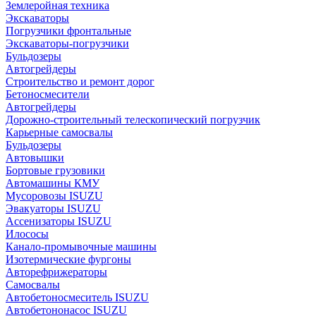
Землеройная техника
Экскаваторы
Погрузчики фронтальные
Экскаваторы-погрузчики
Бульдозеры
Автогрейдеры
Строительство и ремонт дорог
Бетоносмесители
Автогрейдеры
Дорожно-строительный телескопический погрузчик
Карьерные самосвалы
Бульдозеры
Автовышки
Бортовые грузовики
Автомашины КМУ
Мусоровозы ISUZU
Эвакуаторы ISUZU
Ассенизаторы ISUZU
Илососы
Канало-промывочные машины
Изотермические фургоны
Авторефрижераторы
Самосвалы
Автобетоносмеситель ISUZU
Автобетононасос ISUZU