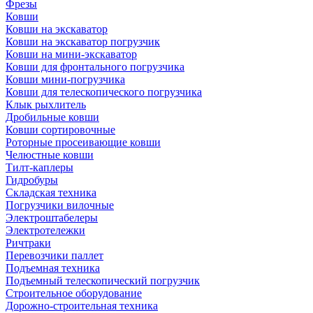
Фрезы
Ковши
Ковши на экскаватор
Ковши на экскаватор погрузчик
Ковши на мини-экскаватор
Ковши для фронтального погрузчика
Ковши мини-погрузчика
Ковши для телескопического погрузчика
Клык рыхлитель
Дробильные ковши
Ковши сортировочные
Роторные просеивающие ковши
Челюстные ковши
Тилт-каплеры
Гидробуры
Складская техника
Погрузчики вилочные
Электроштабелеры
Электротележки
Ричтраки
Перевозчики паллет
Подъемная техника
Подъемный телескопический погрузчик
Строительное оборудование
Дорожно-строительная техника