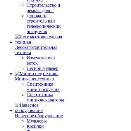
Строительство и
ремонт дорог
Дорожно-
строительный
телескопический
погрузчик
Лесозаготовительная
техника
Измельчители
веток
Лесной мульчер
Мини-спецтехника
Спецтехника
мини-погрузчик
Спецтехника
мини-экскаваторы
Навесное оборудование
Мульчеры
Косилки