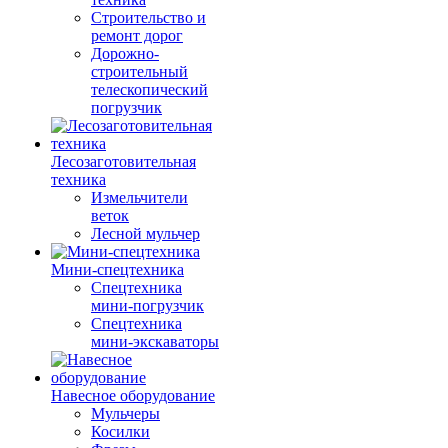
Строительство и
ремонт дорог
Дорожно-
строительный
телескопический
погрузчик
Лесозаготовительная
техника
Измельчители
веток
Лесной мульчер
Мини-спецтехника
Спецтехника
мини-погрузчик
Спецтехника
мини-экскаваторы
Навесное оборудование
Мульчеры
Косилки