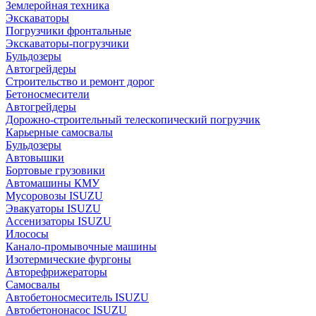
Землеройная техника
Экскаваторы
Погрузчики фронтальные
Экскаваторы-погрузчики
Бульдозеры
Автогрейдеры
Строительство и ремонт дорог
Бетоносмесители
Автогрейдеры
Дорожно-строительный телескопический погрузчик
Карьерные самосвалы
Бульдозеры
Автовышки
Бортовые грузовики
Автомашины КМУ
Мусоровозы ISUZU
Эвакуаторы ISUZU
Ассенизаторы ISUZU
Илососы
Канало-промывочные машины
Изотермические фургоны
Авторефрижераторы
Самосвалы
Автобетоносмеситель ISUZU
Автобетононасос ISUZU