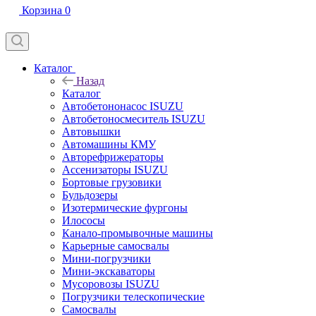
Корзина
0
Каталог
Назад
Каталог
Автобетононасос ISUZU
Автобетоносмеситель ISUZU
Автовышки
Автомашины КМУ
Авторефрижераторы
Ассенизаторы ISUZU
Бортовые грузовики
Бульдозеры
Изотермические фургоны
Илососы
Канало-промывочные машины
Карьерные самосвалы
Мини-погрузчики
Мини-экскаваторы
Мусоровозы ISUZU
Погрузчики телескопические
Самосвалы