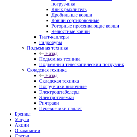
погрузчика
Клык рыхлитель
Дробильные ковши
Ковши сортировочные
Роторные просеивающие ковши
Челюстные ковши
Тилт-каплеры
Гидробуры
Подъемная техника
Назад
Подъемная техника
Подъемный телескопический погрузчик
Складская техника
Назад
Складская техника
Погрузчики вилочные
Электроштабелеры
Электротележки
Ричтраки
Перевозчики паллет
Бренды
Услуги
Акции
О компании
Статьи