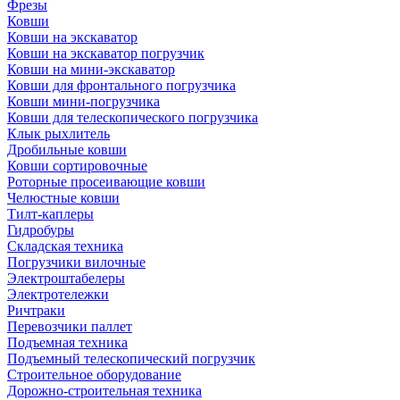
Фрезы
Ковши
Ковши на экскаватор
Ковши на экскаватор погрузчик
Ковши на мини-экскаватор
Ковши для фронтального погрузчика
Ковши мини-погрузчика
Ковши для телескопического погрузчика
Клык рыхлитель
Дробильные ковши
Ковши сортировочные
Роторные просеивающие ковши
Челюстные ковши
Тилт-каплеры
Гидробуры
Складская техника
Погрузчики вилочные
Электроштабелеры
Электротележки
Ричтраки
Перевозчики паллет
Подъемная техника
Подъемный телескопический погрузчик
Строительное оборудование
Дорожно-строительная техника