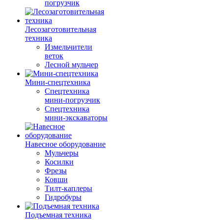
погрузчик
Лесозаготовительная
техника
Измельчители
веток
Лесной мульчер
Мини-спецтехника
Спецтехника
мини-погрузчик
Спецтехника
мини-экскаваторы
Навесное оборудование
Мульчеры
Косилки
Фрезы
Ковши
Тилт-каплеры
Гидробуры
Подъемная техника