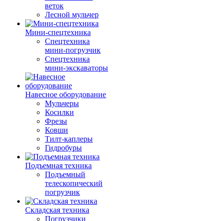
веток
Лесной мульчер
Мини-спецтехника
Спецтехника
мини-погрузчик
Спецтехника
мини-экскаваторы
Навесное оборудование
Мульчеры
Косилки
Фрезы
Ковши
Тилт-каплеры
Гидробуры
Подъемная техника
Подъемный
телескопический
погрузчик
Складская техника
Погрузчики