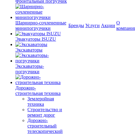
Фронтальный погрузчик
Шарнирно-сочлененные
О
Бренды
Услуги
Акции
минипогрузчики
компани
Эвакуаторы ISUZU
Экскаваторы
Экскаваторы-
погрузчики
Дорожно-
строительная техника
Землеройная
техника
Строительство и
ремонт дорог
Дорожно-
строительный
телескопический