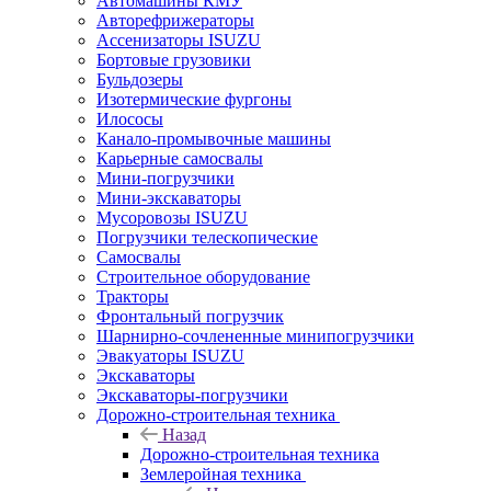
Автомашины КМУ
Авторефрижераторы
Ассенизаторы ISUZU
Бортовые грузовики
Бульдозеры
Изотермические фургоны
Илососы
Канало-промывочные машины
Карьерные самосвалы
Мини-погрузчики
Мини-экскаваторы
Мусоровозы ISUZU
Погрузчики телескопические
Самосвалы
Строительное оборудование
Тракторы
Фронтальный погрузчик
Шарнирно-сочлененные минипогрузчики
Эвакуаторы ISUZU
Экскаваторы
Экскаваторы-погрузчики
Дорожно-строительная техника
Назад
Дорожно-строительная техника
Землеройная техника