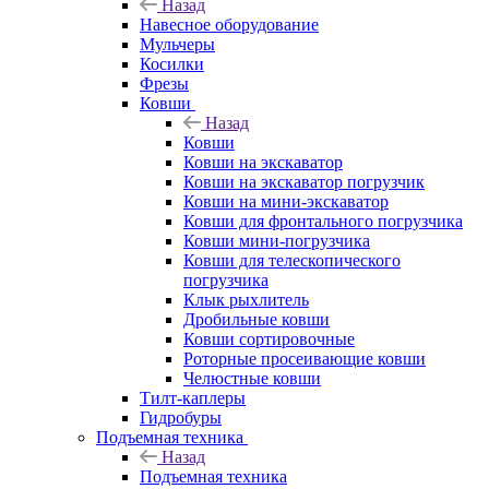
Назад
Навесное оборудование
Мульчеры
Косилки
Фрезы
Ковши
Назад
Ковши
Ковши на экскаватор
Ковши на экскаватор погрузчик
Ковши на мини-экскаватор
Ковши для фронтального погрузчика
Ковши мини-погрузчика
Ковши для телескопического
погрузчика
Клык рыхлитель
Дробильные ковши
Ковши сортировочные
Роторные просеивающие ковши
Челюстные ковши
Тилт-каплеры
Гидробуры
Подъемная техника
Назад
Подъемная техника