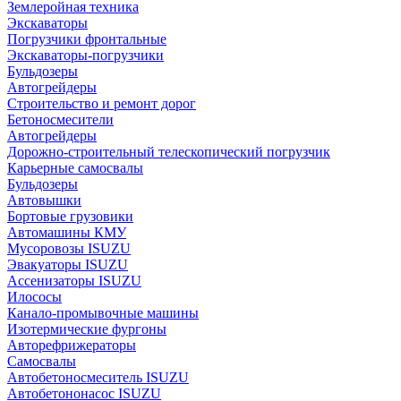
Землеройная техника
Экскаваторы
Погрузчики фронтальные
Экскаваторы-погрузчики
Бульдозеры
Автогрейдеры
Строительство и ремонт дорог
Бетоносмесители
Автогрейдеры
Дорожно-строительный телескопический погрузчик
Карьерные самосвалы
Бульдозеры
Автовышки
Бортовые грузовики
Автомашины КМУ
Мусоровозы ISUZU
Эвакуаторы ISUZU
Ассенизаторы ISUZU
Илососы
Канало-промывочные машины
Изотермические фургоны
Авторефрижераторы
Самосвалы
Автобетоносмеситель ISUZU
Автобетононасос ISUZU