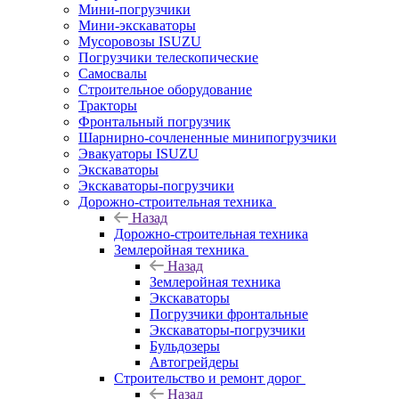
Мини-погрузчики
Мини-экскаваторы
Мусоровозы ISUZU
Погрузчики телескопические
Самосвалы
Строительное оборудование
Тракторы
Фронтальный погрузчик
Шарнирно-сочлененные минипогрузчики
Эвакуаторы ISUZU
Экскаваторы
Экскаваторы-погрузчики
Дорожно-строительная техника
Назад
Дорожно-строительная техника
Землеройная техника
Назад
Землеройная техника
Экскаваторы
Погрузчики фронтальные
Экскаваторы-погрузчики
Бульдозеры
Автогрейдеры
Строительство и ремонт дорог
Назад