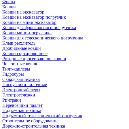
Фрезы
Ковши
Ковши на экскаватор
Ковши на экскаватор погрузчик
Ковши на мини-экскаватор
Ковши для фронтального погрузчика
Ковши мини-погрузчика
Ковши для телескопического погрузчика
Клык рыхлитель
Дробильные ковши
Ковши сортировочные
Роторные просеивающие ковши
Челюстные ковши
Тилт-каплеры
Гидробуры
Складская техника
Погрузчики вилочные
Электроштабелеры
Электротележки
Ричтраки
Перевозчики паллет
Подъемная техника
Подъемный телескопический погрузчик
Строительное оборудование
Дорожно-строительная техника