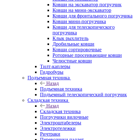
Ковши на экскаватор погрузчик
Ковши на мини-экскаватор
Ковши для фронтального погрузчика
Ковши мини-погрузчика
Ковши для телескопического
погрузчика
Клык рыхлитель
Дробильные ковши
Ковши сортировочные
Роторные просеивающие ковши
Челюстные ковши
Тилт-каплеры
Гидробуры
Подъемная техника
Назад
Подъемная техника
Подъемный телескопический погрузчик
Складская техника
Назад
Складская техника
Погрузчики вилочные
Электроштабелеры
Электротележки
Ричтраки
Перевозчики паллет