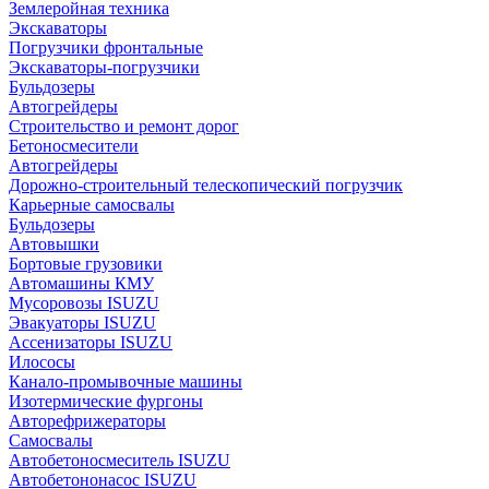
Землеройная техника
Экскаваторы
Погрузчики фронтальные
Экскаваторы-погрузчики
Бульдозеры
Автогрейдеры
Строительство и ремонт дорог
Бетоносмесители
Автогрейдеры
Дорожно-строительный телескопический погрузчик
Карьерные самосвалы
Бульдозеры
Автовышки
Бортовые грузовики
Автомашины КМУ
Мусоровозы ISUZU
Эвакуаторы ISUZU
Ассенизаторы ISUZU
Илососы
Канало-промывочные машины
Изотермические фургоны
Авторефрижераторы
Самосвалы
Автобетоносмеситель ISUZU
Автобетононасос ISUZU