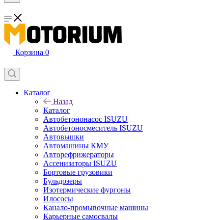
Корзина
0
Каталог
Назад
Каталог
Автобетононасос ISUZU
Автобетоносмеситель ISUZU
Автовышки
Автомашины КМУ
Авторефрижераторы
Ассенизаторы ISUZU
Бортовые грузовики
Бульдозеры
Изотермические фургоны
Илососы
Канало-промывочные машины
Карьерные самосвалы