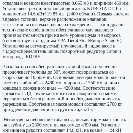
отвалом и ковшом вместимостью 0,065 м3 и шириной 460 мм.
Установлен трехцилиндровый двигатель KUBOTA D1105
мощностью 14,6 кВт/ 19.85 л.с. (2400 об/мин). Прямая система
впрыска топлива, верхнее расположение клапанов,
эффективная система водяного охлаждения — эти и другие
технические особенности обеспечивают ему высокую
производительность при низком уровне шума и выбросов
(соответствует стандартам EPA Tier 4 Final/Europe Stage V).
Установлены регулируемый плунжерный гидронасос и
гидрораспределитель Inline, поворотный редуктор Eaton и
мотор хода EDDIE.
Экскаватор способен разогнаться до 4,3 км/ч и успешно
преодолевает уклоны до 30°, может поворачиваться со
скоростью до 10 об/мин. Основные размеры модели: высота
вместе с кабиной — 2480 мм, ширина —1550 мм, длина с
ковшом в сложенном виде — 4200 мм. Соответственно,
согласно ПДД, техника относится к габаритной и может
перевозиться без ограничений и необходимости получать
разрешения. Собственная масса модели составляет 2700 кг
при удельном давлении на грунт в 26,3 кПа.
Несмотря на небольшие габариты, экскаватор может копать
на глубину до 2800 мм и на высоту до 4390 мм. Усиление
копания на рукояти составляет 14,8 кН, на ковше — 24 кН,