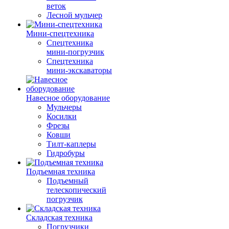
веток
Лесной мульчер
Мини-спецтехника
Спецтехника
мини-погрузчик
Спецтехника
мини-экскаваторы
Навесное оборудование
Мульчеры
Косилки
Фрезы
Ковши
Тилт-каплеры
Гидробуры
Подъемная техника
Подъемный
телескопический
погрузчик
Складская техника
Погрузчики