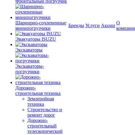
Фронтальный погрузчик
Шарнирно-сочлененные
О
Бренды
Услуги
Акции
минипогрузчики
компани
Эвакуаторы ISUZU
Экскаваторы
Экскаваторы-
погрузчики
Дорожно-
строительная техника
Землеройная
техника
Строительство и
ремонт дорог
Дорожно-
строительный
телескопический