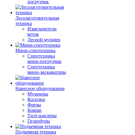
погрузчик
Лесозаготовительная
техника
Измельчители
веток
Лесной мульчер
Мини-спецтехника
Спецтехника
мини-погрузчик
Спецтехника
мини-экскаваторы
Навесное оборудование
Мульчеры
Косилки
Фрезы
Ковши
Тилт-каплеры
Гидробуры
Подъемная техника