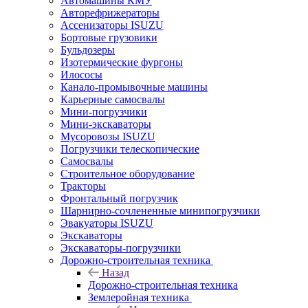
Автомашины КМУ
Авторефрижераторы
Ассенизаторы ISUZU
Бортовые грузовики
Бульдозеры
Изотермические фургоны
Илососы
Канало-промывочные машины
Карьерные самосвалы
Мини-погрузчики
Мини-экскаваторы
Мусоровозы ISUZU
Погрузчики телескопические
Самосвалы
Строительное оборудование
Тракторы
Фронтальный погрузчик
Шарнирно-сочлененные минипогрузчики
Эвакуаторы ISUZU
Экскаваторы
Экскаваторы-погрузчики
Дорожно-строительная техника
Назад
Дорожно-строительная техника
Землеройная техника