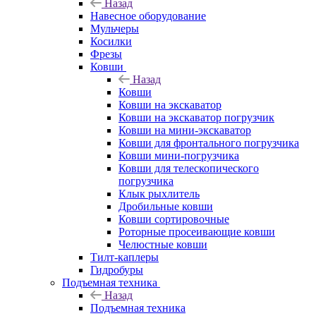
Назад
Навесное оборудование
Мульчеры
Косилки
Фрезы
Ковши
Назад
Ковши
Ковши на экскаватор
Ковши на экскаватор погрузчик
Ковши на мини-экскаватор
Ковши для фронтального погрузчика
Ковши мини-погрузчика
Ковши для телескопического
погрузчика
Клык рыхлитель
Дробильные ковши
Ковши сортировочные
Роторные просеивающие ковши
Челюстные ковши
Тилт-каплеры
Гидробуры
Подъемная техника
Назад
Подъемная техника