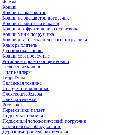
Фрезы
Ковши
Ковши на экскаватор
Ковши на экскаватор погрузчик
Ковши на мини-экскаватор
Ковши для фронтального погрузчика
Ковши мини-погрузчика
Ковши для телескопического погрузчика
Клык рыхлитель
Дробильные ковши
Ковши сортировочные
Роторные просеивающие ковши
Челюстные ковши
Тилт-каплеры
Гидробуры
Складская техника
Погрузчики вилочные
Электроштабелеры
Электротележки
Ричтраки
Перевозчики паллет
Подъемная техника
Подъемный телескопический погрузчик
Строительное оборудование
Дорожно-строительная техника