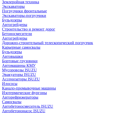
Землеройная техника
Экскаваторы
Погрузчики фронтальные
Экскаваторы-погрузчики
Бульдозеры
Автогрейдеры
Строительство и ремонт дорог
Бетоносмесители
Автогрейдеры
Дорожно-строительный телескопический погрузчик
Карьерные самосвалы
Бульдозеры
Автовышки
Бортовые грузовики
Автомашины КМУ
Мусоровозы ISUZU
Эвакуаторы ISUZU
Ассенизаторы ISUZU
Илососы
Канало-промывочные машины
Изотермические фургоны
Авторефрижераторы
Самосвалы
Автобетоносмеситель ISUZU
Автобетононасос ISUZU