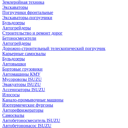
Землеройная техника
Экскаваторы
Погрузчики фронтальные
Экскаваторы-погрузчики
Бульдозеры
Автогрейдеры
Строительство и ремонт дорог
Бетоносмесители
Автогрейдеры
Дорожно-строительный телескопический погрузчик
Карьерные самосвалы
Бульдозеры
Автовышки
Бортовые грузовики
Автомашины КМУ
Мусоровозы ISUZU
Эвакуаторы ISUZU
Ассенизаторы ISUZU
Илососы
Канало-промывочные машины
Изотермические фургоны
Авторефрижераторы
Самосвалы
Автобетоносмеситель ISUZU
Автобетононасос ISUZU