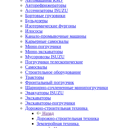
Автомашины КМУ
Авторефрижераторы
Ассенизаторы ISUZU
Бортовые грузовики
Бульдозеры
Изотермические фургоны
Илососы
Канало-промывочные машины
Карьерные самосвалы
Мини-погрузчики
Мини-экскаваторы
Мусоровозы ISUZU
Погрузчики телескопические
Самосвалы
Строительное оборудование
Тракторы
Фронтальный погрузчик
Шарнирно-сочлененные минипогрузчики
Эвакуаторы ISUZU
Экскаваторы
Экскаваторы-погрузчики
Дорожно-строительная техника
Назад
Дорожно-строительная техника
Землеройная техника