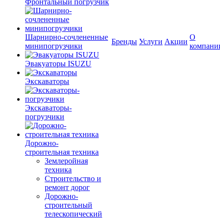
Фронтальный погрузчик
Шарнирно-сочлененные
О
Бренды
Услуги
Акции
минипогрузчики
компани
Эвакуаторы ISUZU
Экскаваторы
Экскаваторы-
погрузчики
Дорожно-
строительная техника
Землеройная
техника
Строительство и
ремонт дорог
Дорожно-
строительный
телескопический