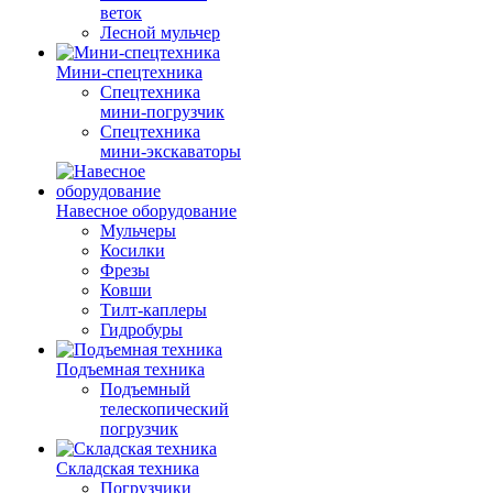
веток
Лесной мульчер
Мини-спецтехника
Спецтехника
мини-погрузчик
Спецтехника
мини-экскаваторы
Навесное оборудование
Мульчеры
Косилки
Фрезы
Ковши
Тилт-каплеры
Гидробуры
Подъемная техника
Подъемный
телескопический
погрузчик
Складская техника
Погрузчики