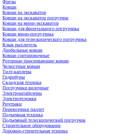
Фрезы
Ковши
Ковши на экскаватор
Ковши на экскаватор погрузчик
Ковши на мини-экскаватор
Ковши для фронтального погрузчика
Ковши мини-погрузчика
Ковши для телескопического погрузчика
Клык рыхлитель
Дробильные ковши
Ковши сортировочные
Роторные просеивающие ковши
Челюстные ковши
Тилт-каплеры
Гидробуры
Складская техника
Погрузчики вилочные
Электроштабелеры
Электротележки
Ричтраки
Перевозчики паллет
Подъемная техника
Подъемный телескопический погрузчик
Строительное оборудование
Дорожно-строительная техника