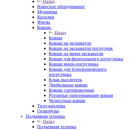
Назад
Навесное оборудование
Мульчеры
Косилки
Фрезы
Ковши
Назад
Ковши
Ковши на экскаватор
Ковши на экскаватор погрузчик
Ковши на мини-экскаватор
Ковши для фронтального погрузчика
Ковши мини-погрузчика
Ковши для телескопического
погрузчика
Клык рыхлитель
Дробильные ковши
Ковши сортировочные
Роторные просеивающие ковши
Челюстные ковши
Тилт-каплеры
Гидробуры
Подъемная техника
Назад
Подъемная техника