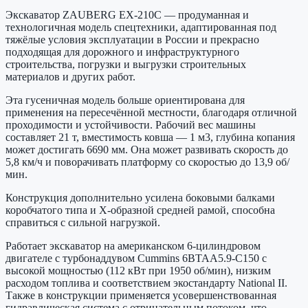
Экскаватор ZAUBERG EX-210C — продуманная и
технологичная модель спецтехники, адаптированная под
тяжёлые условия эксплуатации в России и прекрасно
подходящая для дорожного и инфраструктурного
строительства, погрузки и выгрузки строительных
материалов и других работ.
Эта гусеничная модель больше ориентирована для
применения на пересечённой местности, благодаря отличной
проходимости и устойчивости. Рабочий вес машины
составляет 21 т, вместимость ковша — 1 м3, глубина копания
может достигать 6690 мм. Она может развивать скорость до
5,8 км/ч и поворачивать платформу со скоростью до 13,9 об/
мин.
Конструкция дополнительно усилена боковыми балками
коробчатого типа и Х-образной средней рамой, способна
справиться с сильной нагрузкой.
Работает экскаватор на американском 6-цилиндровом
двигателе с турбонаддувом Cummins 6BTAA5.9-C150 с
высокой мощностью (112 кВт при 1950 об/мин), низким
расходом топлива и соответствием экостандарту National II.
Также в конструкции применяется усовершенствованная
гидравлическая система с отрицательным потоком, что