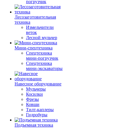
погрузчик
Лесозаготовительная
техника
Измельчители
веток
Лесной мульчер
Мини-спецтехника
Спецтехника
мини-погрузчик
Спецтехника
мини-экскаваторы
Навесное оборудование
Мульчеры
Косилки
Фрезы
Ковши
Тилт-каплеры
Гидробуры
Подъемная техника