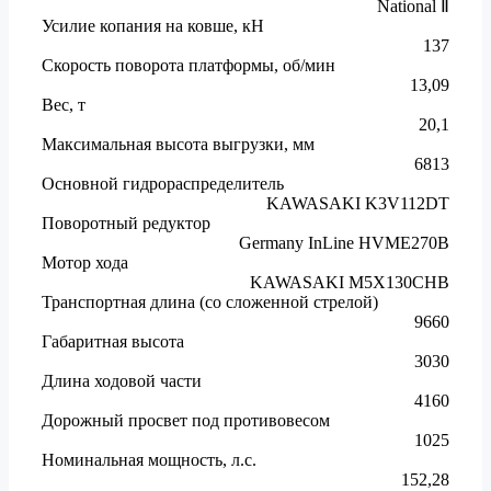
National Ⅱ
Усилие копания на ковше, кН
137
Скорость поворота платформы, об/мин
13,09
Вес, т
20,1
Максимальная высота выгрузки, мм
6813
Основной гидрораспределитель
KAWASAKI K3V112DT
Поворотный редуктор
Germany InLine HVME270B
Мотор хода
KAWASAKI M5X130CHB
Транспортная длина (со сложенной стрелой)
9660
Габаритная высота
3030
Длина ходовой части
4160
Дорожный просвет под противовесом
1025
Номинальная мощность, л.с.
152,28