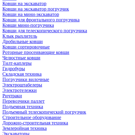
Ковши на экскаватор
Ковши на экскаватор погрузчик
Ковши на мини-экскаватор
Ковши для фронтального погрузчика
Ковши мини-погрузчика
Ковши для телескопического погрузчика
Клык рыхлитель
Дробильные ковши
Ковши сортировочные
Роторные просеивающие ковши
Челюстные ковши
Тилт-каплеры
Гидробуры
Складская техника
Погрузчики вилочные
Электроштабелеры
Электротележки
Ричтраки
Перевозчики паллет
Подъемная техника
Подъемный телескопический погрузчик
Строительное оборудование
Дорожно-строительная техника
Землеройная техника
Экскаваторы