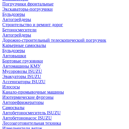
Погрузчики фронтальные
Экскаваторы-погрузчики
Бульдозеры
Автогрейдеры
Строительство и ремонт дорог
Бетоносмесители
Автогрейдеры
Дорожно-строительный телескопический погрузчик
Карьерные самосвалы
Бульдозеры
Автовышки
Бортовые грузовики
Автомашины КМУ
Мусоровозы ISUZU
Эвакуаторы ISUZU
Ассенизаторы ISUZU
Илососы
Канало-промывочные машины
Изотермические фургоны
Авторефрижераторы
Самосвалы
Автобетоносмеситель ISUZU
Автобетононасос ISUZU
Лесозаготовительная техника
Измельчители веток