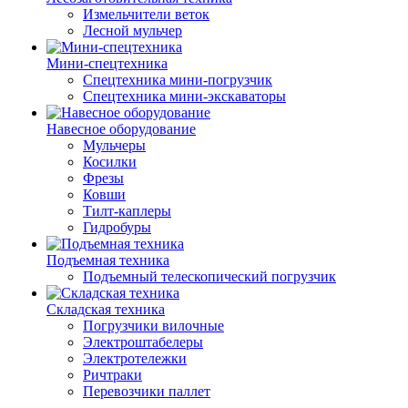
Измельчители веток
Лесной мульчер
Мини-спецтехника
Спецтехника мини-погрузчик
Спецтехника мини-экскаваторы
Навесное оборудование
Мульчеры
Косилки
Фрезы
Ковши
Тилт-каплеры
Гидробуры
Подъемная техника
Подъемный телескопический погрузчик
Складская техника
Погрузчики вилочные
Электроштабелеры
Электротележки
Ричтраки
Перевозчики паллет