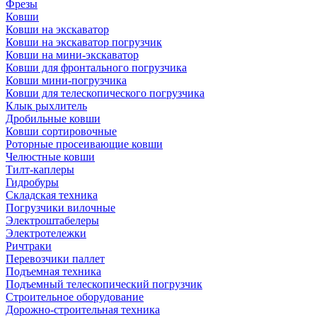
Фрезы
Ковши
Ковши на экскаватор
Ковши на экскаватор погрузчик
Ковши на мини-экскаватор
Ковши для фронтального погрузчика
Ковши мини-погрузчика
Ковши для телескопического погрузчика
Клык рыхлитель
Дробильные ковши
Ковши сортировочные
Роторные просеивающие ковши
Челюстные ковши
Тилт-каплеры
Гидробуры
Складская техника
Погрузчики вилочные
Электроштабелеры
Электротележки
Ричтраки
Перевозчики паллет
Подъемная техника
Подъемный телескопический погрузчик
Строительное оборудование
Дорожно-строительная техника