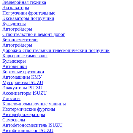
Землеройная техника
Экскаваторы
Погрузчики фронтальные
Экскаваторы-погрузчики
Бульдозеры
Автогрейдеры
Строительство и ремонт дорог
Бетоносмесители
Автогрейдеры
Дорожно-строительный телескопический погрузчик
Карьерные самосвалы
Бульдозеры
Автовышки
Бортовые грузовики
Автомашины КМУ
Мусоровозы ISUZU
Эвакуаторы ISUZU
Ассенизаторы ISUZU
Илососы
Канало-промывочные машины
Изотермические фургоны
Авторефрижераторы
Самосвалы
Автобетоносмеситель ISUZU
Автобетононасос ISUZU