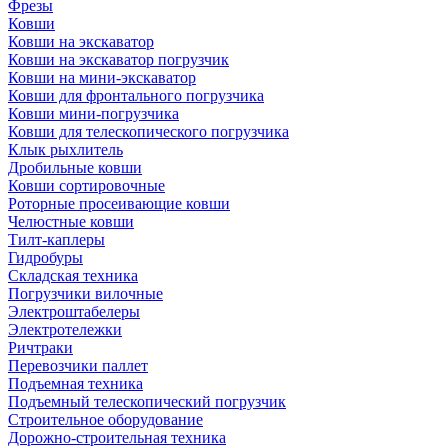
Фрезы
Ковши
Ковши на экскаватор
Ковши на экскаватор погрузчик
Ковши на мини-экскаватор
Ковши для фронтального погрузчика
Ковши мини-погрузчика
Ковши для телескопического погрузчика
Клык рыхлитель
Дробильные ковши
Ковши сортировочные
Роторные просеивающие ковши
Челюстные ковши
Тилт-каплеры
Гидробуры
Складская техника
Погрузчики вилочные
Электроштабелеры
Электротележки
Ричтраки
Перевозчики паллет
Подъемная техника
Подъемный телескопический погрузчик
Строительное оборудование
Дорожно-строительная техника