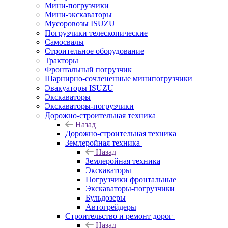
Мини-погрузчики
Мини-экскаваторы
Мусоровозы ISUZU
Погрузчики телескопические
Самосвалы
Строительное оборудование
Тракторы
Фронтальный погрузчик
Шарнирно-сочлененные минипогрузчики
Эвакуаторы ISUZU
Экскаваторы
Экскаваторы-погрузчики
Дорожно-строительная техника
Назад
Дорожно-строительная техника
Землеройная техника
Назад
Землеройная техника
Экскаваторы
Погрузчики фронтальные
Экскаваторы-погрузчики
Бульдозеры
Автогрейдеры
Строительство и ремонт дорог
Назад