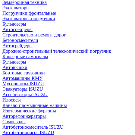
Землеройная техника
Экскаваторы
Погрузчики фронтальные
Экскаваторы-погрузчики
Бульдозеры
Автогрейдеры
Строительство и ремонт дорог
Бетоносмесители
Автогрейдеры
Дорожно-строительный телескопический погрузчик
Карьерные самосвалы
Бульдозеры
Автовышки
Бортовые грузовики
Автомашины КМУ
Мусоровозы ISUZU
Эвакуаторы ISUZU
Ассенизаторы ISUZU
Илососы
Канало-промывочные машины
Изотермические фургоны
Авторефрижераторы
Самосвалы
Автобетоносмеситель ISUZU
Автобетононасос ISUZU