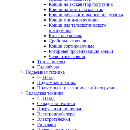
Ковши на экскаватор погрузчик
Ковши на мини-экскаватор
Ковши для фронтального погрузчика
Ковши мини-погрузчика
Ковши для телескопического
погрузчика
Клык рыхлитель
Дробильные ковши
Ковши сортировочные
Роторные просеивающие ковши
Челюстные ковши
Тилт-каплеры
Гидробуры
Подъемная техника
Назад
Подъемная техника
Подъемный телескопический погрузчик
Складская техника
Назад
Складская техника
Погрузчики вилочные
Электроштабелеры
Электротележки
Ричтраки
Перевозчики паллет