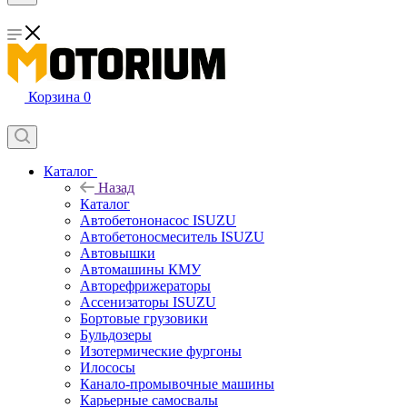
Корзина
0
Каталог
Назад
Каталог
Автобетононасос ISUZU
Автобетоносмеситель ISUZU
Автовышки
Автомашины КМУ
Авторефрижераторы
Ассенизаторы ISUZU
Бортовые грузовики
Бульдозеры
Изотермические фургоны
Илососы
Канало-промывочные машины
Карьерные самосвалы