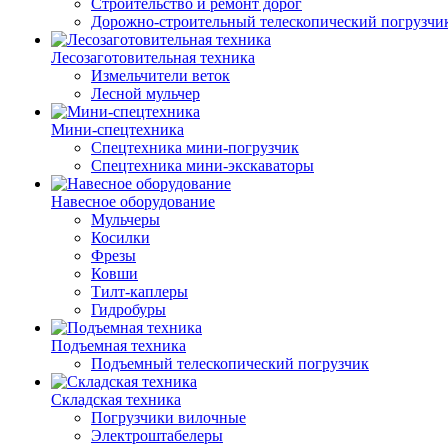
Строительство и ремонт дорог
Дорожно-строительный телескопический погрузчи
Лесозаготовительная техника
Измельчители веток
Лесной мульчер
Мини-спецтехника
Спецтехника мини-погрузчик
Спецтехника мини-экскаваторы
Навесное оборудование
Мульчеры
Косилки
Фрезы
Ковши
Тилт-каплеры
Гидробуры
Подъемная техника
Подъемный телескопический погрузчик
Складская техника
Погрузчики вилочные
Электроштабелеры