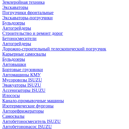
Землеройная техника
Экскаваторы
Погрузчики фронтальные
Экскаваторы-погрузчики
Бульдозеры
Автогрейдеры
Строительство и ремонт дорог
Бетоносмесители
Автогрейдеры
Дорожно-строительный телескопический погрузчик
Карьерные самосвалы
Бульдозеры
Автовышки
Бортовые грузовики
Автомашины КМУ
Мусоровозы ISUZU
Эвакуаторы ISUZU
Ассенизаторы ISUZU
Илососы
Канало-промывочные машины
Изотермические фургоны
Авторефрижераторы
Самосвалы
Автобетоносмеситель ISUZU
Автобетононасос ISUZU