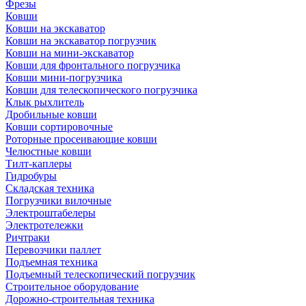
Фрезы
Ковши
Ковши на экскаватор
Ковши на экскаватор погрузчик
Ковши на мини-экскаватор
Ковши для фронтального погрузчика
Ковши мини-погрузчика
Ковши для телескопического погрузчика
Клык рыхлитель
Дробильные ковши
Ковши сортировочные
Роторные просеивающие ковши
Челюстные ковши
Тилт-каплеры
Гидробуры
Складская техника
Погрузчики вилочные
Электроштабелеры
Электротележки
Ричтраки
Перевозчики паллет
Подъемная техника
Подъемный телескопический погрузчик
Строительное оборудование
Дорожно-строительная техника