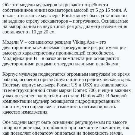
Обе эти модели мульчеров закрывают потребности
собственников миниэкскаваторов массой от 5 до 15 тонн. А
также, эти лесные мульчеры Forster могут быть установлены
на заднюю стрелу экскаваторов – погрузчиков. Оснащаемые
на выбор одним из двух типов резцов, диаметр измельчения
составляет от 10 до 20 см.
Модели V – оснащаются резцами Viking Axe – это
двусторонние затачиваемые фрезерующие резцы, имеющие
высокую характеристику проникающей способности.
Модификации B – в базовой комплектации оснащаются
двусторонними резцами с твердосплавными напайками.
Корпус мульчера подвергается огромным нагрузкам во время
работы, особенно при эксплуатации на средних экскаваторах.
Поэтому корпус мульчера Forster US и USX изготавливается
из конструкционной стали марки Domex 700, и еще в важных
узлах он усилен элементами из стали Hardox 400. В базовой
комплектации мульчер оснащается гидрофицированным
капотом, что определяет возможность оптимизировать
качество измельчения.
Обе модели могут быть оснащены регулируемым по высоте
опорным роликом, что полезно при расчистке «начисто», так
как позволяет оператору опираться на поверхность земли.