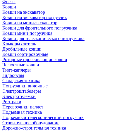
Фрезы
Ковши
Ковши на экскаватор
Ковши на экскаватор погрузчик
Ковши на мини-экскаватор
Ковши для фронтального погрузчика
Ковши мини-погрузчика
Ковши для телескопического погрузчика
Клык рыхлитель
Дробильные ковши
Ковши сортировочные
Роторные просеивающие ковши
Челюстные ковши
Тилт-каплеры
Гидробуры
Складская техника
Погрузчики вилочные
Электроштабелеры
Электротележки
Ричтраки
Перевозчики паллет
Подъемная техника
Подъемный телескопический погрузчик
Строительное оборудование
Дорожно-строительная техника