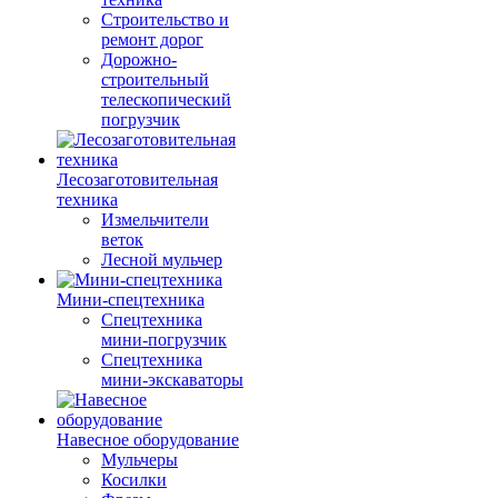
Строительство и
ремонт дорог
Дорожно-
строительный
телескопический
погрузчик
Лесозаготовительная
техника
Измельчители
веток
Лесной мульчер
Мини-спецтехника
Спецтехника
мини-погрузчик
Спецтехника
мини-экскаваторы
Навесное оборудование
Мульчеры
Косилки