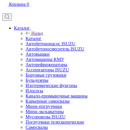
Корзина
0
Каталог
Назад
Каталог
Автобетононасос ISUZU
Автобетоносмеситель ISUZU
Автовышки
Автомашины КМУ
Авторефрижераторы
Ассенизаторы ISUZU
Бортовые грузовики
Бульдозеры
Изотермические фургоны
Илососы
Канало-промывочные машины
Карьерные самосвалы
Мини-погрузчики
Мини-экскаваторы
Мусоровозы ISUZU
Погрузчики телескопические
Самосвалы