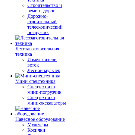
Строительство и
ремонт дорог
Дорожно-
строительный
телескопический
погрузчик
Лесозаготовительная
техника
Измельчители
веток
Лесной мульчер
Мини-спецтехника
Спецтехника
мини-погрузчик
Спецтехника
мини-экскаваторы
Навесное оборудование
Мульчеры
Косилки