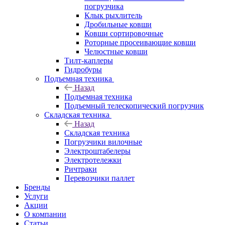
погрузчика
Клык рыхлитель
Дробильные ковши
Ковши сортировочные
Роторные просеивающие ковши
Челюстные ковши
Тилт-каплеры
Гидробуры
Подъемная техника
Назад
Подъемная техника
Подъемный телескопический погрузчик
Складская техника
Назад
Складская техника
Погрузчики вилочные
Электроштабелеры
Электротележки
Ричтраки
Перевозчики паллет
Бренды
Услуги
Акции
О компании
Статьи