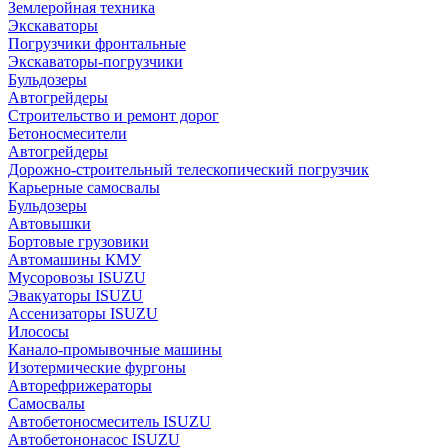
Землеройная техника
Экскаваторы
Погрузчики фронтальные
Экскаваторы-погрузчики
Бульдозеры
Автогрейдеры
Строительство и ремонт дорог
Бетоносмесители
Автогрейдеры
Дорожно-строительный телескопический погрузчик
Карьерные самосвалы
Бульдозеры
Автовышки
Бортовые грузовики
Автомашины КМУ
Мусоровозы ISUZU
Эвакуаторы ISUZU
Ассенизаторы ISUZU
Илососы
Канало-промывочные машины
Изотермические фургоны
Авторефрижераторы
Самосвалы
Автобетоносмеситель ISUZU
Автобетононасос ISUZU