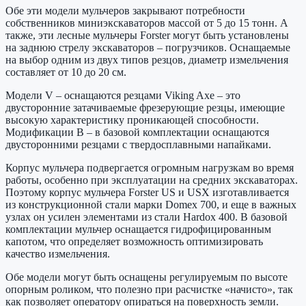
Обе эти модели мульчеров закрывают потребности
собственников миниэкскаваторов массой от 5 до 15 тонн. А
также, эти лесные мульчеры Forster могут быть установлены
на заднюю стрелу экскаваторов – погрузчиков. Оснащаемые
на выбор одним из двух типов резцов, диаметр измельчения
составляет от 10 до 20 см.
Модели V – оснащаются резцами Viking Axe – это
двусторонние затачиваемые фрезерующие резцы, имеющие
высокую характеристику проникающей способности.
Модификации B – в базовой комплектации оснащаются
двусторонними резцами с твердосплавными напайками.
Корпус мульчера подвергается огромным нагрузкам во время
работы, особенно при эксплуатации на средних экскаваторах.
Поэтому корпус мульчера Forster US и USX изготавливается
из конструкционной стали марки Domex 700, и еще в важных
узлах он усилен элементами из стали Hardox 400. В базовой
комплектации мульчер оснащается гидрофицированным
капотом, что определяет возможность оптимизировать
качество измельчения.
Обе модели могут быть оснащены регулируемым по высоте
опорным роликом, что полезно при расчистке «начисто», так
как позволяет оператору опираться на поверхность земли.