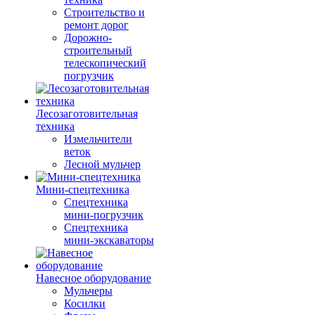
Строительство и
ремонт дорог
Дорожно-
строительный
телескопический
погрузчик
Лесозаготовительная
техника
Измельчители
веток
Лесной мульчер
Мини-спецтехника
Спецтехника
мини-погрузчик
Спецтехника
мини-экскаваторы
Навесное оборудование
Мульчеры
Косилки