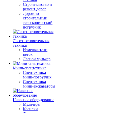
Строительство и
ремонт дорог
Дорожно-
строительный
телескопический
погрузчик
Лесозаготовительная
техника
Измельчители
веток
Лесной мульчер
Мини-спецтехника
Спецтехника
мини-погрузчик
Спецтехника
мини-экскаваторы
Навесное оборудование
Мульчеры
Косилки