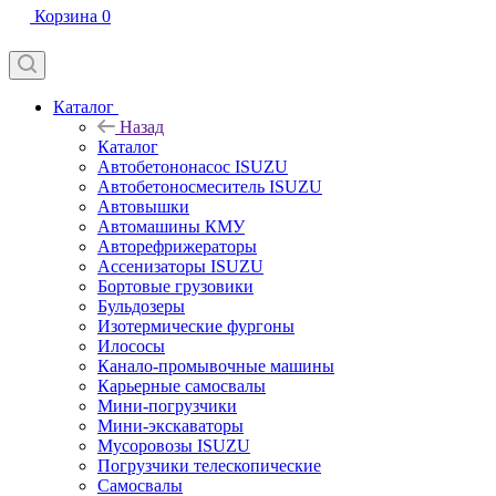
Корзина
0
Каталог
Назад
Каталог
Автобетононасос ISUZU
Автобетоносмеситель ISUZU
Автовышки
Автомашины КМУ
Авторефрижераторы
Ассенизаторы ISUZU
Бортовые грузовики
Бульдозеры
Изотермические фургоны
Илососы
Канало-промывочные машины
Карьерные самосвалы
Мини-погрузчики
Мини-экскаваторы
Мусоровозы ISUZU
Погрузчики телескопические
Самосвалы