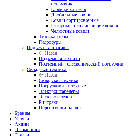
погрузчика
Клык рыхлитель
Дробильные ковши
Ковши сортировочные
Роторные просеивающие ковши
Челюстные ковши
Тилт-каплеры
Гидробуры
Подъемная техника
Назад
Подъемная техника
Подъемный телескопический погрузчик
Складская техника
Назад
Складская техника
Погрузчики вилочные
Электроштабелеры
Электротележки
Ричтраки
Перевозчики паллет
Бренды
Услуги
Акции
О компании
Статьи