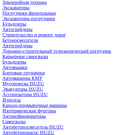
Землеройная техника
Экскаваторы
Погрузчики фронтальные
Экскаваторы-погрузчики
Бульдозеры
Автогрейдеры
Строительство и ремонт дорог
Бетоносмесители
Автогрейдеры
Дорожно-строительный телескопический погрузчик
Карьерные самосвалы
Бульдозеры
Автовышки
Бортовые грузовики
Автомашины КМУ
Мусоровозы ISUZU
Эвакуаторы ISUZU
Ассенизаторы ISUZU
Илососы
Канало-промывочные машины
Изотермические фургоны
Авторефрижераторы
Самосвалы
Автобетоносмеситель ISUZU
Автобетононасос ISUZU