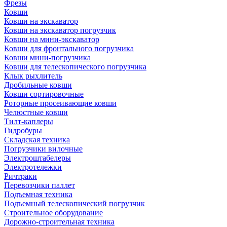
Фрезы
Ковши
Ковши на экскаватор
Ковши на экскаватор погрузчик
Ковши на мини-экскаватор
Ковши для фронтального погрузчика
Ковши мини-погрузчика
Ковши для телескопического погрузчика
Клык рыхлитель
Дробильные ковши
Ковши сортировочные
Роторные просеивающие ковши
Челюстные ковши
Тилт-каплеры
Гидробуры
Складская техника
Погрузчики вилочные
Электроштабелеры
Электротележки
Ричтраки
Перевозчики паллет
Подъемная техника
Подъемный телескопический погрузчик
Строительное оборудование
Дорожно-строительная техника