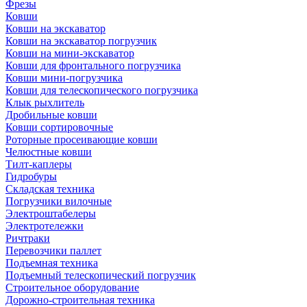
Фрезы
Ковши
Ковши на экскаватор
Ковши на экскаватор погрузчик
Ковши на мини-экскаватор
Ковши для фронтального погрузчика
Ковши мини-погрузчика
Ковши для телескопического погрузчика
Клык рыхлитель
Дробильные ковши
Ковши сортировочные
Роторные просеивающие ковши
Челюстные ковши
Тилт-каплеры
Гидробуры
Складская техника
Погрузчики вилочные
Электроштабелеры
Электротележки
Ричтраки
Перевозчики паллет
Подъемная техника
Подъемный телескопический погрузчик
Строительное оборудование
Дорожно-строительная техника