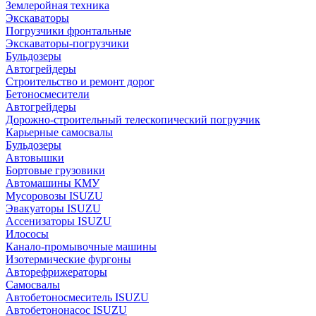
Землеройная техника
Экскаваторы
Погрузчики фронтальные
Экскаваторы-погрузчики
Бульдозеры
Автогрейдеры
Строительство и ремонт дорог
Бетоносмесители
Автогрейдеры
Дорожно-строительный телескопический погрузчик
Карьерные самосвалы
Бульдозеры
Автовышки
Бортовые грузовики
Автомашины КМУ
Мусоровозы ISUZU
Эвакуаторы ISUZU
Ассенизаторы ISUZU
Илососы
Канало-промывочные машины
Изотермические фургоны
Авторефрижераторы
Самосвалы
Автобетоносмеситель ISUZU
Автобетононасос ISUZU