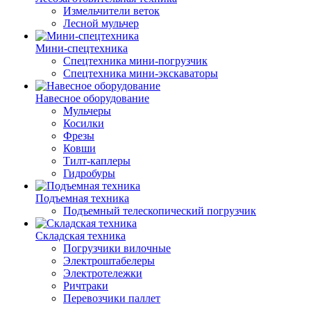
Измельчители веток
Лесной мульчер
Мини-спецтехника
Спецтехника мини-погрузчик
Спецтехника мини-экскаваторы
Навесное оборудование
Мульчеры
Косилки
Фрезы
Ковши
Тилт-каплеры
Гидробуры
Подъемная техника
Подъемный телескопический погрузчик
Складская техника
Погрузчики вилочные
Электроштабелеры
Электротележки
Ричтраки
Перевозчики паллет