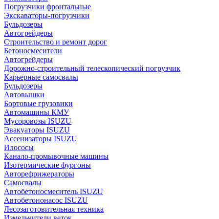
Погрузчики фронтальные
Экскаваторы-погрузчики
Бульдозеры
Автогрейдеры
Строительство и ремонт дорог
Бетоносмесители
Автогрейдеры
Дорожно-строительный телескопический погрузчик
Карьерные самосвалы
Бульдозеры
Автовышки
Бортовые грузовики
Автомашины КМУ
Мусоровозы ISUZU
Эвакуаторы ISUZU
Ассенизаторы ISUZU
Илососы
Канало-промывочные машины
Изотермические фургоны
Авторефрижераторы
Самосвалы
Автобетоносмеситель ISUZU
Автобетононасос ISUZU
Лесозаготовительная техника
Измельчители веток