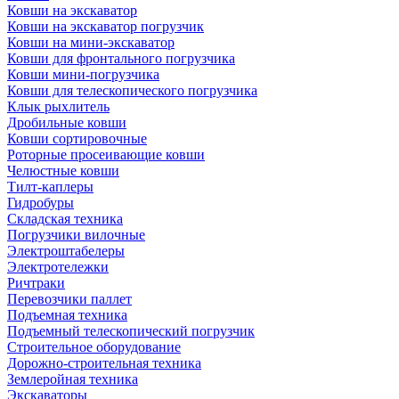
Ковши на экскаватор
Ковши на экскаватор погрузчик
Ковши на мини-экскаватор
Ковши для фронтального погрузчика
Ковши мини-погрузчика
Ковши для телескопического погрузчика
Клык рыхлитель
Дробильные ковши
Ковши сортировочные
Роторные просеивающие ковши
Челюстные ковши
Тилт-каплеры
Гидробуры
Складская техника
Погрузчики вилочные
Электроштабелеры
Электротележки
Ричтраки
Перевозчики паллет
Подъемная техника
Подъемный телескопический погрузчик
Строительное оборудование
Дорожно-строительная техника
Землеройная техника
Экскаваторы