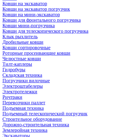
Ковши на экскаватор
Ковши на экскаватор погрузчик
Ковши на мини-экскаватор
Ковши для фронтального погрузчика
Ковши мини-погрузчика
Ковши для телескопического погрузчика
Клык рыхлитель
Дробильные ковши
Ковши сортировочные
Роторные просеивающие ковши
Челюстные ковши
Тилт-каплеры
Гидробуры
Складская техника
Погрузчики вилочные
Электроштабелеры
Электротележки
Ричтраки
Перевозчики паллет
Подъемная техника
Подъемный телескопический погрузчик
Строительное оборудование
Дорожно-строительная техника
Землеройная техника
Экскаваторы