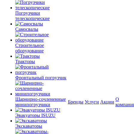
Погрузчики
телескопические
Самосвалы
Строительное
оборудование
Тракторы
Фронтальный погрузчик
Шарнирно-сочлененные
О
Бренды
Услуги
Акции
минипогрузчики
компани
Эвакуаторы ISUZU
Экскаваторы