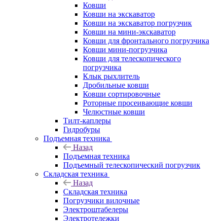
Ковши
Ковши на экскаватор
Ковши на экскаватор погрузчик
Ковши на мини-экскаватор
Ковши для фронтального погрузчика
Ковши мини-погрузчика
Ковши для телескопического
погрузчика
Клык рыхлитель
Дробильные ковши
Ковши сортировочные
Роторные просеивающие ковши
Челюстные ковши
Тилт-каплеры
Гидробуры
Подъемная техника
Назад
Подъемная техника
Подъемный телескопический погрузчик
Складская техника
Назад
Складская техника
Погрузчики вилочные
Электроштабелеры
Электротележки