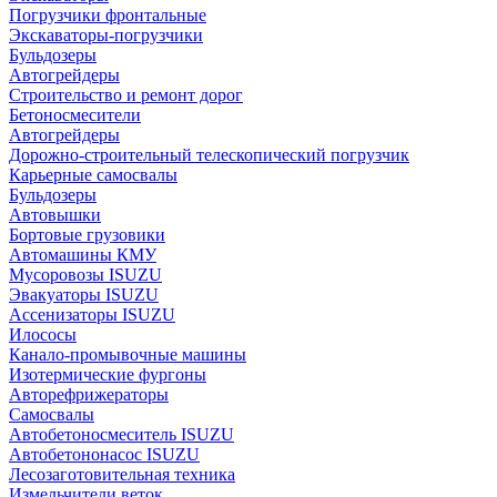
Погрузчики фронтальные
Экскаваторы-погрузчики
Бульдозеры
Автогрейдеры
Строительство и ремонт дорог
Бетоносмесители
Автогрейдеры
Дорожно-строительный телескопический погрузчик
Карьерные самосвалы
Бульдозеры
Автовышки
Бортовые грузовики
Автомашины КМУ
Мусоровозы ISUZU
Эвакуаторы ISUZU
Ассенизаторы ISUZU
Илососы
Канало-промывочные машины
Изотермические фургоны
Авторефрижераторы
Самосвалы
Автобетоносмеситель ISUZU
Автобетононасос ISUZU
Лесозаготовительная техника
Измельчители веток