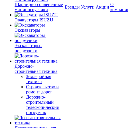
Шарнирно-сочлененные
О
Бренды
Услуги
Акции
минипогрузчики
компани
Эвакуаторы ISUZU
Экскаваторы
Экскаваторы-
погрузчики
Дорожно-
строительная техника
Землеройная
техника
Строительство и
ремонт дорог
Дорожно-
строительный
телескопический
погрузчик
Лесозаготовительная