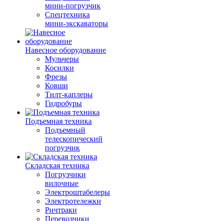
мини-погрузчик
Спецтехника
мини-экскаваторы
Навесное оборудование
Мульчеры
Косилки
Фрезы
Ковши
Тилт-каплеры
Гидробуры
Подъемная техника
Подъемный
телескопический
погрузчик
Складская техника
Погрузчики
вилочные
Электроштабелеры
Электротележки
Ричтраки
Перевозчики