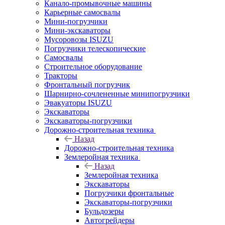
Канало-промывочные машины
Карьерные самосвалы
Мини-погрузчики
Мини-экскаваторы
Мусоровозы ISUZU
Погрузчики телескопические
Самосвалы
Строительное оборудование
Тракторы
Фронтальный погрузчик
Шарнирно-сочлененные минипогрузчики
Эвакуаторы ISUZU
Экскаваторы
Экскаваторы-погрузчики
Дорожно-строительная техника
Назад
Дорожно-строительная техника
Землеройная техника
Назад
Землеройная техника
Экскаваторы
Погрузчики фронтальные
Экскаваторы-погрузчики
Бульдозеры
Автогрейдеры