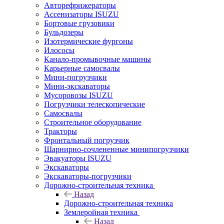
Авторефрижераторы
Ассенизаторы ISUZU
Бортовые грузовики
Бульдозеры
Изотермические фургоны
Илососы
Канало-промывочные машины
Карьерные самосвалы
Мини-погрузчики
Мини-экскаваторы
Мусоровозы ISUZU
Погрузчики телескопические
Самосвалы
Строительное оборудование
Тракторы
Фронтальный погрузчик
Шарнирно-сочлененные минипогрузчики
Эвакуаторы ISUZU
Экскаваторы
Экскаваторы-погрузчики
Дорожно-строительная техника
Назад
Дорожно-строительная техника
Землеройная техника
Назад