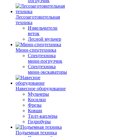
погрузчик
Лесозаготовительная
техника
Измельчители
веток
Лесной мульчер
Мини-спецтехника
Спецтехника
мини-погрузчик
Спецтехника
мини-экскаваторы
Навесное оборудование
Мульчеры
Косилки
Фрезы
Ковши
Тилт-каплеры
Гидробуры
Подъемная техника