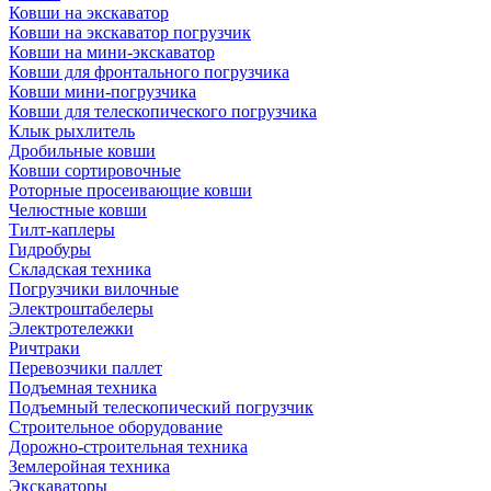
Ковши на экскаватор
Ковши на экскаватор погрузчик
Ковши на мини-экскаватор
Ковши для фронтального погрузчика
Ковши мини-погрузчика
Ковши для телескопического погрузчика
Клык рыхлитель
Дробильные ковши
Ковши сортировочные
Роторные просеивающие ковши
Челюстные ковши
Тилт-каплеры
Гидробуры
Складская техника
Погрузчики вилочные
Электроштабелеры
Электротележки
Ричтраки
Перевозчики паллет
Подъемная техника
Подъемный телескопический погрузчик
Строительное оборудование
Дорожно-строительная техника
Землеройная техника
Экскаваторы