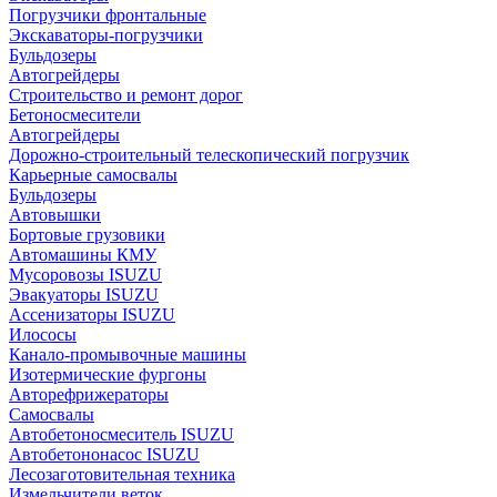
Погрузчики фронтальные
Экскаваторы-погрузчики
Бульдозеры
Автогрейдеры
Строительство и ремонт дорог
Бетоносмесители
Автогрейдеры
Дорожно-строительный телескопический погрузчик
Карьерные самосвалы
Бульдозеры
Автовышки
Бортовые грузовики
Автомашины КМУ
Мусоровозы ISUZU
Эвакуаторы ISUZU
Ассенизаторы ISUZU
Илососы
Канало-промывочные машины
Изотермические фургоны
Авторефрижераторы
Самосвалы
Автобетоносмеситель ISUZU
Автобетононасос ISUZU
Лесозаготовительная техника
Измельчители веток