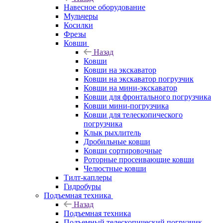
Навесное оборудование
Мульчеры
Косилки
Фрезы
Ковши
Назад
Ковши
Ковши на экскаватор
Ковши на экскаватор погрузчик
Ковши на мини-экскаватор
Ковши для фронтального погрузчика
Ковши мини-погрузчика
Ковши для телескопического
погрузчика
Клык рыхлитель
Дробильные ковши
Ковши сортировочные
Роторные просеивающие ковши
Челюстные ковши
Тилт-каплеры
Гидробуры
Подъемная техника
Назад
Подъемная техника
Подъемный телескопический погрузчик