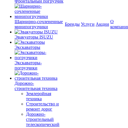
Фронтальный погрузчик
Шарнирно-сочлененные
О
Бренды
Услуги
Акции
минипогрузчики
компани
Эвакуаторы ISUZU
Экскаваторы
Экскаваторы-
погрузчики
Дорожно-
строительная техника
Землеройная
техника
Строительство и
ремонт дорог
Дорожно-
строительный
телескопический