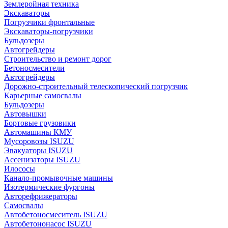
Землеройная техника
Экскаваторы
Погрузчики фронтальные
Экскаваторы-погрузчики
Бульдозеры
Автогрейдеры
Строительство и ремонт дорог
Бетоносмесители
Автогрейдеры
Дорожно-строительный телескопический погрузчик
Карьерные самосвалы
Бульдозеры
Автовышки
Бортовые грузовики
Автомашины КМУ
Мусоровозы ISUZU
Эвакуаторы ISUZU
Ассенизаторы ISUZU
Илососы
Канало-промывочные машины
Изотермические фургоны
Авторефрижераторы
Самосвалы
Автобетоносмеситель ISUZU
Автобетононасос ISUZU