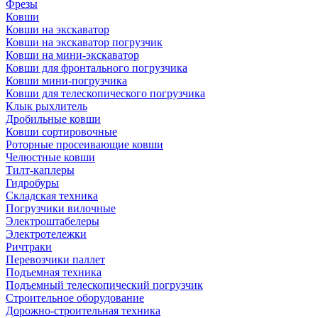
Фрезы
Ковши
Ковши на экскаватор
Ковши на экскаватор погрузчик
Ковши на мини-экскаватор
Ковши для фронтального погрузчика
Ковши мини-погрузчика
Ковши для телескопического погрузчика
Клык рыхлитель
Дробильные ковши
Ковши сортировочные
Роторные просеивающие ковши
Челюстные ковши
Тилт-каплеры
Гидробуры
Складская техника
Погрузчики вилочные
Электроштабелеры
Электротележки
Ричтраки
Перевозчики паллет
Подъемная техника
Подъемный телескопический погрузчик
Строительное оборудование
Дорожно-строительная техника