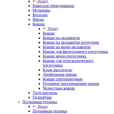
Назад
Навесное оборудование
Мульчеры
Косилки
Фрезы
Ковши
Назад
Ковши
Ковши на экскаватор
Ковши на экскаватор погрузчик
Ковши на мини-экскаватор
Ковши для фронтального погрузчика
Ковши мини-погрузчика
Ковши для телескопического
погрузчика
Клык рыхлитель
Дробильные ковши
Ковши сортировочные
Роторные просеивающие ковши
Челюстные ковши
Тилт-каплеры
Гидробуры
Подъемная техника
Назад
Подъемная техника