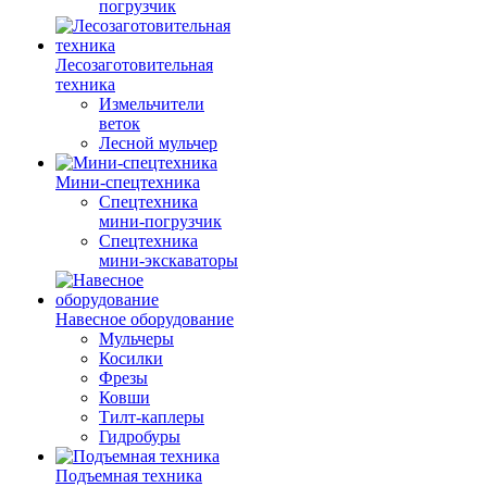
погрузчик
Лесозаготовительная
техника
Измельчители
веток
Лесной мульчер
Мини-спецтехника
Спецтехника
мини-погрузчик
Спецтехника
мини-экскаваторы
Навесное оборудование
Мульчеры
Косилки
Фрезы
Ковши
Тилт-каплеры
Гидробуры
Подъемная техника