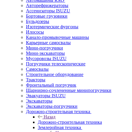
Автомашины КМУ
Авторефрижераторы
Ассенизаторы ISUZU
Бортовые грузовики
Бульдозеры
Изотермические фургоны
Илососы
Канало-промывочные машины
Карьерные самосвалы
Мини-погрузчики
Мини-экскаваторы
Мусоровозы ISUZU
Погрузчики телескопические
Самосвалы
Строительное оборудование
Тракторы
Фронтальный погрузчик
Шарнирно-сочлененные минипогрузчики
Эвакуаторы ISUZU
Экскаваторы
Экскаваторы-погрузчики
Дорожно-строительная техника
Назад
Дорожно-строительная техника
Землеройная техника