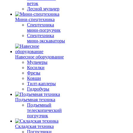
веток
Лесной мульчер
Мини-спецтехника
Спецтехника
мини-погрузчик
Спецтехника
мини-экскаваторы
Навесное оборудование
Мульчеры
Косилки
Фрезы
Ковши
Тилт-каплеры
Гидробуры
Подъемная техника
Подъемный
телескопический
погрузчик
Складская техника
Погрузчики