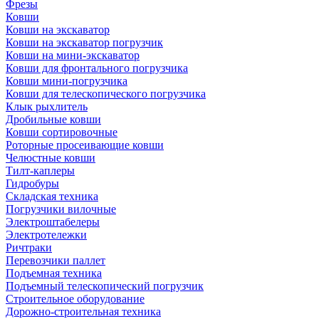
Фрезы
Ковши
Ковши на экскаватор
Ковши на экскаватор погрузчик
Ковши на мини-экскаватор
Ковши для фронтального погрузчика
Ковши мини-погрузчика
Ковши для телескопического погрузчика
Клык рыхлитель
Дробильные ковши
Ковши сортировочные
Роторные просеивающие ковши
Челюстные ковши
Тилт-каплеры
Гидробуры
Складская техника
Погрузчики вилочные
Электроштабелеры
Электротележки
Ричтраки
Перевозчики паллет
Подъемная техника
Подъемный телескопический погрузчик
Строительное оборудование
Дорожно-строительная техника