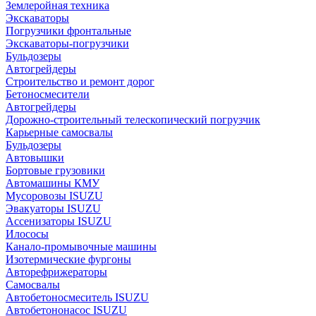
Землеройная техника
Экскаваторы
Погрузчики фронтальные
Экскаваторы-погрузчики
Бульдозеры
Автогрейдеры
Строительство и ремонт дорог
Бетоносмесители
Автогрейдеры
Дорожно-строительный телескопический погрузчик
Карьерные самосвалы
Бульдозеры
Автовышки
Бортовые грузовики
Автомашины КМУ
Мусоровозы ISUZU
Эвакуаторы ISUZU
Ассенизаторы ISUZU
Илососы
Канало-промывочные машины
Изотермические фургоны
Авторефрижераторы
Самосвалы
Автобетоносмеситель ISUZU
Автобетононасос ISUZU