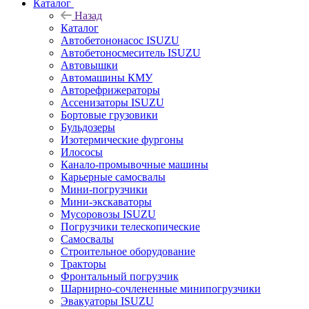
Каталог
Назад
Каталог
Автобетононасос ISUZU
Автобетоносмеситель ISUZU
Автовышки
Автомашины КМУ
Авторефрижераторы
Ассенизаторы ISUZU
Бортовые грузовики
Бульдозеры
Изотермические фургоны
Илососы
Канало-промывочные машины
Карьерные самосвалы
Мини-погрузчики
Мини-экскаваторы
Мусоровозы ISUZU
Погрузчики телескопические
Самосвалы
Строительное оборудование
Тракторы
Фронтальный погрузчик
Шарнирно-сочлененные минипогрузчики
Эвакуаторы ISUZU