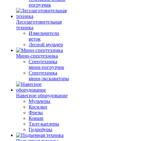
погрузчик
Лесозаготовительная
техника
Измельчители
веток
Лесной мульчер
Мини-спецтехника
Спецтехника
мини-погрузчик
Спецтехника
мини-экскаваторы
Навесное оборудование
Мульчеры
Косилки
Фрезы
Ковши
Тилт-каплеры
Гидробуры
Подъемная техника