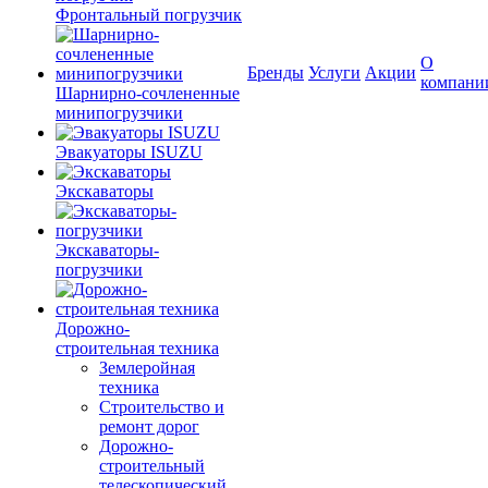
Фронтальный погрузчик
О
Бренды
Услуги
Акции
компани
Шарнирно-сочлененные
минипогрузчики
Эвакуаторы ISUZU
Экскаваторы
Экскаваторы-
погрузчики
Дорожно-
строительная техника
Землеройная
техника
Строительство и
ремонт дорог
Дорожно-
строительный
телескопический