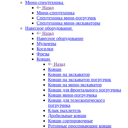
Мини-спецтехника
Назад
Мини-спецтехника
Спецтехника мини-погрузчик
Спецтехника мини-экскаваторы
Навесное оборудование
Назад
Навесное оборудование
Мульчеры
Косилки
Фрезы
Ковши
Назад
Ковши
Ковши на экскаватор
Ковши на экскаватор погрузчик
Ковши на мини-экскаватор
Ковши для фронтального погрузчика
Ковши мини-погрузчика
Ковши для телескопического
погрузчика
Клык рыхлитель
Дробильные ковши
Ковши сортировочные
Роторные просеивающие ковши