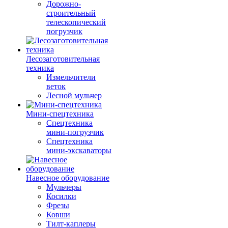
Дорожно-
строительный
телескопический
погрузчик
Лесозаготовительная
техника
Измельчители
веток
Лесной мульчер
Мини-спецтехника
Спецтехника
мини-погрузчик
Спецтехника
мини-экскаваторы
Навесное оборудование
Мульчеры
Косилки
Фрезы
Ковши
Тилт-каплеры