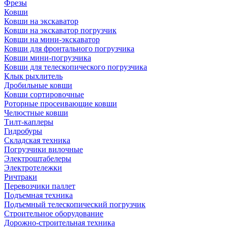
Фрезы
Ковши
Ковши на экскаватор
Ковши на экскаватор погрузчик
Ковши на мини-экскаватор
Ковши для фронтального погрузчика
Ковши мини-погрузчика
Ковши для телескопического погрузчика
Клык рыхлитель
Дробильные ковши
Ковши сортировочные
Роторные просеивающие ковши
Челюстные ковши
Тилт-каплеры
Гидробуры
Складская техника
Погрузчики вилочные
Электроштабелеры
Электротележки
Ричтраки
Перевозчики паллет
Подъемная техника
Подъемный телескопический погрузчик
Строительное оборудование
Дорожно-строительная техника