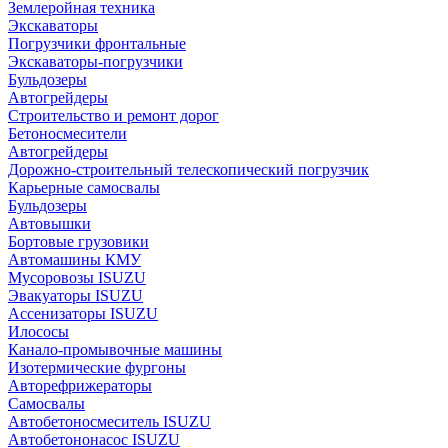
Землеройная техника
Экскаваторы
Погрузчики фронтальные
Экскаваторы-погрузчики
Бульдозеры
Автогрейдеры
Строительство и ремонт дорог
Бетоносмесители
Автогрейдеры
Дорожно-строительный телескопический погрузчик
Карьерные самосвалы
Бульдозеры
Автовышки
Бортовые грузовики
Автомашины КМУ
Мусоровозы ISUZU
Эвакуаторы ISUZU
Ассенизаторы ISUZU
Илососы
Канало-промывочные машины
Изотермические фургоны
Авторефрижераторы
Самосвалы
Автобетоносмеситель ISUZU
Автобетононасос ISUZU