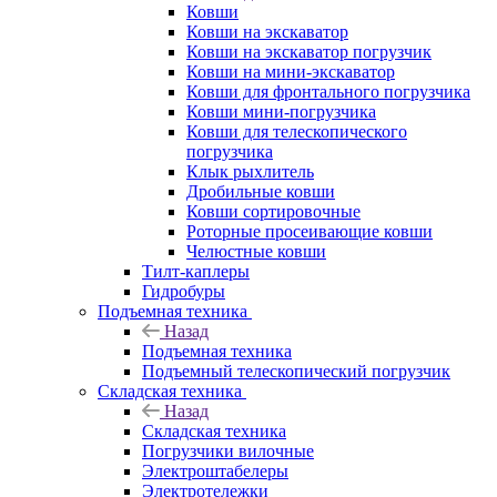
Ковши
Ковши на экскаватор
Ковши на экскаватор погрузчик
Ковши на мини-экскаватор
Ковши для фронтального погрузчика
Ковши мини-погрузчика
Ковши для телескопического
погрузчика
Клык рыхлитель
Дробильные ковши
Ковши сортировочные
Роторные просеивающие ковши
Челюстные ковши
Тилт-каплеры
Гидробуры
Подъемная техника
Назад
Подъемная техника
Подъемный телескопический погрузчик
Складская техника
Назад
Складская техника
Погрузчики вилочные
Электроштабелеры
Электротележки