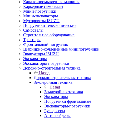
Канало-промывочные машины
Карьерные самосвалы
Мини-погрузчики
Мини-экскаваторы
Мусоровозы ISUZU
Погрузчики телескопические
Самосвалы
Строительное оборудование
Тракторы
Фронтальный погрузчик
Шарнирно-сочлененные минипогрузчики
Эвакуаторы ISUZU
Экскаваторы
Экскаваторы-погрузчики
Дорожно-строительная техника
Назад
Дорожно-строительная техника
Землеройная техника
Назад
Землеройная техника
Экскаваторы
Погрузчики фронтальные
Экскаваторы-погрузчики
Бульдозеры
Автогрейдеры