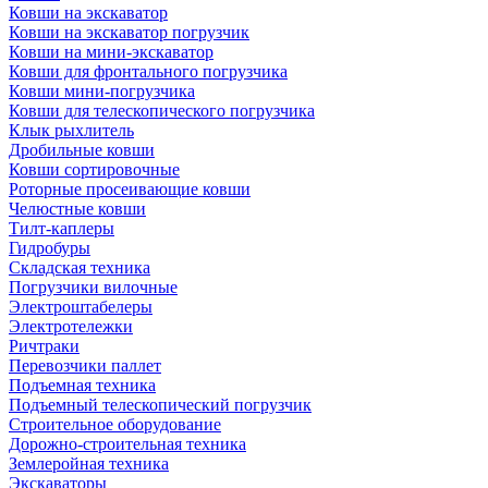
Ковши на экскаватор
Ковши на экскаватор погрузчик
Ковши на мини-экскаватор
Ковши для фронтального погрузчика
Ковши мини-погрузчика
Ковши для телескопического погрузчика
Клык рыхлитель
Дробильные ковши
Ковши сортировочные
Роторные просеивающие ковши
Челюстные ковши
Тилт-каплеры
Гидробуры
Складская техника
Погрузчики вилочные
Электроштабелеры
Электротележки
Ричтраки
Перевозчики паллет
Подъемная техника
Подъемный телескопический погрузчик
Строительное оборудование
Дорожно-строительная техника
Землеройная техника
Экскаваторы