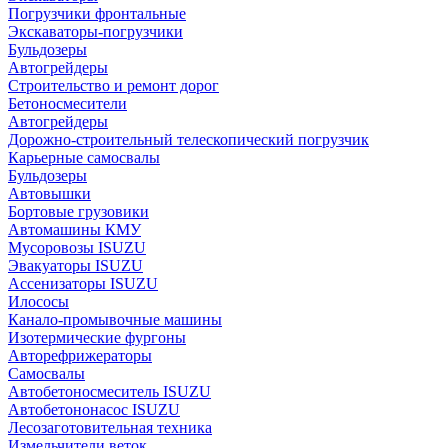
Погрузчики фронтальные
Экскаваторы-погрузчики
Бульдозеры
Автогрейдеры
Строительство и ремонт дорог
Бетоносмесители
Автогрейдеры
Дорожно-строительный телескопический погрузчик
Карьерные самосвалы
Бульдозеры
Автовышки
Бортовые грузовики
Автомашины КМУ
Мусоровозы ISUZU
Эвакуаторы ISUZU
Ассенизаторы ISUZU
Илососы
Канало-промывочные машины
Изотермические фургоны
Авторефрижераторы
Самосвалы
Автобетоносмеситель ISUZU
Автобетононасос ISUZU
Лесозаготовительная техника
Измельчители веток