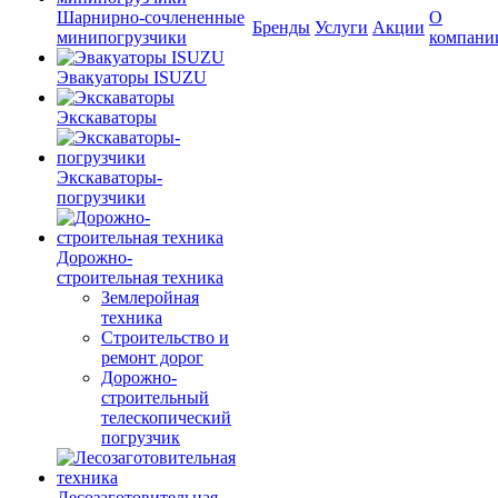
Шарнирно-сочлененные
О
Бренды
Услуги
Акции
минипогрузчики
компани
Эвакуаторы ISUZU
Экскаваторы
Экскаваторы-
погрузчики
Дорожно-
строительная техника
Землеройная
техника
Строительство и
ремонт дорог
Дорожно-
строительный
телескопический
погрузчик
Лесозаготовительная