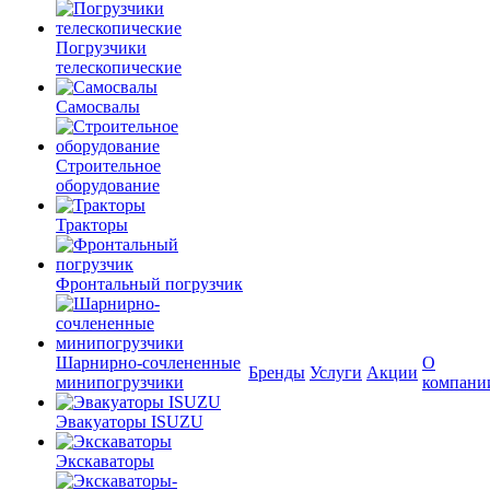
Погрузчики
телескопические
Самосвалы
Строительное
оборудование
Тракторы
Фронтальный погрузчик
Шарнирно-сочлененные
О
Бренды
Услуги
Акции
минипогрузчики
компани
Эвакуаторы ISUZU
Экскаваторы