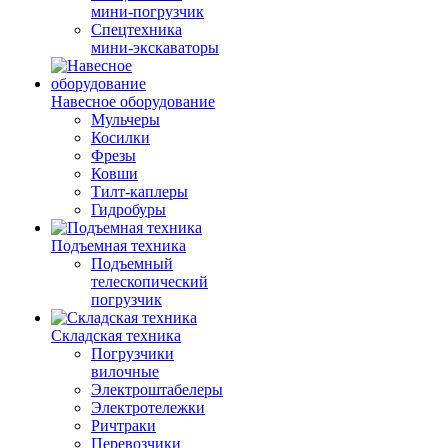
мини-погрузчик
Спецтехника
мини-экскаваторы
Навесное оборудование
Мульчеры
Косилки
Фрезы
Ковши
Тилт-каплеры
Гидробуры
Подъемная техника
Подъемный
телескопический
погрузчик
Складская техника
Погрузчики
вилочные
Электроштабелеры
Электротележки
Ричтраки
Перевозчики