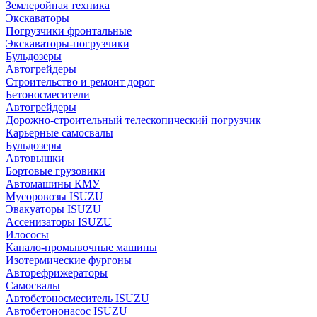
Землеройная техника
Экскаваторы
Погрузчики фронтальные
Экскаваторы-погрузчики
Бульдозеры
Автогрейдеры
Строительство и ремонт дорог
Бетоносмесители
Автогрейдеры
Дорожно-строительный телескопический погрузчик
Карьерные самосвалы
Бульдозеры
Автовышки
Бортовые грузовики
Автомашины КМУ
Мусоровозы ISUZU
Эвакуаторы ISUZU
Ассенизаторы ISUZU
Илососы
Канало-промывочные машины
Изотермические фургоны
Авторефрижераторы
Самосвалы
Автобетоносмеситель ISUZU
Автобетононасос ISUZU