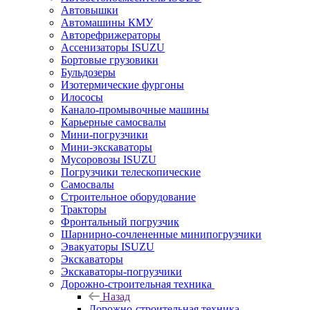
Автовышки
Автомашины КМУ
Авторефрижераторы
Ассенизаторы ISUZU
Бортовые грузовики
Бульдозеры
Изотермические фургоны
Илососы
Канало-промывочные машины
Карьерные самосвалы
Мини-погрузчики
Мини-экскаваторы
Мусоровозы ISUZU
Погрузчики телескопические
Самосвалы
Строительное оборудование
Тракторы
Фронтальный погрузчик
Шарнирно-сочлененные минипогрузчики
Эвакуаторы ISUZU
Экскаваторы
Экскаваторы-погрузчики
Дорожно-строительная техника
Назад
Дорожно-строительная техника