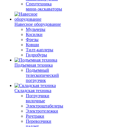
Спецтехника
мини-экскаваторы
Навесное оборудование
Мульчеры
Косилки
Фрезы
Ковши
Тилт-каплеры
Гидробуры
Подъемная техника
Подъемный
телескопический
погрузчик
Складская техника
Погрузчики
вилочные
Электроштабелеры
Электротележки
Ричтраки
Перевозчики
паллет