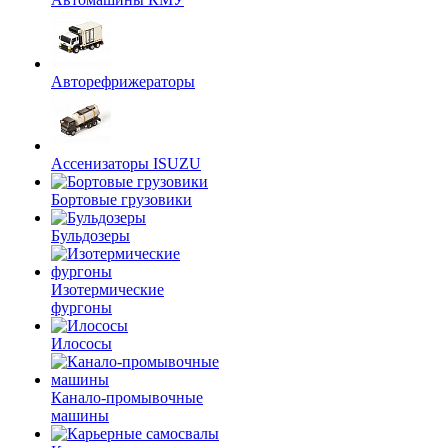
Авторефрижераторы
Ассенизаторы ISUZU
Бортовые грузовики
Бульдозеры
Изотермические
фургоны
Илососы
Канало-промывочные
машины