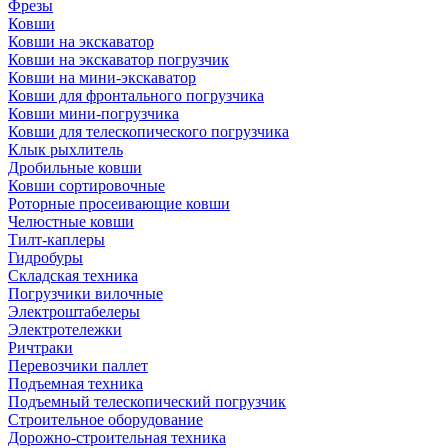
Фрезы
Ковши
Ковши на экскаватор
Ковши на экскаватор погрузчик
Ковши на мини-экскаватор
Ковши для фронтального погрузчика
Ковши мини-погрузчика
Ковши для телескопического погрузчика
Клык рыхлитель
Дробильные ковши
Ковши сортировочные
Роторные просеивающие ковши
Челюстные ковши
Тилт-каплеры
Гидробуры
Складская техника
Погрузчики вилочные
Электроштабелеры
Электротележки
Ричтраки
Перевозчики паллет
Подъемная техника
Подъемный телескопический погрузчик
Строительное оборудование
Дорожно-строительная техника