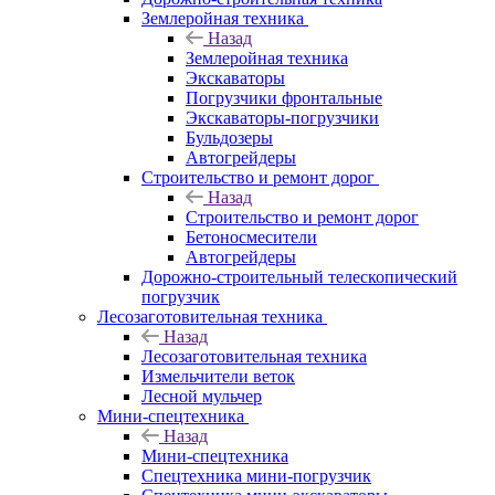
Землеройная техника
Назад
Землеройная техника
Экскаваторы
Погрузчики фронтальные
Экскаваторы-погрузчики
Бульдозеры
Автогрейдеры
Строительство и ремонт дорог
Назад
Строительство и ремонт дорог
Бетоносмесители
Автогрейдеры
Дорожно-строительный телескопический
погрузчик
Лесозаготовительная техника
Назад
Лесозаготовительная техника
Измельчители веток
Лесной мульчер
Мини-спецтехника
Назад
Мини-спецтехника
Спецтехника мини-погрузчик