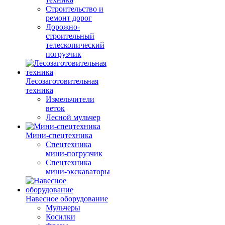
Строительство и
ремонт дорог
Дорожно-
строительный
телескопический
погрузчик
Лесозаготовительная
техника
Измельчители
веток
Лесной мульчер
Мини-спецтехника
Спецтехника
мини-погрузчик
Спецтехника
мини-экскаваторы
Навесное оборудование
Мульчеры
Косилки