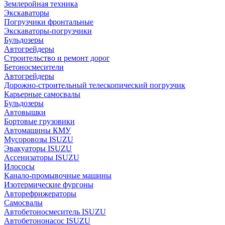
Землеройная техника
Экскаваторы
Погрузчики фронтальные
Экскаваторы-погрузчики
Бульдозеры
Автогрейдеры
Строительство и ремонт дорог
Бетоносмесители
Автогрейдеры
Дорожно-строительный телескопический погрузчик
Карьерные самосвалы
Бульдозеры
Автовышки
Бортовые грузовики
Автомашины КМУ
Мусоровозы ISUZU
Эвакуаторы ISUZU
Ассенизаторы ISUZU
Илососы
Канало-промывочные машины
Изотермические фургоны
Авторефрижераторы
Самосвалы
Автобетоносмеситель ISUZU
Автобетононасос ISUZU