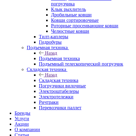
погрузчика
Клык рыхлитель
Дробильные ковши
Ковши сортировочные
Роторные просеивающие ковши
Челюстные ковши
Тилт-каплеры
Гидробуры
Подъемная техника
Назад
Подъемная техника
Подъемный телескопический погрузчик
Складская техника
Назад
Складская техника
Погрузчики вилочные
Электроштабелеры
Электротележки
Ричтраки
Перевозчики паллет
Бренды
Услуги
Акции
О компании
Статьи