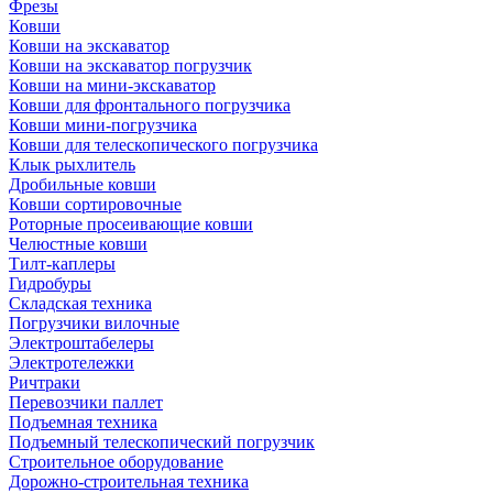
Фрезы
Ковши
Ковши на экскаватор
Ковши на экскаватор погрузчик
Ковши на мини-экскаватор
Ковши для фронтального погрузчика
Ковши мини-погрузчика
Ковши для телескопического погрузчика
Клык рыхлитель
Дробильные ковши
Ковши сортировочные
Роторные просеивающие ковши
Челюстные ковши
Тилт-каплеры
Гидробуры
Складская техника
Погрузчики вилочные
Электроштабелеры
Электротележки
Ричтраки
Перевозчики паллет
Подъемная техника
Подъемный телескопический погрузчик
Строительное оборудование
Дорожно-строительная техника