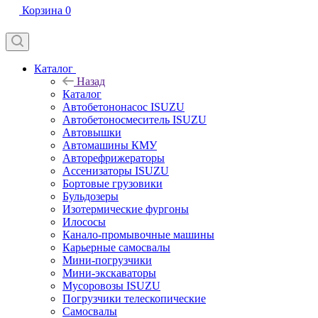
Корзина
0
Каталог
Назад
Каталог
Автобетононасос ISUZU
Автобетоносмеситель ISUZU
Автовышки
Автомашины КМУ
Авторефрижераторы
Ассенизаторы ISUZU
Бортовые грузовики
Бульдозеры
Изотермические фургоны
Илососы
Канало-промывочные машины
Карьерные самосвалы
Мини-погрузчики
Мини-экскаваторы
Мусоровозы ISUZU
Погрузчики телескопические
Самосвалы