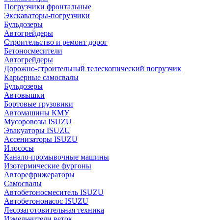
Погрузчики фронтальные
Экскаваторы-погрузчики
Бульдозеры
Автогрейдеры
Строительство и ремонт дорог
Бетоносмесители
Автогрейдеры
Дорожно-строительный телескопический погрузчик
Карьерные самосвалы
Бульдозеры
Автовышки
Бортовые грузовики
Автомашины КМУ
Мусоровозы ISUZU
Эвакуаторы ISUZU
Ассенизаторы ISUZU
Илососы
Канало-промывочные машины
Изотермические фургоны
Авторефрижераторы
Самосвалы
Автобетоносмеситель ISUZU
Автобетононасос ISUZU
Лесозаготовительная техника
Измельчители веток