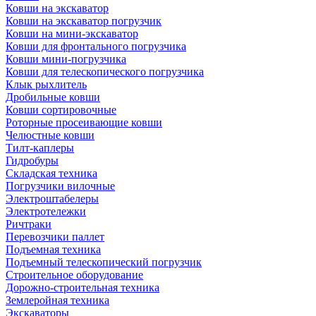
Ковши на экскаватор
Ковши на экскаватор погрузчик
Ковши на мини-экскаватор
Ковши для фронтального погрузчика
Ковши мини-погрузчика
Ковши для телескопического погрузчика
Клык рыхлитель
Дробильные ковши
Ковши сортировочные
Роторные просеивающие ковши
Челюстные ковши
Тилт-каплеры
Гидробуры
Складская техника
Погрузчики вилочные
Электроштабелеры
Электротележки
Ричтраки
Перевозчики паллет
Подъемная техника
Подъемный телескопический погрузчик
Строительное оборудование
Дорожно-строительная техника
Землеройная техника
Экскаваторы