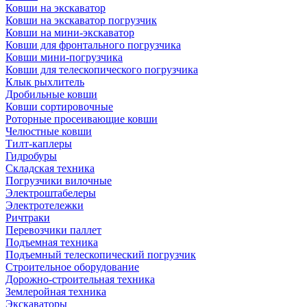
Ковши на экскаватор
Ковши на экскаватор погрузчик
Ковши на мини-экскаватор
Ковши для фронтального погрузчика
Ковши мини-погрузчика
Ковши для телескопического погрузчика
Клык рыхлитель
Дробильные ковши
Ковши сортировочные
Роторные просеивающие ковши
Челюстные ковши
Тилт-каплеры
Гидробуры
Складская техника
Погрузчики вилочные
Электроштабелеры
Электротележки
Ричтраки
Перевозчики паллет
Подъемная техника
Подъемный телескопический погрузчик
Строительное оборудование
Дорожно-строительная техника
Землеройная техника
Экскаваторы