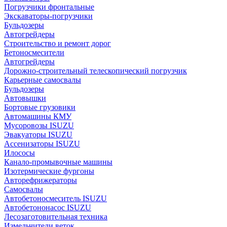
Погрузчики фронтальные
Экскаваторы-погрузчики
Бульдозеры
Автогрейдеры
Строительство и ремонт дорог
Бетоносмесители
Автогрейдеры
Дорожно-строительный телескопический погрузчик
Карьерные самосвалы
Бульдозеры
Автовышки
Бортовые грузовики
Автомашины КМУ
Мусоровозы ISUZU
Эвакуаторы ISUZU
Ассенизаторы ISUZU
Илососы
Канало-промывочные машины
Изотермические фургоны
Авторефрижераторы
Самосвалы
Автобетоносмеситель ISUZU
Автобетононасос ISUZU
Лесозаготовительная техника
Измельчители веток