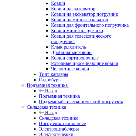
Ковши
Ковши на экскаватор
Ковши на экскаватор погрузчик
Ковши на мини-экскаватор
Ковши для фронтального погрузчика
Ковши мини-погрузчика
Ковши для телескопического
погрузчика
Клык рыхлитель
Дробильные ковши
Ковши сортировочные
Роторные просеивающие ковши
Челюстные ковши
Тилт-каплеры
Гидробуры
Подъемная техника
Назад
Подъемная техника
Подъемный телескопический погрузчик
Складская техника
Назад
Складская техника
Погрузчики вилочные
Электроштабелеры
Электротележки