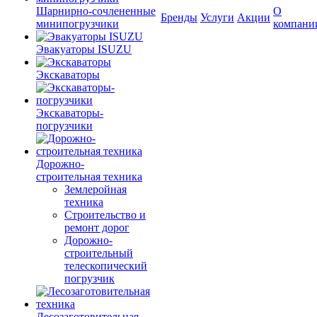
Шарнирно-сочлененные
О
Бренды
Услуги
Акции
минипогрузчики
компани
Эвакуаторы ISUZU
Экскаваторы
Экскаваторы-
погрузчики
Дорожно-
строительная техника
Землеройная
техника
Строительство и
ремонт дорог
Дорожно-
строительный
телескопический
погрузчик
Лесозаготовительная