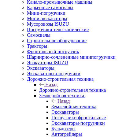
Канало-промывочные машины
Карьерные самосвалы
Мини-погрузчики
Мини-экскаваторы
Мусоровозы ISUZU
Погрузчики телескопические
Самосвалы
Строительное оборудование
Тракторы
Фронтальный погрузчик
Шарнирно-сочлененные минипогрузчики
Эвакуаторы ISUZU
Экскаваторы
Экскаваторы-погрузчики
Дорожно-строительная техника
Назад
Дорожно-строительная техника
Землеройная техника
Назад
Землеройная техника
Экскаваторы
Погрузчики фронтальные
Экскаваторы-погрузчики
Бульдозеры
Автогрейдеры