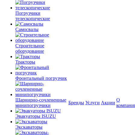
Погрузчики
телескопические
Самосвалы
Строительное
оборудование
Тракторы
Фронтальный погрузчик
Шарнирно-сочлененные
О
Бренды
Услуги
Акции
минипогрузчики
компани
Эвакуаторы ISUZU
Экскаваторы