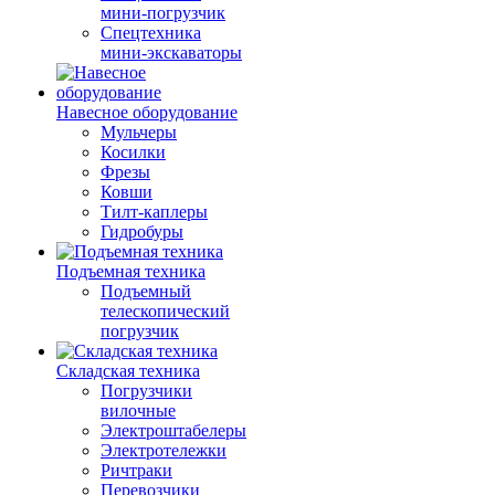
мини-погрузчик
Спецтехника
мини-экскаваторы
Навесное оборудование
Мульчеры
Косилки
Фрезы
Ковши
Тилт-каплеры
Гидробуры
Подъемная техника
Подъемный
телескопический
погрузчик
Складская техника
Погрузчики
вилочные
Электроштабелеры
Электротележки
Ричтраки
Перевозчики