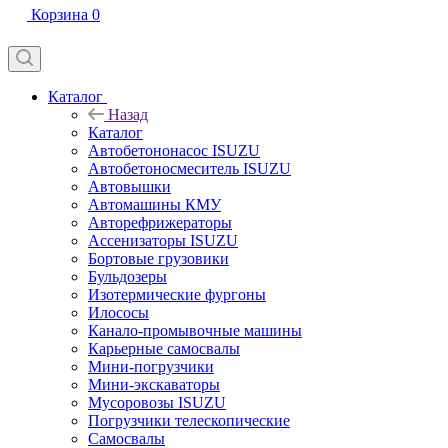
Корзина
0
Каталог
Назад
Каталог
Автобетононасос ISUZU
Автобетоносмеситель ISUZU
Автовышки
Автомашины КМУ
Авторефрижераторы
Ассенизаторы ISUZU
Бортовые грузовики
Бульдозеры
Изотермические фургоны
Илососы
Канало-промывочные машины
Карьерные самосвалы
Мини-погрузчики
Мини-экскаваторы
Мусоровозы ISUZU
Погрузчики телескопические
Самосвалы