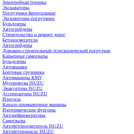
Землеройная техника
Экскаваторы
Погрузчики фронтальные
Экскаваторы-погрузчики
Бульдозеры
Автогрейдеры
Строительство и ремонт дорог
Бетоносмесители
Автогрейдеры
Дорожно-строительный телескопический погрузчик
Карьерные самосвалы
Бульдозеры
Автовышки
Бортовые грузовики
Автомашины КМУ
Мусоровозы ISUZU
Эвакуаторы ISUZU
Ассенизаторы ISUZU
Илососы
Канало-промывочные машины
Изотермические фургоны
Авторефрижераторы
Самосвалы
Автобетоносмеситель ISUZU
Автобетононасос ISUZU