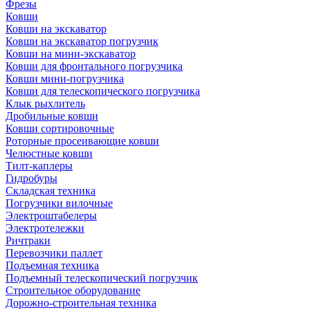
Фрезы
Ковши
Ковши на экскаватор
Ковши на экскаватор погрузчик
Ковши на мини-экскаватор
Ковши для фронтального погрузчика
Ковши мини-погрузчика
Ковши для телескопического погрузчика
Клык рыхлитель
Дробильные ковши
Ковши сортировочные
Роторные просеивающие ковши
Челюстные ковши
Тилт-каплеры
Гидробуры
Складская техника
Погрузчики вилочные
Электроштабелеры
Электротележки
Ричтраки
Перевозчики паллет
Подъемная техника
Подъемный телескопический погрузчик
Строительное оборудование
Дорожно-строительная техника