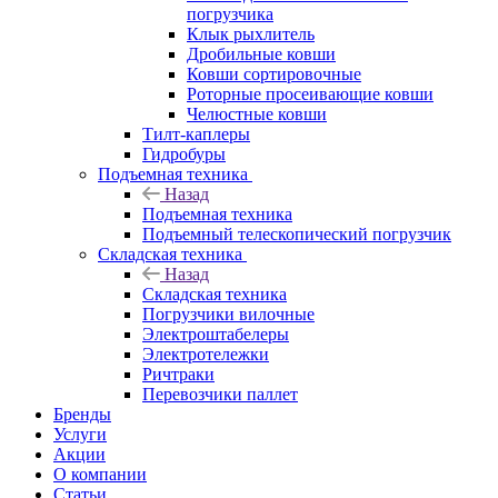
погрузчика
Клык рыхлитель
Дробильные ковши
Ковши сортировочные
Роторные просеивающие ковши
Челюстные ковши
Тилт-каплеры
Гидробуры
Подъемная техника
Назад
Подъемная техника
Подъемный телескопический погрузчик
Складская техника
Назад
Складская техника
Погрузчики вилочные
Электроштабелеры
Электротележки
Ричтраки
Перевозчики паллет
Бренды
Услуги
Акции
О компании
Статьи