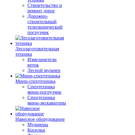
Строительство и
ремонт дорог
Дорожно-
строительный
телескопический
погрузчик
Лесозаготовительная
техника
Измельчители
веток
Лесной мульчер
Мини-спецтехника
Спецтехника
мини-погрузчик
Спецтехника
мини-экскаваторы
Навесное оборудование
Мульчеры
Косилки