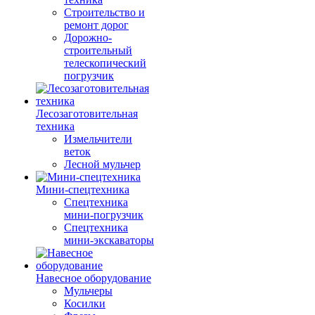
Строительство и
ремонт дорог
Дорожно-
строительный
телескопический
погрузчик
Лесозаготовительная
техника
Измельчители
веток
Лесной мульчер
Мини-спецтехника
Спецтехника
мини-погрузчик
Спецтехника
мини-экскаваторы
Навесное оборудование
Мульчеры
Косилки