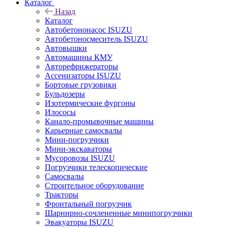
Каталог
Назад
Каталог
Автобетононасос ISUZU
Автобетоносмеситель ISUZU
Автовышки
Автомашины КМУ
Авторефрижераторы
Ассенизаторы ISUZU
Бортовые грузовики
Бульдозеры
Изотермические фургоны
Илососы
Канало-промывочные машины
Карьерные самосвалы
Мини-погрузчики
Мини-экскаваторы
Мусоровозы ISUZU
Погрузчики телескопические
Самосвалы
Строительное оборудование
Тракторы
Фронтальный погрузчик
Шарнирно-сочлененные минипогрузчики
Эвакуаторы ISUZU