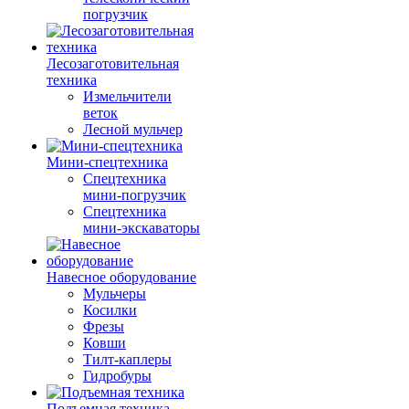
погрузчик
Лесозаготовительная
техника
Измельчители
веток
Лесной мульчер
Мини-спецтехника
Спецтехника
мини-погрузчик
Спецтехника
мини-экскаваторы
Навесное оборудование
Мульчеры
Косилки
Фрезы
Ковши
Тилт-каплеры
Гидробуры
Подъемная техника