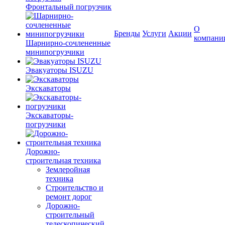
Фронтальный погрузчик
О
Бренды
Услуги
Акции
компани
Шарнирно-сочлененные
минипогрузчики
Эвакуаторы ISUZU
Экскаваторы
Экскаваторы-
погрузчики
Дорожно-
строительная техника
Землеройная
техника
Строительство и
ремонт дорог
Дорожно-
строительный
телескопический