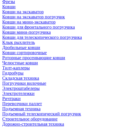
Фрезы
Ковши
Ковши на экскаватор
Ковши на экскаватор погрузчик
Ковши на мини-экскаватор
Ковши для фронтального погрузчика
Ковши мини-погрузчика
Ковши для телескопического погрузчика
Клык рыхлитель
Дробильные ковши
Ковши сортировочные
Роторные просеивающие ковши
Челюстные ковши
Тилт-каплеры
Гидробуры
Складская техника
Погрузчики вилочные
Электроштабелеры
Электротележки
Ричтраки
Перевозчики паллет
Подъемная техника
Подъемный телескопический погрузчик
Строительное оборудование
Дорожно-строительная техника