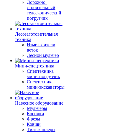
Дорожно-
строительный
телескопический
погрузчик
Лесозаготовительная
техника
Измельчители
веток
Лесной мульчер
Мини-спецтехника
Спецтехника
мини-погрузчик
Спецтехника
мини-экскаваторы
Навесное оборудование
Мульчеры
Косилки
Фрезы
Ковши
Тилт-каплеры