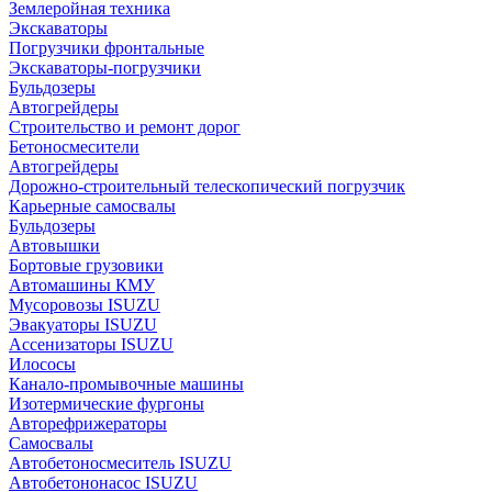
Землеройная техника
Экскаваторы
Погрузчики фронтальные
Экскаваторы-погрузчики
Бульдозеры
Автогрейдеры
Строительство и ремонт дорог
Бетоносмесители
Автогрейдеры
Дорожно-строительный телескопический погрузчик
Карьерные самосвалы
Бульдозеры
Автовышки
Бортовые грузовики
Автомашины КМУ
Мусоровозы ISUZU
Эвакуаторы ISUZU
Ассенизаторы ISUZU
Илососы
Канало-промывочные машины
Изотермические фургоны
Авторефрижераторы
Самосвалы
Автобетоносмеситель ISUZU
Автобетононасос ISUZU