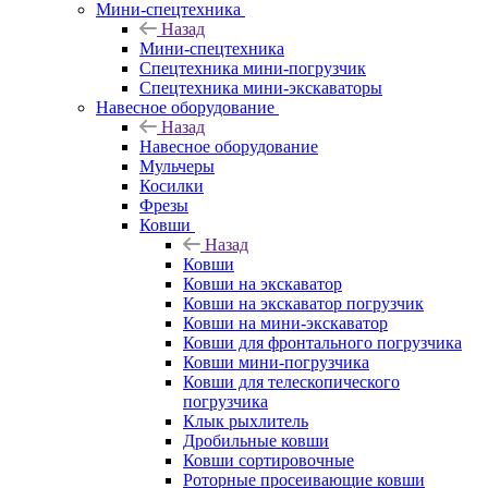
Мини-спецтехника
Назад
Мини-спецтехника
Спецтехника мини-погрузчик
Спецтехника мини-экскаваторы
Навесное оборудование
Назад
Навесное оборудование
Мульчеры
Косилки
Фрезы
Ковши
Назад
Ковши
Ковши на экскаватор
Ковши на экскаватор погрузчик
Ковши на мини-экскаватор
Ковши для фронтального погрузчика
Ковши мини-погрузчика
Ковши для телескопического
погрузчика
Клык рыхлитель
Дробильные ковши
Ковши сортировочные
Роторные просеивающие ковши