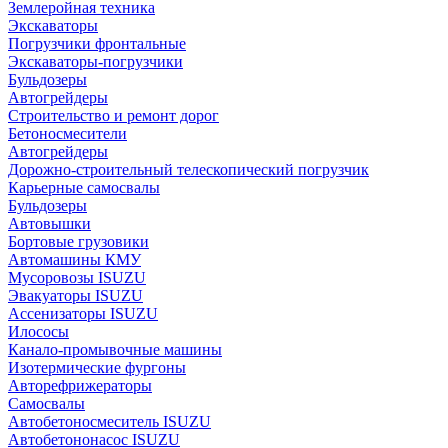
Землеройная техника
Экскаваторы
Погрузчики фронтальные
Экскаваторы-погрузчики
Бульдозеры
Автогрейдеры
Строительство и ремонт дорог
Бетоносмесители
Автогрейдеры
Дорожно-строительный телескопический погрузчик
Карьерные самосвалы
Бульдозеры
Автовышки
Бортовые грузовики
Автомашины КМУ
Мусоровозы ISUZU
Эвакуаторы ISUZU
Ассенизаторы ISUZU
Илососы
Канало-промывочные машины
Изотермические фургоны
Авторефрижераторы
Самосвалы
Автобетоносмеситель ISUZU
Автобетононасос ISUZU