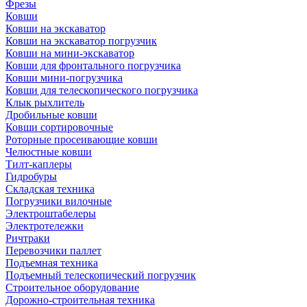
Фрезы
Ковши
Ковши на экскаватор
Ковши на экскаватор погрузчик
Ковши на мини-экскаватор
Ковши для фронтального погрузчика
Ковши мини-погрузчика
Ковши для телескопического погрузчика
Клык рыхлитель
Дробильные ковши
Ковши сортировочные
Роторные просеивающие ковши
Челюстные ковши
Тилт-каплеры
Гидробуры
Складская техника
Погрузчики вилочные
Электроштабелеры
Электротележки
Ричтраки
Перевозчики паллет
Подъемная техника
Подъемный телескопический погрузчик
Строительное оборудование
Дорожно-строительная техника