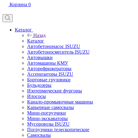
Корзина
0
Каталог
Назад
Каталог
Автобетононасос ISUZU
Автобетоносмеситель ISUZU
Автовышки
Автомашины КМУ
Авторефрижераторы
Ассенизаторы ISUZU
Бортовые грузовики
Бульдозеры
Изотермические фургоны
Илососы
Канало-промывочные машины
Карьерные самосвалы
Мини-погрузчики
Мини-экскаваторы
Мусоровозы ISUZU
Погрузчики телескопические
Самосвалы