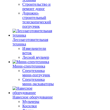
Строительство и
ремонт дорог
Дорожно-
строительный
телескопический
погрузчик
Лесозаготовительная
техника
Измельчители
веток
Лесной мульчер
Мини-спецтехника
Спецтехника
мини-погрузчик
Спецтехника
мини-экскаваторы
Навесное оборудование
Мульчеры
Косилки