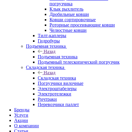
погрузчика
Клык рыхлитель
Дробильные ковши
Ковши сортировочные
Роторные просеивающие ковши
Челюстные ковши
Тилт-каплеры
Гидробуры
Подъемная техника
Назад
Подъемная техника
Подъемный телескопический погрузчик
Складская техника
Назад
Складская техника
Погрузчики вилочные
Электроштабелеры
Электротележки
Ричтраки
Перевозчики паллет
Бренды
Услуги
Акции
О компании
Статьи