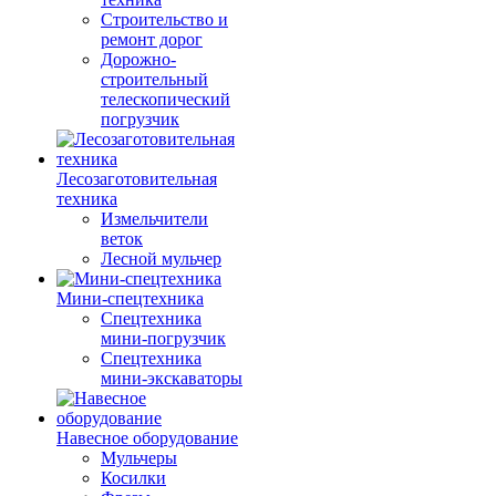
Строительство и
ремонт дорог
Дорожно-
строительный
телескопический
погрузчик
Лесозаготовительная
техника
Измельчители
веток
Лесной мульчер
Мини-спецтехника
Спецтехника
мини-погрузчик
Спецтехника
мини-экскаваторы
Навесное оборудование
Мульчеры
Косилки