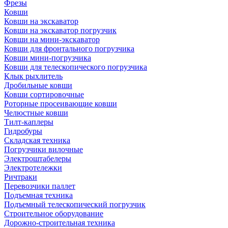
Фрезы
Ковши
Ковши на экскаватор
Ковши на экскаватор погрузчик
Ковши на мини-экскаватор
Ковши для фронтального погрузчика
Ковши мини-погрузчика
Ковши для телескопического погрузчика
Клык рыхлитель
Дробильные ковши
Ковши сортировочные
Роторные просеивающие ковши
Челюстные ковши
Тилт-каплеры
Гидробуры
Складская техника
Погрузчики вилочные
Электроштабелеры
Электротележки
Ричтраки
Перевозчики паллет
Подъемная техника
Подъемный телескопический погрузчик
Строительное оборудование
Дорожно-строительная техника