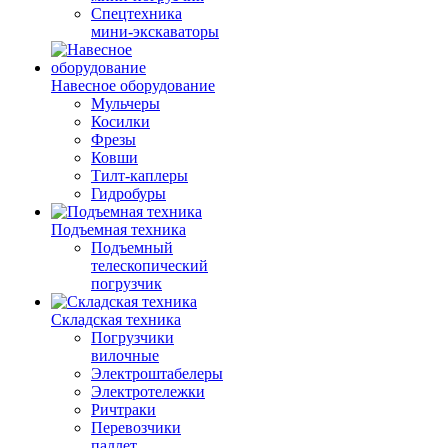
Спецтехника
мини-экскаваторы
Навесное оборудование
Мульчеры
Косилки
Фрезы
Ковши
Тилт-каплеры
Гидробуры
Подъемная техника
Подъемный
телескопический
погрузчик
Складская техника
Погрузчики
вилочные
Электроштабелеры
Электротележки
Ричтраки
Перевозчики
паллет