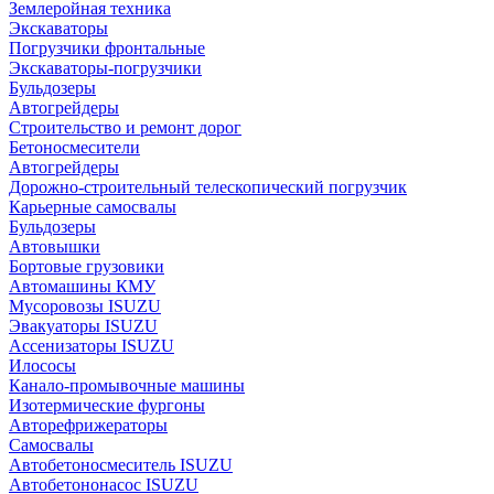
Землеройная техника
Экскаваторы
Погрузчики фронтальные
Экскаваторы-погрузчики
Бульдозеры
Автогрейдеры
Строительство и ремонт дорог
Бетоносмесители
Автогрейдеры
Дорожно-строительный телескопический погрузчик
Карьерные самосвалы
Бульдозеры
Автовышки
Бортовые грузовики
Автомашины КМУ
Мусоровозы ISUZU
Эвакуаторы ISUZU
Ассенизаторы ISUZU
Илососы
Канало-промывочные машины
Изотермические фургоны
Авторефрижераторы
Самосвалы
Автобетоносмеситель ISUZU
Автобетононасос ISUZU