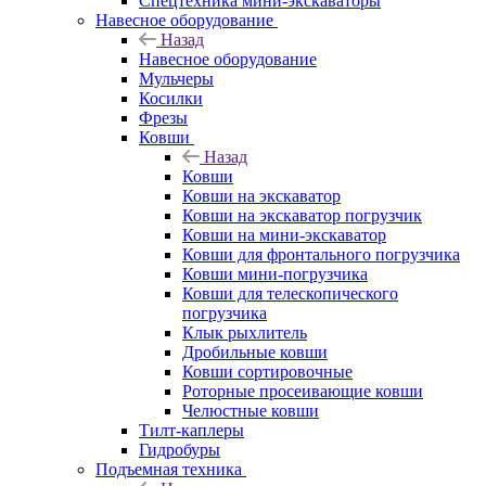
Спецтехника мини-экскаваторы
Навесное оборудование
Назад
Навесное оборудование
Мульчеры
Косилки
Фрезы
Ковши
Назад
Ковши
Ковши на экскаватор
Ковши на экскаватор погрузчик
Ковши на мини-экскаватор
Ковши для фронтального погрузчика
Ковши мини-погрузчика
Ковши для телескопического
погрузчика
Клык рыхлитель
Дробильные ковши
Ковши сортировочные
Роторные просеивающие ковши
Челюстные ковши
Тилт-каплеры
Гидробуры
Подъемная техника