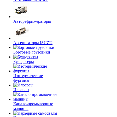
Авторефрижераторы
Ассенизаторы ISUZU
Бортовые грузовики
Бульдозеры
Изотермические
фургоны
Илососы
Канало-промывочные
машины