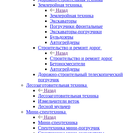
Землеройная техника
Назад
Землеройная техника
Экскаваторы
Погрузчики фронтальные
Экскаваторы-погрузчики
Бульдозеры
Автогрейдеры
Строительство и ремонт дорог
Назад
Строительство и ремонт дорог
Бетоносмесители
Автогрейдеры
Дорожно-строительный телескопический
погрузчик
Лесозаготовительная техника
Назад
Лесозаготовительная техника
Измельчители веток
Лесной мульчер
Мини-спецтехника
Назад
Мини-спецтехника
Спецтехника мини-погрузчик