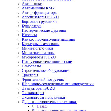
Автовышки
Автомашины КМУ
Авторефрижераторы
Ассенизаторы ISUZU
Бортовые грузовики
Бульдозеры
Изотермические фургоны
Илососы
Канало-промывочные машины
Карьерные самосвалы
Мини-погрузчики
Мини-экскаваторы
Мусоровозы ISUZU
Погрузчики телескопические
Самосвалы
Строительное оборудование
Тракторы
Фронтальный погрузчик
Шарнирно-сочлененные минипогрузчики
Эвакуаторы ISUZU
Экскаваторы
Экскаваторы-погрузчики
Дорожно-строительная техника
Назад
Дорожно-строительная техника