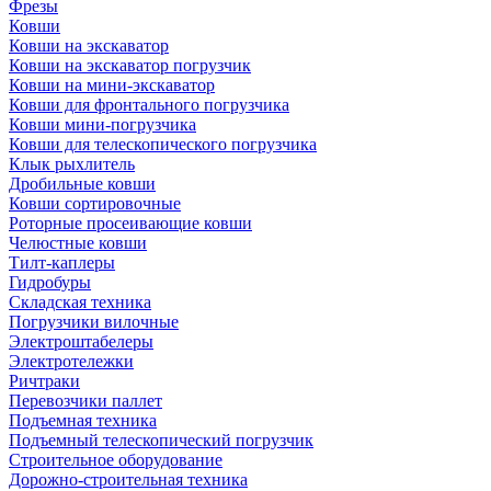
Фрезы
Ковши
Ковши на экскаватор
Ковши на экскаватор погрузчик
Ковши на мини-экскаватор
Ковши для фронтального погрузчика
Ковши мини-погрузчика
Ковши для телескопического погрузчика
Клык рыхлитель
Дробильные ковши
Ковши сортировочные
Роторные просеивающие ковши
Челюстные ковши
Тилт-каплеры
Гидробуры
Складская техника
Погрузчики вилочные
Электроштабелеры
Электротележки
Ричтраки
Перевозчики паллет
Подъемная техника
Подъемный телескопический погрузчик
Строительное оборудование
Дорожно-строительная техника