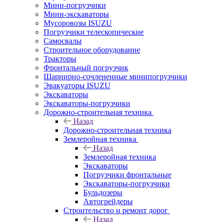
Мини-погрузчики
Мини-экскаваторы
Мусоровозы ISUZU
Погрузчики телескопические
Самосвалы
Строительное оборудование
Тракторы
Фронтальный погрузчик
Шарнирно-сочлененные минипогрузчики
Эвакуаторы ISUZU
Экскаваторы
Экскаваторы-погрузчики
Дорожно-строительная техника
Назад
Дорожно-строительная техника
Землеройная техника
Назад
Землеройная техника
Экскаваторы
Погрузчики фронтальные
Экскаваторы-погрузчики
Бульдозеры
Автогрейдеры
Строительство и ремонт дорог
Назад