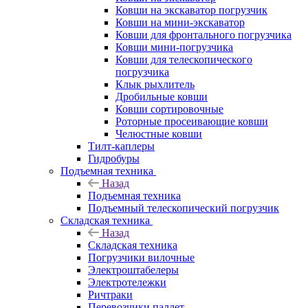
Ковши на экскаватор погрузчик
Ковши на мини-экскаватор
Ковши для фронтального погрузчика
Ковши мини-погрузчика
Ковши для телескопического
погрузчика
Клык рыхлитель
Дробильные ковши
Ковши сортировочные
Роторные просеивающие ковши
Челюстные ковши
Тилт-каплеры
Гидробуры
Подъемная техника
Назад
Подъемная техника
Подъемный телескопический погрузчик
Складская техника
Назад
Складская техника
Погрузчики вилочные
Электроштабелеры
Электротележки
Ричтраки
Перевозчики паллет