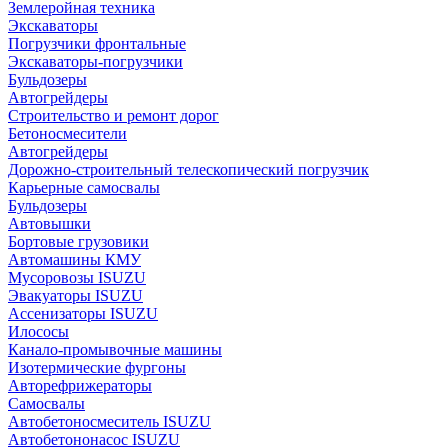
Землеройная техника
Экскаваторы
Погрузчики фронтальные
Экскаваторы-погрузчики
Бульдозеры
Автогрейдеры
Строительство и ремонт дорог
Бетоносмесители
Автогрейдеры
Дорожно-строительный телескопический погрузчик
Карьерные самосвалы
Бульдозеры
Автовышки
Бортовые грузовики
Автомашины КМУ
Мусоровозы ISUZU
Эвакуаторы ISUZU
Ассенизаторы ISUZU
Илососы
Канало-промывочные машины
Изотермические фургоны
Авторефрижераторы
Самосвалы
Автобетоносмеситель ISUZU
Автобетононасос ISUZU