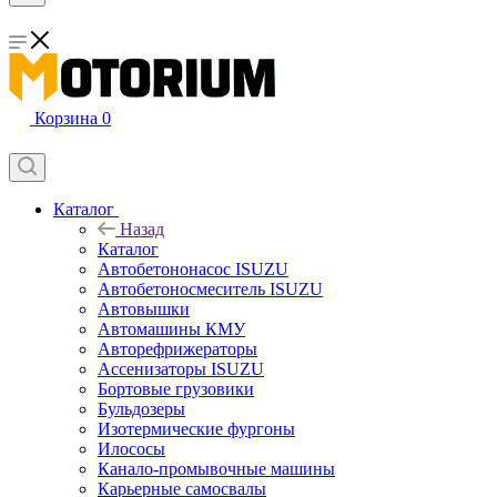
Корзина
0
Каталог
Назад
Каталог
Автобетононасос ISUZU
Автобетоносмеситель ISUZU
Автовышки
Автомашины КМУ
Авторефрижераторы
Ассенизаторы ISUZU
Бортовые грузовики
Бульдозеры
Изотермические фургоны
Илососы
Канало-промывочные машины
Карьерные самосвалы