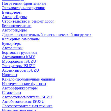
Погрузчики фронтальные
Экскаваторы-погрузчики
Бульдозеры
Автогрейдеры
Строительство и ремонт дорог
Бетоносмесители
Автогрейдеры
Дорожно-строительный телескопический погрузчик
Карьерные самосвалы
Бульдозеры
Автовышки
Бортовые грузовики
Автомашины КМУ
Мусоровозы ISUZU
Эвакуаторы ISUZU
Ассенизаторы ISUZU
Илососы
Канало-промывочные машины
Изотермические фургоны
Авторефрижераторы
Самосвалы
Автобетоносмеситель ISUZU
Автобетононасос ISUZU
Лесозаготовительная техника
Измельчители веток