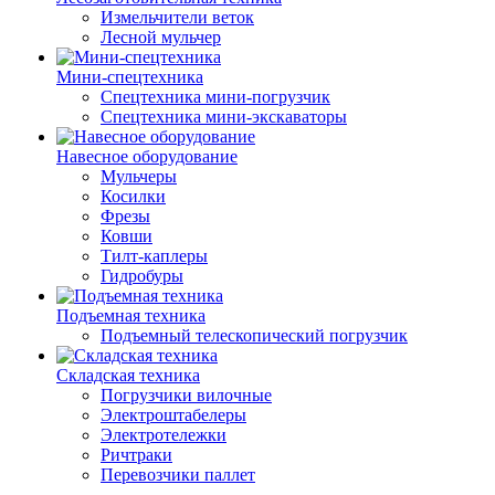
Измельчители веток
Лесной мульчер
Мини-спецтехника
Спецтехника мини-погрузчик
Спецтехника мини-экскаваторы
Навесное оборудование
Мульчеры
Косилки
Фрезы
Ковши
Тилт-каплеры
Гидробуры
Подъемная техника
Подъемный телескопический погрузчик
Складская техника
Погрузчики вилочные
Электроштабелеры
Электротележки
Ричтраки
Перевозчики паллет