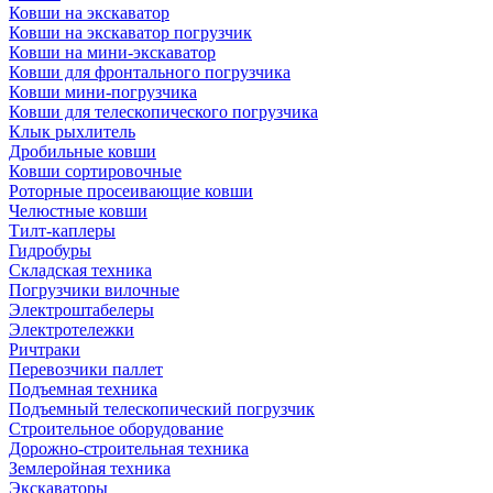
Ковши на экскаватор
Ковши на экскаватор погрузчик
Ковши на мини-экскаватор
Ковши для фронтального погрузчика
Ковши мини-погрузчика
Ковши для телескопического погрузчика
Клык рыхлитель
Дробильные ковши
Ковши сортировочные
Роторные просеивающие ковши
Челюстные ковши
Тилт-каплеры
Гидробуры
Складская техника
Погрузчики вилочные
Электроштабелеры
Электротележки
Ричтраки
Перевозчики паллет
Подъемная техника
Подъемный телескопический погрузчик
Строительное оборудование
Дорожно-строительная техника
Землеройная техника
Экскаваторы