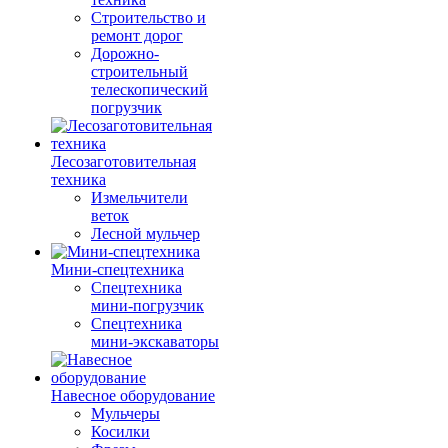
Строительство и
ремонт дорог
Дорожно-
строительный
телескопический
погрузчик
Лесозаготовительная
техника
Измельчители
веток
Лесной мульчер
Мини-спецтехника
Спецтехника
мини-погрузчик
Спецтехника
мини-экскаваторы
Навесное оборудование
Мульчеры
Косилки