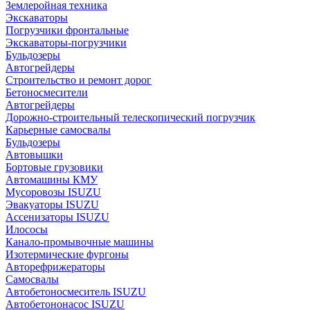
Землеройная техника
Экскаваторы
Погрузчики фронтальные
Экскаваторы-погрузчики
Бульдозеры
Автогрейдеры
Строительство и ремонт дорог
Бетоносмесители
Автогрейдеры
Дорожно-строительный телескопический погрузчик
Карьерные самосвалы
Бульдозеры
Автовышки
Бортовые грузовики
Автомашины КМУ
Мусоровозы ISUZU
Эвакуаторы ISUZU
Ассенизаторы ISUZU
Илососы
Канало-промывочные машины
Изотермические фургоны
Авторефрижераторы
Самосвалы
Автобетоносмеситель ISUZU
Автобетононасос ISUZU