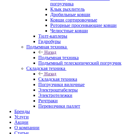
погрузчика
Клык рыхлитель
Дробильные ковши
Ковши сортировочные
Роторные просеивающие ковши
Челюстные ковши
Тилт-каплеры
Гидробуры
Подъемная техника
Назад
Подъемная техника
Подъемный телескопический погрузчик
Складская техника
Назад
Складская техника
Погрузчики вилочные
Электроштабелеры
Электротележки
Ричтраки
Перевозчики паллет
Бренды
Услуги
Акции
О компании
Статьи