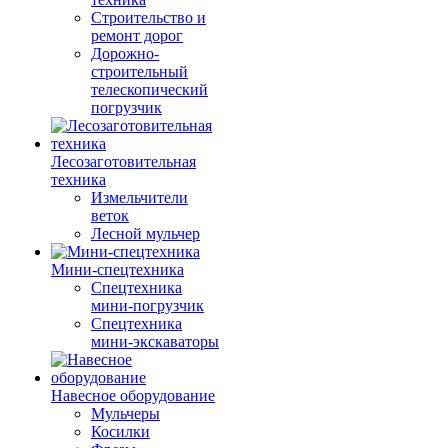
Строительство и
ремонт дорог
Дорожно-
строительный
телескопический
погрузчик
Лесозаготовительная
техника
Измельчители
веток
Лесной мульчер
Мини-спецтехника
Спецтехника
мини-погрузчик
Спецтехника
мини-экскаваторы
Навесное оборудование
Мульчеры
Косилки