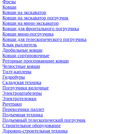
Фрезы
Ковши
Ковши на экскаватор
Ковши на экскаватор погрузчик
Ковши на мини-экскаватор
Ковши для фронтального погрузчика
Ковши мини-погрузчика
Ковши для телескопического погрузчика
Клык рыхлитель
Дробильные ковши
Ковши сортировочные
Роторные просеивающие ковши
Челюстные ковши
Тилт-каплеры
Гидробуры
Складская техника
Погрузчики вилочные
Электроштабелеры
Электротележки
Ричтраки
Перевозчики паллет
Подъемная техника
Подъемный телескопический погрузчик
Строительное оборудование
Дорожно-строительная техника