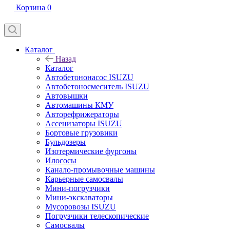
Корзина
0
Каталог
Назад
Каталог
Автобетононасос ISUZU
Автобетоносмеситель ISUZU
Автовышки
Автомашины КМУ
Авторефрижераторы
Ассенизаторы ISUZU
Бортовые грузовики
Бульдозеры
Изотермические фургоны
Илососы
Канало-промывочные машины
Карьерные самосвалы
Мини-погрузчики
Мини-экскаваторы
Мусоровозы ISUZU
Погрузчики телескопические
Самосвалы