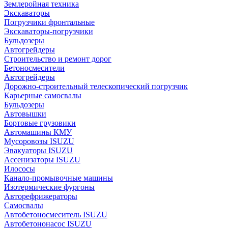
Землеройная техника
Экскаваторы
Погрузчики фронтальные
Экскаваторы-погрузчики
Бульдозеры
Автогрейдеры
Строительство и ремонт дорог
Бетоносмесители
Автогрейдеры
Дорожно-строительный телескопический погрузчик
Карьерные самосвалы
Бульдозеры
Автовышки
Бортовые грузовики
Автомашины КМУ
Мусоровозы ISUZU
Эвакуаторы ISUZU
Ассенизаторы ISUZU
Илососы
Канало-промывочные машины
Изотермические фургоны
Авторефрижераторы
Самосвалы
Автобетоносмеситель ISUZU
Автобетононасос ISUZU