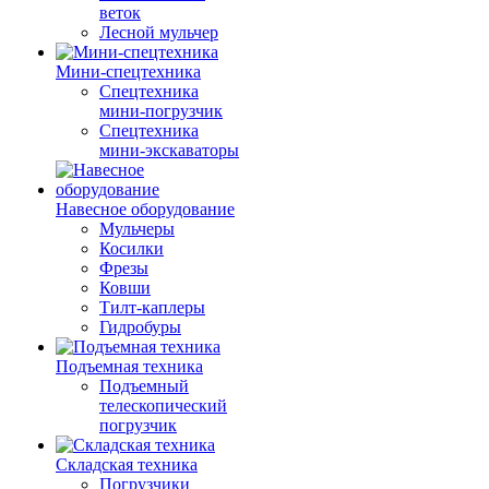
веток
Лесной мульчер
Мини-спецтехника
Спецтехника
мини-погрузчик
Спецтехника
мини-экскаваторы
Навесное оборудование
Мульчеры
Косилки
Фрезы
Ковши
Тилт-каплеры
Гидробуры
Подъемная техника
Подъемный
телескопический
погрузчик
Складская техника
Погрузчики