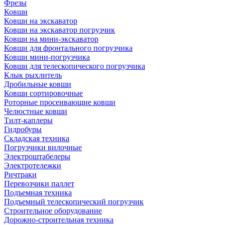
Фрезы
Ковши
Ковши на экскаватор
Ковши на экскаватор погрузчик
Ковши на мини-экскаватор
Ковши для фронтального погрузчика
Ковши мини-погрузчика
Ковши для телескопического погрузчика
Клык рыхлитель
Дробильные ковши
Ковши сортировочные
Роторные просеивающие ковши
Челюстные ковши
Тилт-каплеры
Гидробуры
Складская техника
Погрузчики вилочные
Электроштабелеры
Электротележки
Ричтраки
Перевозчики паллет
Подъемная техника
Подъемный телескопический погрузчик
Строительное оборудование
Дорожно-строительная техника