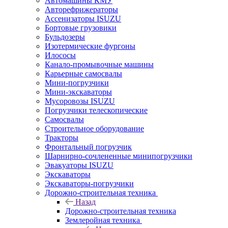
Автомашины КМУ
Авторефрижераторы
Ассенизаторы ISUZU
Бортовые грузовики
Бульдозеры
Изотермические фургоны
Илососы
Канало-промывочные машины
Карьерные самосвалы
Мини-погрузчики
Мини-экскаваторы
Мусоровозы ISUZU
Погрузчики телескопические
Самосвалы
Строительное оборудование
Тракторы
Фронтальный погрузчик
Шарнирно-сочлененные минипогрузчики
Эвакуаторы ISUZU
Экскаваторы
Экскаваторы-погрузчики
Дорожно-строительная техника
Назад
Дорожно-строительная техника
Землеройная техника