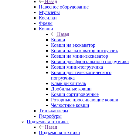
Назад
Навесное оборудование
Мульчеры
Косилки
Фрезы
Ковши
Назад
Ковши
Ковши на экскаватор
Ковши на экскаватор погрузчик
Ковши на мини-экскаватор
Ковши для фронтального погрузчика
Ковши мини-погрузчика
Ковши для телескопического
погрузчика
Клык рыхлитель
Дробильные ковши
Ковши сортировочные
Роторные просеивающие ковши
Челюстные ковши
Тилт-каплеры
Гидробуры
Подъемная техника
Назад
Подъемная техника