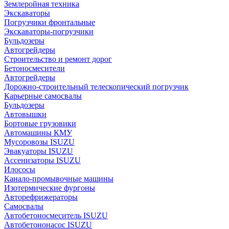
Землеройная техника
Экскаваторы
Погрузчики фронтальные
Экскаваторы-погрузчики
Бульдозеры
Автогрейдеры
Строительство и ремонт дорог
Бетоносмесители
Автогрейдеры
Дорожно-строительный телескопический погрузчик
Карьерные самосвалы
Бульдозеры
Автовышки
Бортовые грузовики
Автомашины КМУ
Мусоровозы ISUZU
Эвакуаторы ISUZU
Ассенизаторы ISUZU
Илососы
Канало-промывочные машины
Изотермические фургоны
Авторефрижераторы
Самосвалы
Автобетоносмеситель ISUZU
Автобетононасос ISUZU