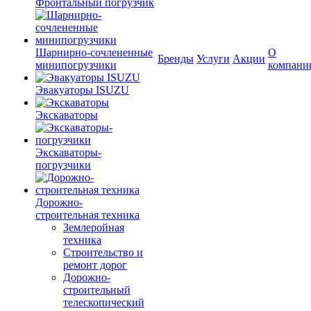
Фронтальный погрузчик
Шарнирно-сочлененные
О
Бренды
Услуги
Акции
минипогрузчики
компани
Эвакуаторы ISUZU
Экскаваторы
Экскаваторы-
погрузчики
Дорожно-
строительная техника
Землеройная
техника
Строительство и
ремонт дорог
Дорожно-
строительный
телескопический