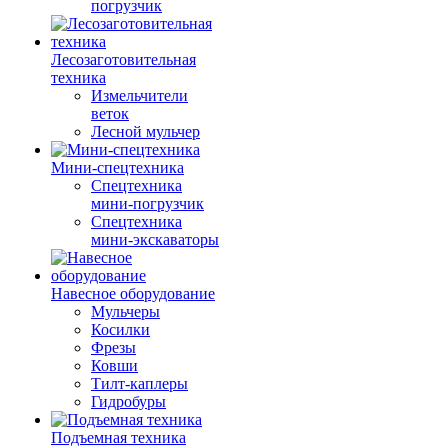
погрузчик
Лесозаготовительная
техника
Измельчители
веток
Лесной мульчер
Мини-спецтехника
Спецтехника
мини-погрузчик
Спецтехника
мини-экскаваторы
Навесное оборудование
Мульчеры
Косилки
Фрезы
Ковши
Тилт-каплеры
Гидробуры
Подъемная техника