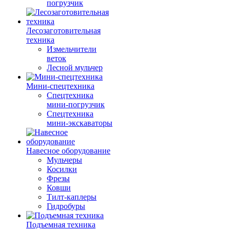
погрузчик
Лесозаготовительная
техника
Измельчители
веток
Лесной мульчер
Мини-спецтехника
Спецтехника
мини-погрузчик
Спецтехника
мини-экскаваторы
Навесное оборудование
Мульчеры
Косилки
Фрезы
Ковши
Тилт-каплеры
Гидробуры
Подъемная техника