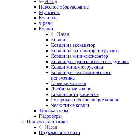
Назад
Навесное оборудование
Мульчеры
Косилки
Фрезы
Ковши
Назад
Ковши
Ковши на экскаватор
Ковши на экскаватор погрузчик
Ковши на мини-экскаватор
Ковши для фронтального погрузчика
Ковши мини-погрузчика
Ковши для телескопического
погрузчика
Клык рыхлитель
Дробильные ковши
Ковши сортировочные
Роторные просеивающие ковши
Челюстные ковши
Тилт-каплеры
Гидробуры
Подъемная техника
Назад
Подъемная техника