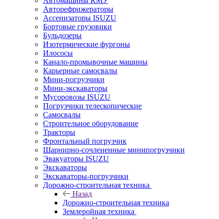
Автомашины КМУ
Авторефрижераторы
Ассенизаторы ISUZU
Бортовые грузовики
Бульдозеры
Изотермические фургоны
Илососы
Канало-промывочные машины
Карьерные самосвалы
Мини-погрузчики
Мини-экскаваторы
Мусоровозы ISUZU
Погрузчики телескопические
Самосвалы
Строительное оборудование
Тракторы
Фронтальный погрузчик
Шарнирно-сочлененные минипогрузчики
Эвакуаторы ISUZU
Экскаваторы
Экскаваторы-погрузчики
Дорожно-строительная техника
Назад
Дорожно-строительная техника
Землеройная техника