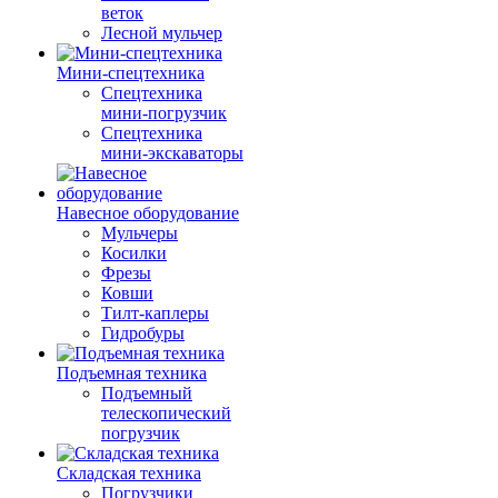
веток
Лесной мульчер
Мини-спецтехника
Спецтехника
мини-погрузчик
Спецтехника
мини-экскаваторы
Навесное оборудование
Мульчеры
Косилки
Фрезы
Ковши
Тилт-каплеры
Гидробуры
Подъемная техника
Подъемный
телескопический
погрузчик
Складская техника
Погрузчики