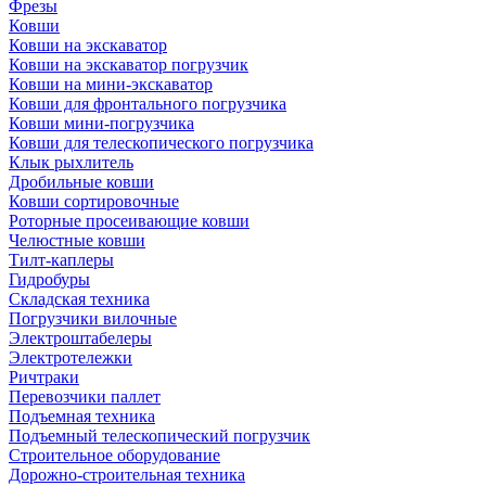
Фрезы
Ковши
Ковши на экскаватор
Ковши на экскаватор погрузчик
Ковши на мини-экскаватор
Ковши для фронтального погрузчика
Ковши мини-погрузчика
Ковши для телескопического погрузчика
Клык рыхлитель
Дробильные ковши
Ковши сортировочные
Роторные просеивающие ковши
Челюстные ковши
Тилт-каплеры
Гидробуры
Складская техника
Погрузчики вилочные
Электроштабелеры
Электротележки
Ричтраки
Перевозчики паллет
Подъемная техника
Подъемный телескопический погрузчик
Строительное оборудование
Дорожно-строительная техника