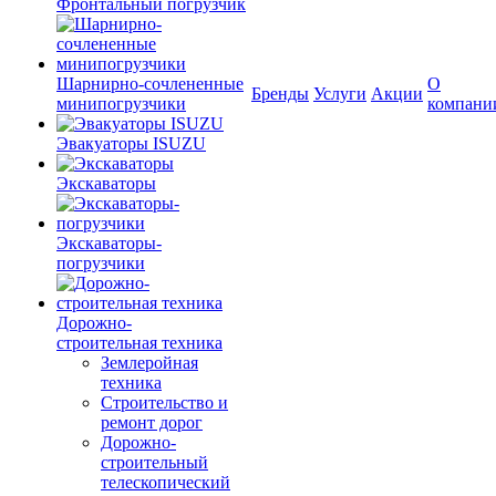
Фронтальный погрузчик
Шарнирно-сочлененные
О
Бренды
Услуги
Акции
минипогрузчики
компани
Эвакуаторы ISUZU
Экскаваторы
Экскаваторы-
погрузчики
Дорожно-
строительная техника
Землеройная
техника
Строительство и
ремонт дорог
Дорожно-
строительный
телескопический