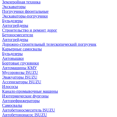
Землеройная техника
Экскаваторы
Погрузчики фронтальные
Экскаваторы-погрузчики
Бульдозеры
Автогрейдеры
Строительство и ремонт дорог
Бетоносмесители
Автогрейдеры
Дорожно-строительный телескопический погрузчик
Карьерные самосвалы
Бульдозеры
Автовышки
Бортовые грузовики
Автомашины КМУ
Мусоровозы ISUZU
Эвакуаторы ISUZU
Ассенизаторы ISUZU
Илососы
Канало-промывочные машины
Изотермические фургоны
Авторефрижераторы
Самосвалы
Автобетоносмеситель ISUZU
Автобетононасос ISUZU