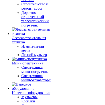
Строительство и
ремонт дорог
Дорожно-
строительный
телескопический
погрузчик
Лесозаготовительная
техника
Измельчители
веток
Лесной мульчер
Мини-спецтехника
Спецтехника
мини-погрузчик
Спецтехника
мини-экскаваторы
Навесное оборудование
Мульчеры
Косилки