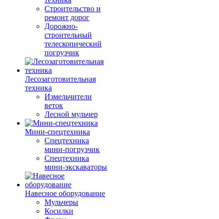
Строительство и
ремонт дорог
Дорожно-
строительный
телескопический
погрузчик
Лесозаготовительная
техника
Измельчители
веток
Лесной мульчер
Мини-спецтехника
Спецтехника
мини-погрузчик
Спецтехника
мини-экскаваторы
Навесное оборудование
Мульчеры
Косилки