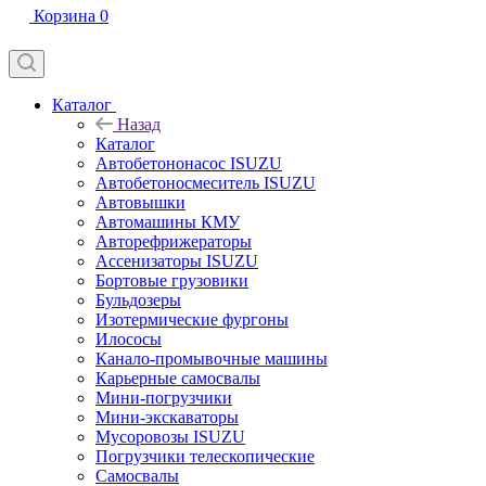
Корзина
0
Каталог
Назад
Каталог
Автобетононасос ISUZU
Автобетоносмеситель ISUZU
Автовышки
Автомашины КМУ
Авторефрижераторы
Ассенизаторы ISUZU
Бортовые грузовики
Бульдозеры
Изотермические фургоны
Илососы
Канало-промывочные машины
Карьерные самосвалы
Мини-погрузчики
Мини-экскаваторы
Мусоровозы ISUZU
Погрузчики телескопические
Самосвалы