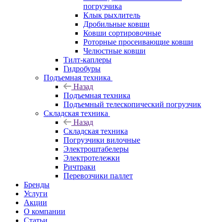
погрузчика
Клык рыхлитель
Дробильные ковши
Ковши сортировочные
Роторные просеивающие ковши
Челюстные ковши
Тилт-каплеры
Гидробуры
Подъемная техника
Назад
Подъемная техника
Подъемный телескопический погрузчик
Складская техника
Назад
Складская техника
Погрузчики вилочные
Электроштабелеры
Электротележки
Ричтраки
Перевозчики паллет
Бренды
Услуги
Акции
О компании
Статьи