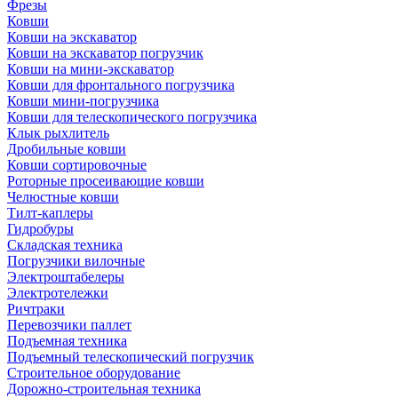
Фрезы
Ковши
Ковши на экскаватор
Ковши на экскаватор погрузчик
Ковши на мини-экскаватор
Ковши для фронтального погрузчика
Ковши мини-погрузчика
Ковши для телескопического погрузчика
Клык рыхлитель
Дробильные ковши
Ковши сортировочные
Роторные просеивающие ковши
Челюстные ковши
Тилт-каплеры
Гидробуры
Складская техника
Погрузчики вилочные
Электроштабелеры
Электротележки
Ричтраки
Перевозчики паллет
Подъемная техника
Подъемный телескопический погрузчик
Строительное оборудование
Дорожно-строительная техника