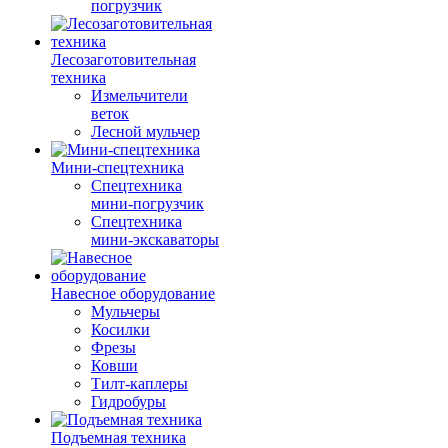
погрузчик
Лесозаготовительная
техника
Измельчители
веток
Лесной мульчер
Мини-спецтехника
Спецтехника
мини-погрузчик
Спецтехника
мини-экскаваторы
Навесное оборудование
Мульчеры
Косилки
Фрезы
Ковши
Тилт-каплеры
Гидробуры
Подъемная техника