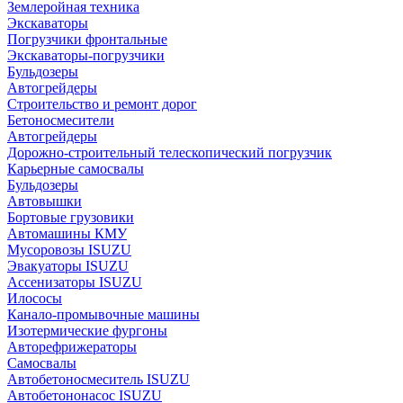
Землеройная техника
Экскаваторы
Погрузчики фронтальные
Экскаваторы-погрузчики
Бульдозеры
Автогрейдеры
Строительство и ремонт дорог
Бетоносмесители
Автогрейдеры
Дорожно-строительный телескопический погрузчик
Карьерные самосвалы
Бульдозеры
Автовышки
Бортовые грузовики
Автомашины КМУ
Мусоровозы ISUZU
Эвакуаторы ISUZU
Ассенизаторы ISUZU
Илососы
Канало-промывочные машины
Изотермические фургоны
Авторефрижераторы
Самосвалы
Автобетоносмеситель ISUZU
Автобетононасос ISUZU