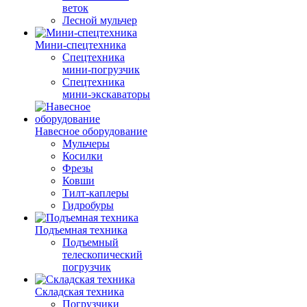
веток
Лесной мульчер
Мини-спецтехника
Спецтехника
мини-погрузчик
Спецтехника
мини-экскаваторы
Навесное оборудование
Мульчеры
Косилки
Фрезы
Ковши
Тилт-каплеры
Гидробуры
Подъемная техника
Подъемный
телескопический
погрузчик
Складская техника
Погрузчики