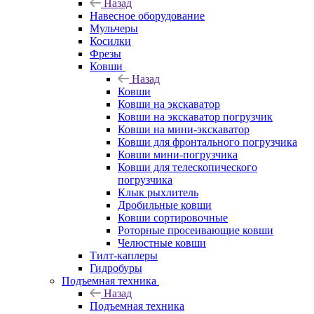
Назад
Навесное оборудование
Мульчеры
Косилки
Фрезы
Ковши
Назад
Ковши
Ковши на экскаватор
Ковши на экскаватор погрузчик
Ковши на мини-экскаватор
Ковши для фронтального погрузчика
Ковши мини-погрузчика
Ковши для телескопического
погрузчика
Клык рыхлитель
Дробильные ковши
Ковши сортировочные
Роторные просеивающие ковши
Челюстные ковши
Тилт-каплеры
Гидробуры
Подъемная техника
Назад
Подъемная техника