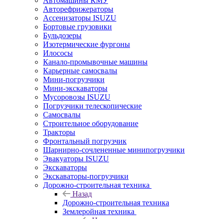
Автомашины КМУ
Авторефрижераторы
Ассенизаторы ISUZU
Бортовые грузовики
Бульдозеры
Изотермические фургоны
Илососы
Канало-промывочные машины
Карьерные самосвалы
Мини-погрузчики
Мини-экскаваторы
Мусоровозы ISUZU
Погрузчики телескопические
Самосвалы
Строительное оборудование
Тракторы
Фронтальный погрузчик
Шарнирно-сочлененные минипогрузчики
Эвакуаторы ISUZU
Экскаваторы
Экскаваторы-погрузчики
Дорожно-строительная техника
Назад
Дорожно-строительная техника
Землеройная техника