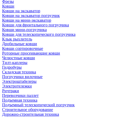
Фрезы
Ковши
Ковши на экскаватор
Ковши на экскаватор погрузчик
Ковши на мини-экскаватор
Ковши для фронтального погрузчика
Ковши мини-погрузчика
Ковши для телескопического погрузчика
Клык рыхлитель
Дробильные ковши
Ковши сортировочные
Роторные просеивающие ковши
Челюстные ковши
Тилт-каплеры
Гидробуры
Складская техника
Погрузчики вилочные
Электроштабелеры
Электротележки
Ричтраки
Перевозчики паллет
Подъемная техника
Подъемный телескопический погрузчик
Строительное оборудование
Дорожно-строительная техника