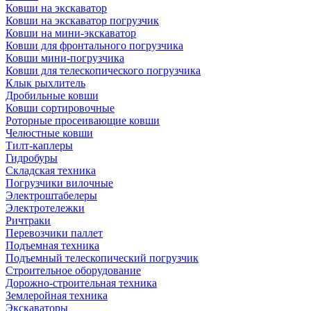
Ковши на экскаватор
Ковши на экскаватор погрузчик
Ковши на мини-экскаватор
Ковши для фронтального погрузчика
Ковши мини-погрузчика
Ковши для телескопического погрузчика
Клык рыхлитель
Дробильные ковши
Ковши сортировочные
Роторные просеивающие ковши
Челюстные ковши
Тилт-каплеры
Гидробуры
Складская техника
Погрузчики вилочные
Электроштабелеры
Электротележки
Ричтраки
Перевозчики паллет
Подъемная техника
Подъемный телескопический погрузчик
Строительное оборудование
Дорожно-строительная техника
Землеройная техника
Экскаваторы