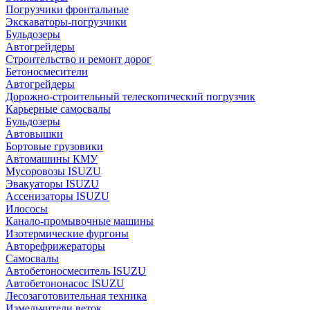
Погрузчики фронтальные
Экскаваторы-погрузчики
Бульдозеры
Автогрейдеры
Строительство и ремонт дорог
Бетоносмесители
Автогрейдеры
Дорожно-строительный телескопический погрузчик
Карьерные самосвалы
Бульдозеры
Автовышки
Бортовые грузовики
Автомашины КМУ
Мусоровозы ISUZU
Эвакуаторы ISUZU
Ассенизаторы ISUZU
Илососы
Канало-промывочные машины
Изотермические фургоны
Авторефрижераторы
Самосвалы
Автобетоносмеситель ISUZU
Автобетононасос ISUZU
Лесозаготовительная техника
Измельчители веток