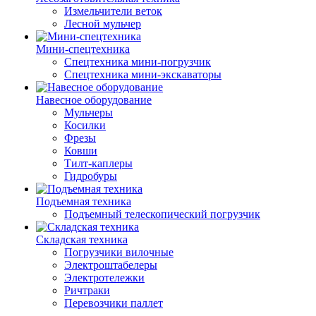
Измельчители веток
Лесной мульчер
Мини-спецтехника
Спецтехника мини-погрузчик
Спецтехника мини-экскаваторы
Навесное оборудование
Мульчеры
Косилки
Фрезы
Ковши
Тилт-каплеры
Гидробуры
Подъемная техника
Подъемный телескопический погрузчик
Складская техника
Погрузчики вилочные
Электроштабелеры
Электротележки
Ричтраки
Перевозчики паллет