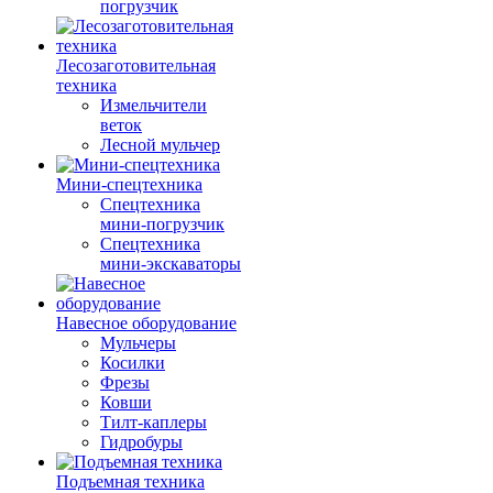
погрузчик
Лесозаготовительная
техника
Измельчители
веток
Лесной мульчер
Мини-спецтехника
Спецтехника
мини-погрузчик
Спецтехника
мини-экскаваторы
Навесное оборудование
Мульчеры
Косилки
Фрезы
Ковши
Тилт-каплеры
Гидробуры
Подъемная техника