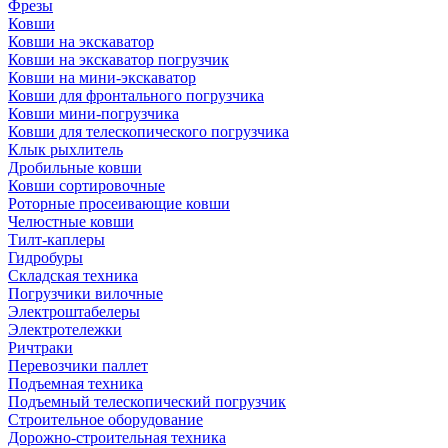
Фрезы
Ковши
Ковши на экскаватор
Ковши на экскаватор погрузчик
Ковши на мини-экскаватор
Ковши для фронтального погрузчика
Ковши мини-погрузчика
Ковши для телескопического погрузчика
Клык рыхлитель
Дробильные ковши
Ковши сортировочные
Роторные просеивающие ковши
Челюстные ковши
Тилт-каплеры
Гидробуры
Складская техника
Погрузчики вилочные
Электроштабелеры
Электротележки
Ричтраки
Перевозчики паллет
Подъемная техника
Подъемный телескопический погрузчик
Строительное оборудование
Дорожно-строительная техника