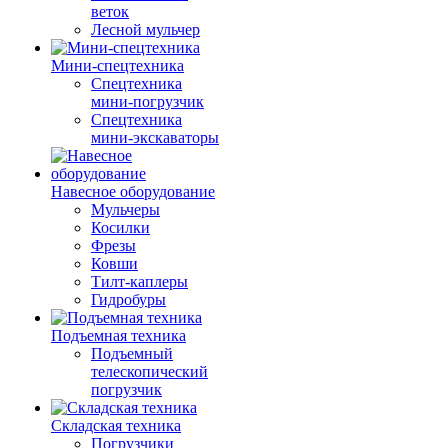
веток
Лесной мульчер
Мини-спецтехника
Спецтехника
мини-погрузчик
Спецтехника
мини-экскаваторы
Навесное оборудование
Мульчеры
Косилки
Фрезы
Ковши
Тилт-каплеры
Гидробуры
Подъемная техника
Подъемный
телескопический
погрузчик
Складская техника
Погрузчики