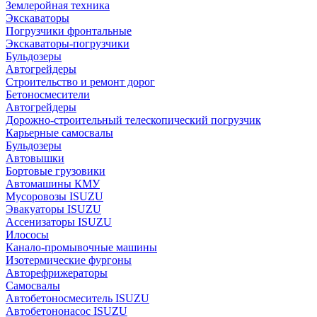
Землеройная техника
Экскаваторы
Погрузчики фронтальные
Экскаваторы-погрузчики
Бульдозеры
Автогрейдеры
Строительство и ремонт дорог
Бетоносмесители
Автогрейдеры
Дорожно-строительный телескопический погрузчик
Карьерные самосвалы
Бульдозеры
Автовышки
Бортовые грузовики
Автомашины КМУ
Мусоровозы ISUZU
Эвакуаторы ISUZU
Ассенизаторы ISUZU
Илососы
Канало-промывочные машины
Изотермические фургоны
Авторефрижераторы
Самосвалы
Автобетоносмеситель ISUZU
Автобетононасос ISUZU