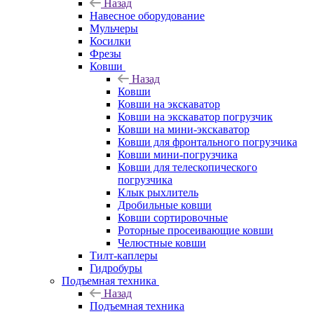
Назад
Навесное оборудование
Мульчеры
Косилки
Фрезы
Ковши
Назад
Ковши
Ковши на экскаватор
Ковши на экскаватор погрузчик
Ковши на мини-экскаватор
Ковши для фронтального погрузчика
Ковши мини-погрузчика
Ковши для телескопического
погрузчика
Клык рыхлитель
Дробильные ковши
Ковши сортировочные
Роторные просеивающие ковши
Челюстные ковши
Тилт-каплеры
Гидробуры
Подъемная техника
Назад
Подъемная техника