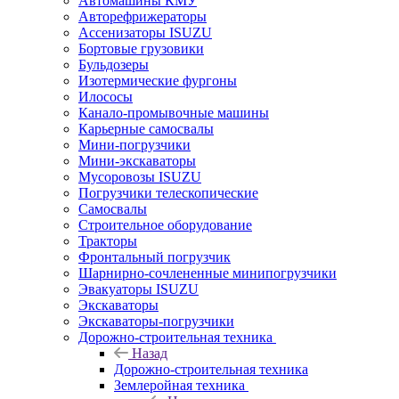
Автомашины КМУ
Авторефрижераторы
Ассенизаторы ISUZU
Бортовые грузовики
Бульдозеры
Изотермические фургоны
Илососы
Канало-промывочные машины
Карьерные самосвалы
Мини-погрузчики
Мини-экскаваторы
Мусоровозы ISUZU
Погрузчики телескопические
Самосвалы
Строительное оборудование
Тракторы
Фронтальный погрузчик
Шарнирно-сочлененные минипогрузчики
Эвакуаторы ISUZU
Экскаваторы
Экскаваторы-погрузчики
Дорожно-строительная техника
Назад
Дорожно-строительная техника
Землеройная техника